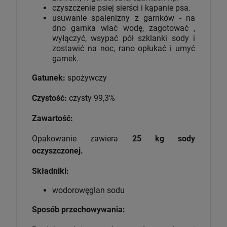
czyszczenie psiej sierści i kąpanie psa.
usuwanie spalenizny z garnków - na
dno garnka wlać wodę, zagotować ,
wyłączyć, wsypać pół szklanki sody i
zostawić na noc, rano opłukać i umyć
garnek.
Gatunek:
spożywczy
Czystość:
czysty 99,3%
Zawartość:
Opakowanie zawiera
2
5 kg sody
oczyszczonej.
Składniki:
wodorowęglan sodu
Sposób przechowywania: