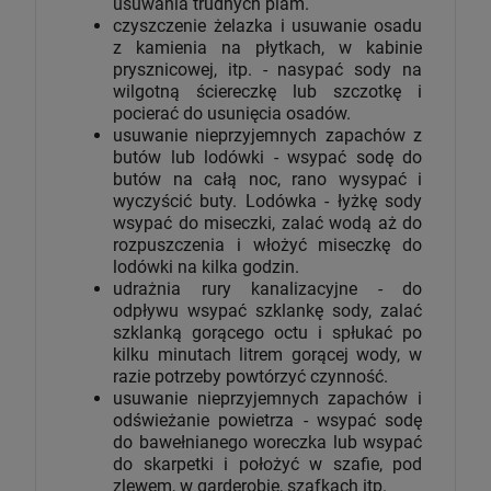
usuwania trudnych plam.
czyszczenie żelazka i usuwanie osadu
z kamienia na płytkach, w kabinie
prysznicowej, itp. - nasypać sody na
wilgotną ściereczkę lub szczotkę i
pocierać do usunięcia osadów.
usuwanie nieprzyjemnych zapachów z
butów lub lodówki - wsypać sodę do
butów na całą noc, rano wysypać i
wyczyścić buty. Lodówka - łyżkę sody
wsypać do miseczki, zalać wodą aż do
rozpuszczenia i włożyć miseczkę do
lodówki na kilka godzin.
udrażnia rury kanalizacyjne - do
odpływu wsypać szklankę sody, zalać
szklanką gorącego octu i spłukać po
kilku minutach litrem gorącej wody, w
razie potrzeby powtórzyć czynność.
usuwanie nieprzyjemnych zapachów i
odświeżanie powietrza - wsypać sodę
do bawełnianego woreczka lub wsypać
do skarpetki i położyć w szafie, pod
zlewem, w garderobie, szafkach itp.