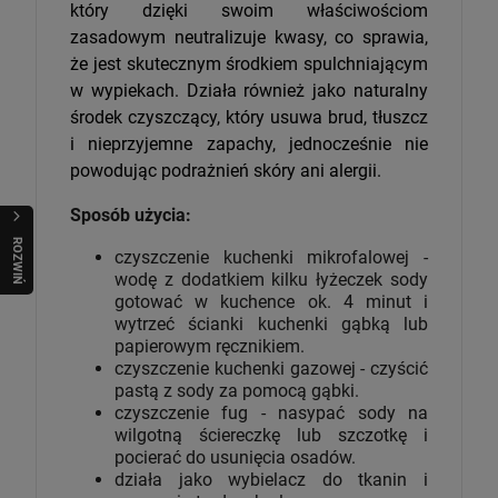
który dzięki swoim właściwościom
zasadowym neutralizuje kwasy, co sprawia,
że jest skutecznym środkiem spulchniającym
w wypiekach. Działa również jako naturalny
środek czyszczący, który usuwa brud, tłuszcz
i nieprzyjemne zapachy, jednocześnie nie
powodując podrażnień skóry ani alergii.
Sposób użycia:
R
O
Z
W
I
Ń
O
B
I
czyszczenie kuchenki mikrofalowej -
wodę z dodatkiem kilku łyżeczek sody
gotować w kuchence ok. 4 minut i
wytrzeć ścianki kuchenki gąbką lub
papierowym ręcznikiem.
czyszczenie kuchenki gazowej - czyścić
pastą z sody za pomocą gąbki.
czyszczenie fug - nasypać sody na
wilgotną ściereczkę lub szczotkę i
pocierać do usunięcia osadów.
działa jako wybielacz do tkanin i