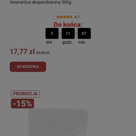
Amarantus ekspandowany 500g
4.7
Do końca:
3
11
07
dni
godz.
min.
17,77 zł
20,90 zł
DO KOSZYKA
PROMOCJA
-15%