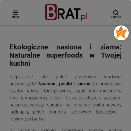
MENU
SZUKAJ
Ekologiczne nasiona i ziarna:
Naturalne superfoods w Twojej
kuchni
Niepozorne, ale pełne potężnych wartości
odżywczych!
Nasiona, pestki i ziarna
to prawdziwe
skarby natury, które powinny zająć stałe miejsce w
Twojej codziennej diecie. To najprostszy, a zarazem
najsmaczniejszy sposób na idealnie zbilansowany
jadłospis, pełen błonnika, zdrowych tłuszczów i
roślinnego białka.
W naszym sklepie znajdziesz bogaty wybór