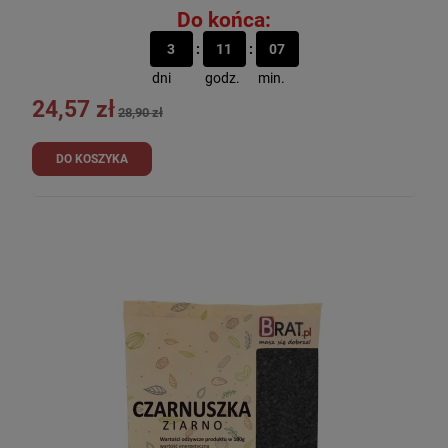
Do końca:
3
11
07
dni
godz.
min.
24,57 zł
28,90 zł
DO KOSZYKA