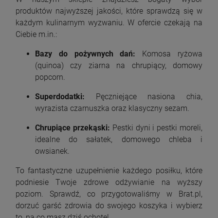
produktów najwyższej jakości, które sprawdzą się w
każdym kulinarnym wyzwaniu. W ofercie czekają na
Ciebie m.in.:
Bazy do pożywnych dań:
Komosa ryżowa
(quinoa) czy ziarna na chrupiący, domowy
popcorn.
Superdodatki:
Pęczniejące nasiona chia,
wyrazista czarnuszka oraz klasyczny sezam.
Chrupiące przekąski:
Pestki dyni i pestki moreli,
idealne do sałatek, domowego chleba i
owsianek.
To fantastyczne uzupełnienie każdego posiłku, które
podniesie Twoje zdrowe odżywianie na wyższy
poziom. Sprawdź, co przygotowaliśmy w Brat.pl,
dorzuć garść zdrowia do swojego koszyka i wybierz
to, na co masz dziś ochotę!