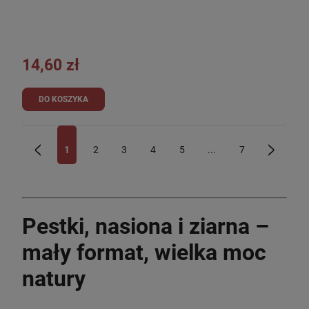
14,60 zł
DO KOSZYKA
1
2
3
4
5
...
7
«
»
Pestki, nasiona i ziarna –
mały format, wielka moc
natury