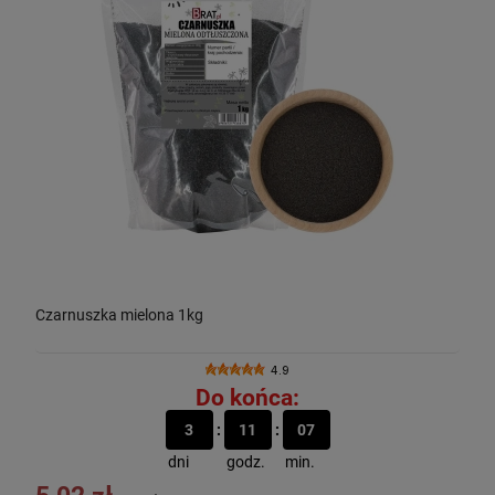
Czarnuszka mielona 1kg
4.9
Do końca:
3
11
07
dni
godz.
min.