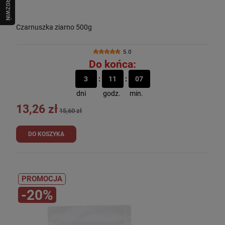
R
O
Z
W
I
Ń
O
B
I
Czarnuszka ziarno 500g
5.0
Do końca:
3
11
07
dni
godz.
min.
13,26 zł
15,60 zł
DO KOSZYKA
PROMOCJA
-20%