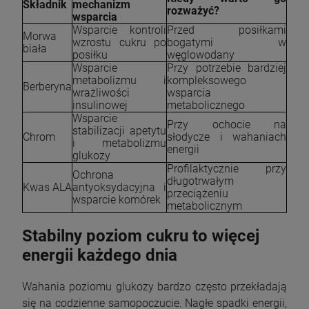
Składnik
mechanizm
rozważyć?
wsparcia
Wsparcie kontroli
Przed posiłkami
Morwa
wzrostu cukru po
bogatymi w
biała
posiłku
węglowodany
Wsparcie
Przy potrzebie bardziej
metabolizmu i
kompleksowego
Berberyna
wrażliwości
wsparcia
insulinowej
metabolicznego
Wsparcie
Przy ochocie na
stabilizacji apetytu
Chrom
słodycze i wahaniach
i metabolizmu
energii
glukozy
Profilaktycznie przy
Ochrona
długotrwałym
Kwas ALA
antyoksydacyjna i
przeciążeniu
wsparcie komórek
metabolicznym
Stabilny poziom cukru to więcej
energii każdego dnia
Wahania poziomu glukozy bardzo często przekładają
się na codzienne samopoczucie. Nagłe spadki energii,