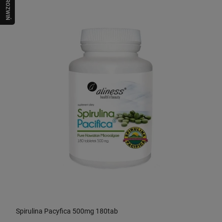
R
O
Z
W
I
Ń
O
B
I
Spirulina Pacyfica 500mg 180tab