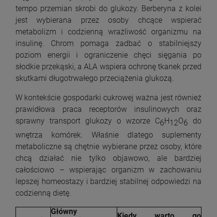
tempo przemian skrobi do glukozy. Berberyna z kolei
jest wybierana przez osoby chcące wspierać
metabolizm i codzienną wrażliwość organizmu na
insulinę. Chrom pomaga zadbać o stabilniejszy
poziom energii i ograniczenie chęci sięgania po
słodkie przekąski, a ALA wspiera ochronę tkanek przed
skutkami długotrwałego przeciążenia glukozą.
W kontekście gospodarki cukrowej ważna jest również
prawidłowa praca receptorów insulinowych oraz
sprawny transport glukozy o wzorze C
H
O
do
6
12
6
wnętrza komórek. Właśnie dlatego suplementy
metaboliczne są chętnie wybierane przez osoby, które
chcą działać nie tylko objawowo, ale bardziej
całościowo – wspierając organizm w zachowaniu
lepszej homeostazy i bardziej stabilnej odpowiedzi na
codzienną dietę.
Główny
Kiedy warto go