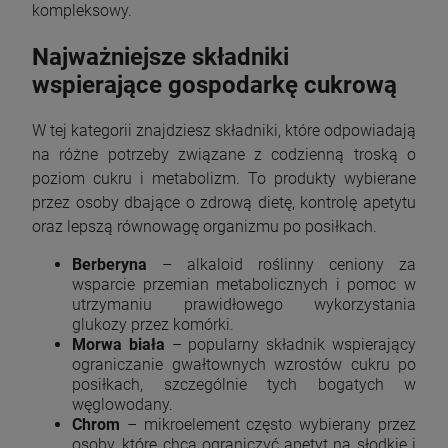
kompleksowy.
Najważniejsze składniki
wspierające gospodarkę cukrową
W tej kategorii znajdziesz składniki, które odpowiadają
na różne potrzeby związane z codzienną troską o
poziom cukru i metabolizm. To produkty wybierane
przez osoby dbające o zdrową dietę, kontrolę apetytu
oraz lepszą równowagę organizmu po posiłkach.
Berberyna
– alkaloid roślinny ceniony za
wsparcie przemian metabolicznych i pomoc w
utrzymaniu prawidłowego wykorzystania
glukozy przez komórki.
Morwa biała
– popularny składnik wspierający
ograniczanie gwałtownych wzrostów cukru po
posiłkach, szczególnie tych bogatych w
węglowodany.
Chrom
– mikroelement często wybierany przez
osoby, które chcą ograniczyć apetyt na słodkie i