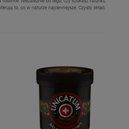
roślinne. Niezależnie od tego, czy szukasz ratunku
erują to, co w naturze najcenniejsze. Czysty skład,