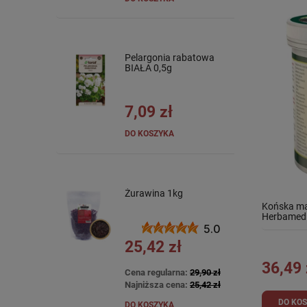
Pelargonia rabatowa
BIAŁA 0,5g
7,09 zł
DO KOSZYKA
Żurawina 1kg
Końska ma
Herbamed
5.0
25,42 zł
36,49 
Cena regularna:
29,90 zł
Najniższa cena:
25,42 zł
DO KO
DO KOSZYKA