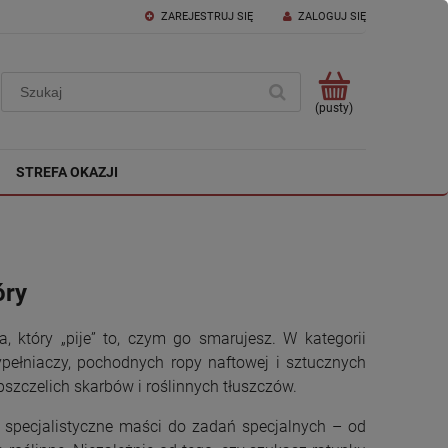
ZAREJESTRUJ SIĘ
ZALOGUJ SIĘ
(pusty)
STREFA OKAZJI
óry
, który „pije” to, czym go smarujesz. W kategorii
pełniaczy, pochodnych ropy naftowej i sztucznych
 pszczelich skarbów i roślinnych tłuszczów.
 i specjalistyczne maści do zadań specjalnych – od