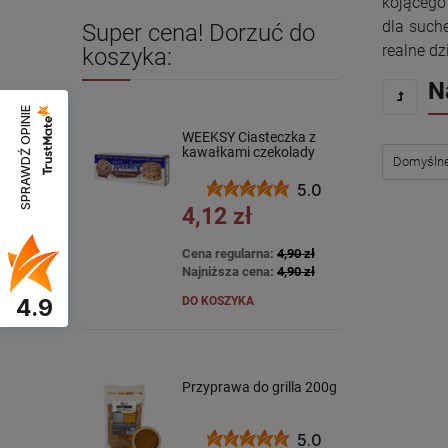
kojącego 
dla suche
Super cena! Dorzuć do
realne dz
koszyka:
N
SPRAWDŹ OPINIE
WEEKSY Ciasteczka z
kawałkami czekolady
120g
5.0
4,12 zł
Cena regularna:
4,90 zł
Najniższa cena:
4,90 zł
4.9
DO KOSZYKA
Przyprawa do grilla 200g
5.0