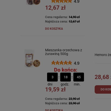
4.9
12,67 zł
Cena regularna:
14,90 zł
Najniższa cena:
12,67 zł
DO KOSZYKA
Mieszanka orzechowa z
żurawiną 500g
Hemoro że
4.9
Do końca:
28,68 
3
18
45
dni
godz.
min.
19,59 zł
DO KO
Cena regularna:
23,90 zł
Najniższa cena:
23,90 zł
DO KOSZYKA