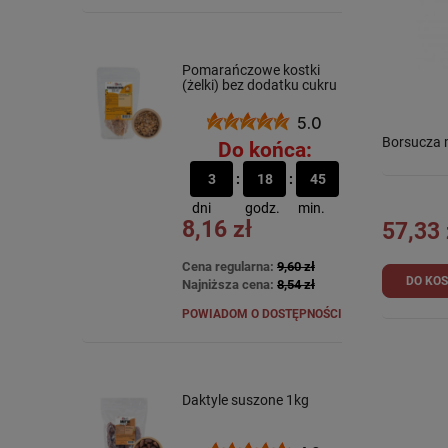
Pomarańczowe kostki
(żelki) bez dodatku cukru
100g
5.0
Borsucza 
Do końca:
3
18
45
dni
godz.
min.
8,16 zł
57,33 
Cena regularna:
9,60 zł
DO KO
Najniższa cena:
8,54 zł
POWIADOM O DOSTĘPNOŚCI
Daktyle suszone 1kg