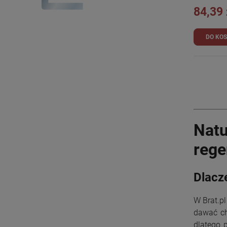
84,39 
DO KO
Natu
rege
Dlacz
W Brat.pl
dawać ch
dlatego p