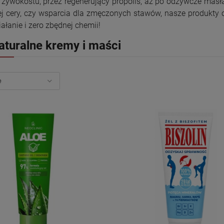
żywokostu, przez regenerujący propolis, aż po odżywcze masła 
j cery, czy wsparcia dla zmęczonych stawów, nasze produkty of
iałanie i zero zbędnej chemii!
aturalne kremy i maści