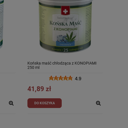
Końska maść chłodząca z KONOPIAMI
250 ml
4.9
41,89 zł
DO KOSZYKA