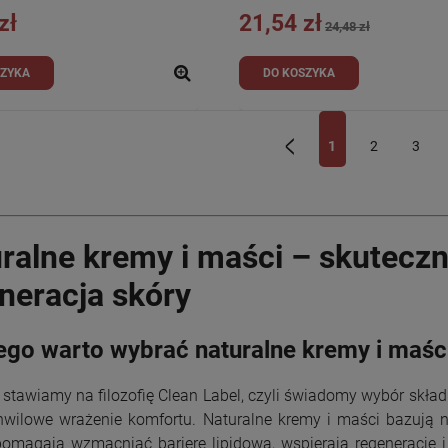
zł
21,54 zł
24,48 zł
SZYKA
DO KOSZYKA
1
2
3
«
ralne kremy i maści – skuteczna
neracja skóry
ego warto wybrać naturalne kremy i maśc
 stawiamy na filozofię Clean Label, czyli świadomy wybór składn
wilowe wrażenie komfortu. Naturalne kremy i maści bazują n
omagają wzmacniać barierę lipidową, wspierają regenerację i c