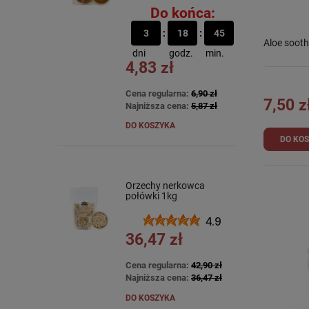
Do końca:
3
18
45
Aloe sooth
dni
godz.
min.
4,83 zł
Cena regularna:
6,90 zł
7,50 z
Najniższa cena:
5,87 zł
DO KOSZYKA
DO KO
Orzechy nerkowca
połówki 1kg
4.9
36,47 zł
Cena regularna:
42,90 zł
Najniższa cena:
36,47 zł
DO KOSZYKA