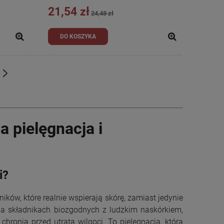
21,54 zł
24,48 zł
DO KOSZYKA
»
 pielęgnacja i
i?
ików, które realnie wspierają skórę, zamiast jedynie
a składnikach biozgodnych z ludzkim naskórkiem,
hronią przed utratą wilgoci. To pielęgnacja, która