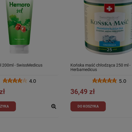
l 200ml - SwissMedicus
Końska maść chłodząca 250 ml -
Herbamedicus
4.0
5.0
zł
36,49 zł
SZYKA
DO KOSZYKA