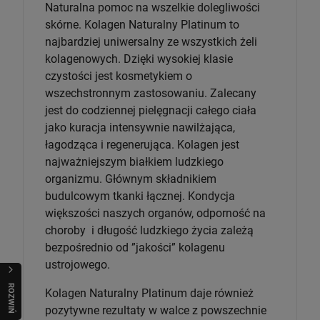
Naturalna pomoc na wszelkie dolegliwości
skórne. Kolagen Naturalny Platinum to
najbardziej uniwersalny ze wszystkich żeli
kolagenowych. Dzięki wysokiej klasie
czystości jest kosmetykiem o
wszechstronnym zastosowaniu. Zalecany
jest do codziennej pielęgnacji całego ciała
jako kuracja intensywnie nawilżająca,
łagodząca i regenerująca. Kolagen jest
najważniejszym białkiem ludzkiego
organizmu. Głównym składnikiem
budulcowym tkanki łącznej. Kondycja
większości naszych organów, odporność na
choroby i długość ludzkiego życia zależą
bezpośrednio od ”jakości” kolagenu
ustrojowego.
R
O
Z
W
I
Ń
O
B
I
Kolagen Naturalny Platinum daje również
pozytywne rezultaty w walce z powszechnie