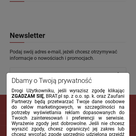
Newsletter
Podaj swój adres e-mail, jeżeli chcesz otrzymywać
informacje o nowościach i promocjach.
Dbamy o Twoją prywatność
Drogi Użytkowniku, jeśli wyrazisz zgodę klikając
ZGADZAM SIĘ
, BRAT.pl sp. z o.o. sp. k. oraz Zaufani
Partnerzy będą przetwarzać Twoje dane osobowe
do celów marketingowych, w szczególności na
potrzeby wyświetlania reklam dopasowanych do
Twoich zainteresowań i preferencji w serwisie.
DLA KLIENTA
Wyrażenie zgody jest dobrowolne. Jeśli nie chcesz
wyrazić zgody, chcesz ograniczyć jej zakres lub
PŁATNOŚCI I DOSTAWA
chcesz wycofać zgodę uprzednio udzieloną przejdź