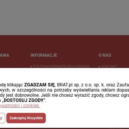
TAWA
INFORMACJE
O NAS
POLITYKA PRYWATNOŚCI/COOKIES
KONTAKT
PŁATNOŚĆ ODROCZONA PAYPO
FIRMA BRAT.pl
WYSYŁKA ZA GRANICĘ
KATALOG PROD
odę klikając
ZGADZAM SIĘ
, BRAT.pl sp. z o.o. sp. k. oraz Zau
ych, w szczególności na potrzeby wyświetlania reklam dopa
ody jest dobrowolne. Jeśli nie chcesz wyrazić zgody, chcesz ogr
 „
DOSTOSUJ ZGODY
”.
rywatności i cookies.
dy
Zaakceptuj Wszystkie
Styl graficz