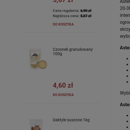
Aste
20-3
Cena regularna:
6,90 zł
inte
Najniższa cena:
5,87 zł
ogro
DO KOSZYKA
skrz
wybo
Aste
Czosnek granulowany
100g
4,60 zł
Wybi
DO KOSZYKA
Aste
Daktyle suszone 1kg