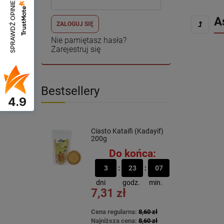
SPRAWDŹ OPINIE
A
ZALOGUJ SIĘ
Nie pamiętasz hasła?
Zarejestruj się
Bestsellery
4.9
Ciasto Kataifi (Kadayif)
200g
Do końca:
3
23
07
dni
godz.
min.
7,31 zł
Cena regularna:
8,60 zł
Najniższa cena:
8,60 zł