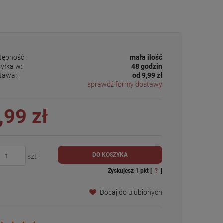
tępność:
mała ilość
yłka w:
48 godzin
tawa:
od 9,99 zł
sprawdź formy dostawy
,99 zł
DO KOSZYKA
szt
Zyskujesz
1
pkt [
?
]
Dodaj do ulubionych