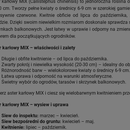
r karłowy MIX (Callistephus chinensis) to jednoroczna roślina
0 cm. Tworzy pełne kwiaty o średnicy 6-9 cm w szerokiej gamie 
nsywnie czerwone. Kwitnie obficie od lipca do października,
dzie. Dzięki swoim niewielkim rozmiarom doskonale sprawdza 
ynkach balkonowych. Jest łatwy w uprawie i odporny na zmie
rem dla początkujących ogrodników.
r karłowy MIX – właściwości i zalety
Długie i obfite kwitnienie – od lipca do października.
Zwarty pokrój i niewielka wysokość (20-30 cm) – idealny do o
Różnorodność barw – wielokolorowe kwiaty o średnicy 6-9 cm.
Łatwa uprawa i odporność na warunki atmosferyczne.
Świetny wybór do ogrodów, tarasów i skrzynek balkonowych.
erz aster karłowy MIX i ciesz się wielobarwnym kwitnieniem przez
r karłowy MIX – wysiew i uprawa
Siew do inspektu:
marzec – kwiecień.
Siew bezpośredni do gruntu:
kwiecień – maj.
Kwitnienie:
lipiec – październik.