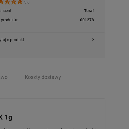
5.0
ducent:
Toraf
 produktu:
001278
ytaj o produkt
two
Koszty dostawy
X 1g