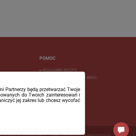
POMOC
REGULAMIN SKLEPU
REKLAMACJE / ZWROTY / BRAKI
UKTÓW
BAZA PYTAŃ
fani Partnerzy będą przetwarzać Twoje
sowanych do Twoich zainteresowań i
aniczyć jej zakres lub chcesz wycofać
ny i aplikacje ShopGadget.pl
Sklep internetowy Shoper Premium