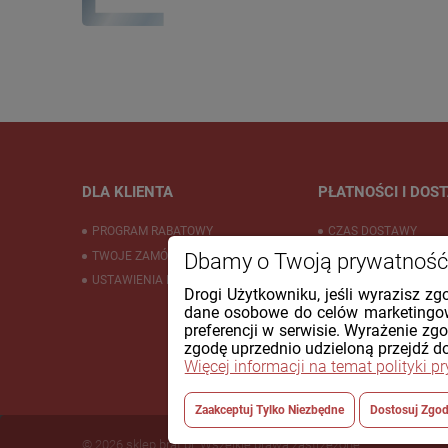
DLA KLIENTA
PŁATNOŚCI I DOS
PROGRAM RABATOWY
CZAS DOSTAWY
Dbamy o Twoją prywatność
TWOJE ZAMÓWIENIA
KOSZTY WYSYŁKI
USTAWIENIA KONTA
FORMY PŁATNOŚCI
Drogi Użytkowniku, jeśli wyrazisz zg
dane osobowe do celów marketingow
preferencji w serwisie. Wyrażenie zg
zgodę uprzednio udzieloną przejdź do
Więcej informacji na temat polityki p
Zaakceptuj Tylko Niezbędne
Dostosuj Zgo
© 2026 sklep.brat.pl. Wszelkie prawa zastrzeżone.