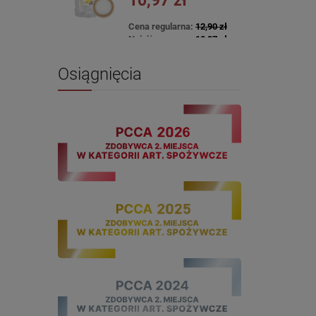
10,97 zł
Cena regularna:
12,90 zł
Najniższa cena:
10,97 zł
DO KOSZYKA
Osiągnięcia