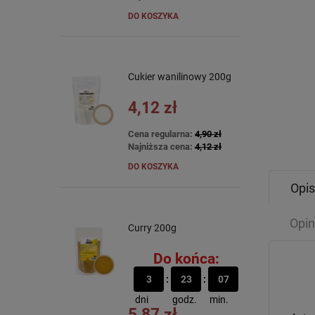
DO KOSZYKA
Cukier wanilinowy 200g
4,12 zł
Cena regularna:
4,90 zł
Najniższa cena:
4,12 zł
DO KOSZYKA
Opis
Opin
Curry 200g
Do końca:
3
23
07
dni
godz.
min.
5,87 zł