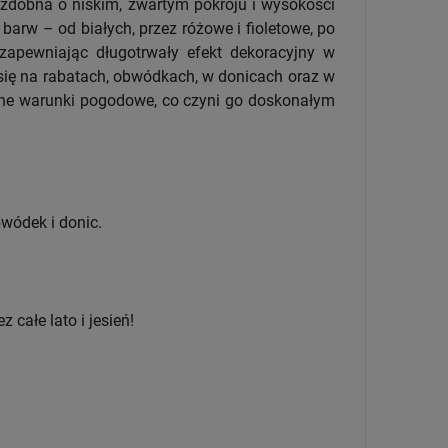
 ozdobna o niskim, zwartym pokroju i wysokości
barw – od białych, przez różowe i fioletowe, po
 zapewniając długotrwały efekt dekoracyjny w
się na rabatach, obwódkach, w donicach oraz w
nne warunki pogodowe, co czyni go doskonałym
bwódek i donic.
 całe lato i jesień!