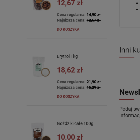
12,67 zł
Cena regularna:
14,90 zł
Najniższa cena:
12,67 zł
DO KOSZYKA
Inni k
Erytrol 1kg
18,62 zł
Cena regularna:
21,90 zł
Najniższa cena:
15,29 zł
Newsl
DO KOSZYKA
Podaj swó
informac
Goździki całe 100g
10,00 zł