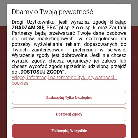
Dbamy o Twoją prywatność
Drogi Użytkowniku, jeśli wyrazisz zgodę klikając
ZGADZAM SIĘ
, BRAT.pl sp. z o.o. sp. k. oraz Zaufani
Partnerzy będą przetwarzać Twoje dane osobowe
do celów marketingowych, w szczególności na
potrzeby wyświetlania reklam dopasowanych do
Twoich zainteresowań i preferencji w serwisie.
DLA KLIENTA
Wyrażenie zgody jest dobrowolne. Jeśli nie chcesz
wyrazić zgody, chcesz ograniczyć jej zakres lub
PŁATNOŚCI I DOSTAWA
chcesz wycofać zgodę uprzednio udzieloną przejdź
do „
DOSTOSUJ ZGODY
”.
INFORMACJE
Więcej informacji na temat polityki prywatności i
cookies.
O NAS
Zaakceptuj Tylko Niezbędne
POMOC
Dostosuj Zgody
Zaakceptuj Wszystkie