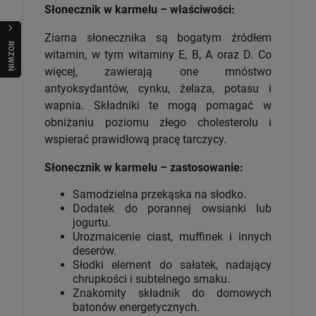
Słonecznik w karmelu – właściwości:
Ziarna słonecznika są bogatym źródłem
R
O
Z
W
I
Ń
O
B
I
witamin, w tym witaminy E, B, A oraz D. Co
więcej, zawierają one mnóstwo
antyoksydantów, cynku, żelaza, potasu i
wapnia. Składniki te mogą pomagać w
obniżaniu poziomu złego cholesterolu i
wspierać prawidłową pracę tarczycy.
Słonecznik w karmelu – zastosowanie:
Samodzielna przekąska na słodko.
Dodatek do porannej owsianki lub
jogurtu.
Urozmaicenie ciast, muffinek i innych
deserów.
Słodki element do sałatek, nadający
chrupkości i subtelnego smaku.
Znakomity składnik do domowych
batonów energetycznych.