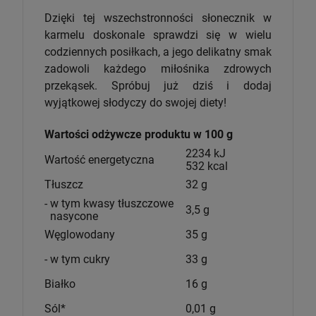
Dzięki tej wszechstronności słonecznik w
karmelu doskonale sprawdzi się w wielu
codziennych posiłkach, a jego delikatny smak
zadowoli każdego miłośnika zdrowych
przekąsek. Spróbuj już dziś i dodaj
wyjątkowej słodyczy do swojej diety!
Wartości odżywcze produktu w 100 g
2234 kJ
Wartość energetyczna
532 kcal
Tłuszcz
32 g
- w tym kwasy tłuszczowe
3,5 g
nasycone
Węglowodany
35 g
- w tym cukry
33 g
Białko
16 g
Sól*
0,01 g