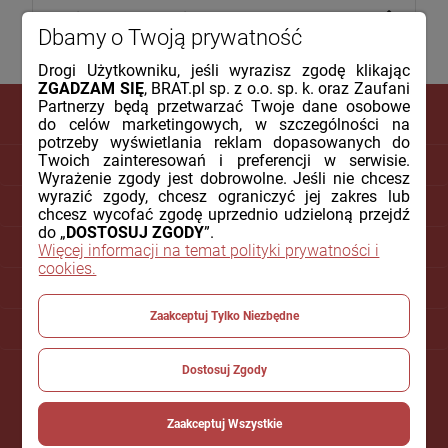
Dbamy o Twoją prywatność
Drogi Użytkowniku, jeśli wyrazisz zgodę klikając
ZGADZAM SIĘ
, BRAT.pl sp. z o.o. sp. k. oraz Zaufani
Partnerzy będą przetwarzać Twoje dane osobowe
do celów marketingowych, w szczególności na
potrzeby wyświetlania reklam dopasowanych do
Twoich zainteresowań i preferencji w serwisie.
DLA KLIENTA
Wyrażenie zgody jest dobrowolne. Jeśli nie chcesz
wyrazić zgody, chcesz ograniczyć jej zakres lub
PŁATNOŚCI I DOSTAWA
chcesz wycofać zgodę uprzednio udzieloną przejdź
do „
DOSTOSUJ ZGODY
”.
INFORMACJE
Więcej informacji na temat polityki prywatności i
cookies.
O NAS
Zaakceptuj Tylko Niezbędne
POMOC
Dostosuj Zgody
Zaakceptuj Wszystkie