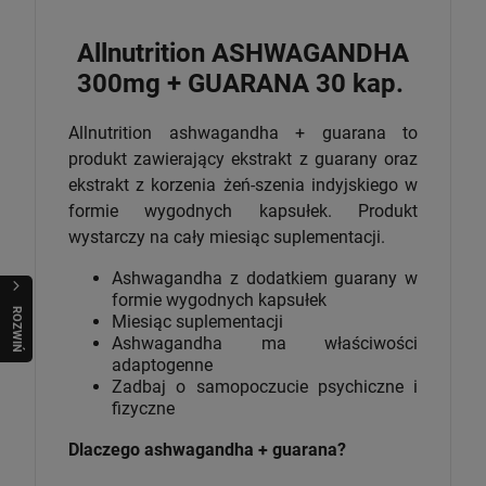
Allnutrition ASHWAGANDHA
300mg + GUARANA 30 kap.
Allnutrition ashwagandha + guarana to
produkt zawierający ekstrakt z guarany oraz
ekstrakt z korzenia żeń-szenia indyjskiego w
formie wygodnych kapsułek. Produkt
wystarczy na cały miesiąc suplementacji.
Ashwagandha z dodatkiem guarany w
formie wygodnych kapsułek
R
O
Z
W
I
Ń
O
B
I
Miesiąc suplementacji
Ashwagandha ma właściwości
adaptogenne
Zadbaj o samopoczucie psychiczne i
fizyczne
Dlaczego ashwagandha + guarana?