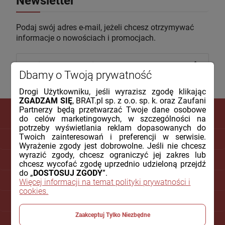
Newsletter
Podaj swój adres e-mail, jeżeli chcesz otrzymywać
informacje o nowościach i promocjach.
Dbamy o Twoją prywatność
Drogi Użytkowniku, jeśli wyrazisz zgodę klikając
ZGADZAM SIĘ
, BRAT.pl sp. z o.o. sp. k. oraz Zaufani
Partnerzy będą przetwarzać Twoje dane osobowe
do celów marketingowych, w szczególności na
potrzeby wyświetlania reklam dopasowanych do
Twoich zainteresowań i preferencji w serwisie.
DLA KLIENTA
Wyrażenie zgody jest dobrowolne. Jeśli nie chcesz
wyrazić zgody, chcesz ograniczyć jej zakres lub
PŁATNOŚCI I DOSTAWA
chcesz wycofać zgodę uprzednio udzieloną przejdź
do „
DOSTOSUJ ZGODY
”.
INFORMACJE
Więcej informacji na temat polityki prywatności i
cookies.
O NAS
Zaakceptuj Tylko Niezbędne
POMOC