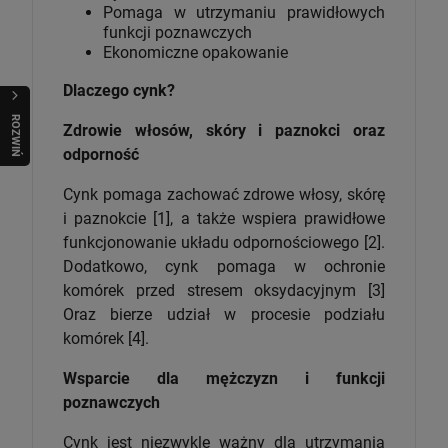
Pomaga w utrzymaniu prawidłowych
funkcji poznawczych
Ekonomiczne opakowanie
Dlaczego cynk?
R
O
Z
W
I
Ń
O
B
I
Zdrowie włosów, skóry i paznokci oraz
odporność
Cynk pomaga zachować zdrowe włosy, skórę
i paznokcie [1], a także wspiera prawidłowe
funkcjonowanie układu odpornościowego [2].
Dodatkowo, cynk pomaga w ochronie
komórek przed stresem oksydacyjnym [3]
Oraz bierze udział w procesie podziału
komórek [4].
Wsparcie dla mężczyzn i funkcji
poznawczych
Cynk jest niezwykle ważny dla utrzymania