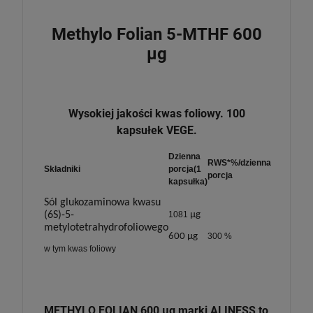
Methylo Folian 5-MTHF 600
µg
Wysokiej jakości kwas foliowy. 100
kapsułek VEGE.
Dzienna
RWS*%/dzienna
Składniki
porcja(1
porcja
kapsułka)
Sól glukozaminowa kwasu
(6S)-5-
1081
µg
metylotetrahydrofoliowego
600 µg
300 %
w tym kwas foliowy
METHYLO FOLIAN 600 µg marki ALINESS to