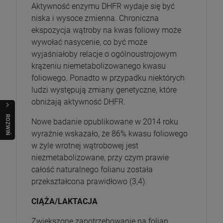
Aktywność enzymu DHFR wydaje się być
niska i wysoce zmienna. Chroniczna
ekspozycja wątroby na kwas foliowy może
wywołać nasycenie, co być może
wyjaśniałoby relacje o ogólnoustrojowym
krążeniu niemetabolizowanego kwasu
foliowego. Ponadto w przypadku niektórych
ludzi występują zmiany genetyczne, które
obniżają aktywność DHFR.
R
O
Z
W
I
Ń
O
B
I
Nowe badanie opublikowane w 2014 roku
wyraźnie wskazało, że 86% kwasu foliowego
w żyle wrotnej wątrobowej jest
niezmetabolizowane, przy czym prawie
całość naturalnego folianu została
przekształcona prawidłowo (3,4).
CIĄŻA/LAKTACJA
Zwiększone zapotrzebowanie na folian