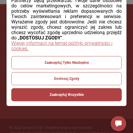
Partnerzy będą przetwarzać Twoje dane osobowe
do celów marketingowych, w szczególności na
potrzeby wyświetlania reklam dopasowanych do
Twoich zainteresowań i preferencji w serwisie.
Wyrażenie zgody jest dobrowolne. Jeśli nie chcesz
wyrazić zgody, chcesz ograniczyć jej zakres lub
DLA KLIENTA
chcesz wycofać zgodę uprzednio udzieloną przejdź
do „
DOSTOSUJ ZGODY
”.
PŁATNOŚCI I DOSTAWA
Więcej informacji na temat polityki prywatności i
cookies.
INFORMACJE
Zaakceptuj Tylko Niezbędne
O NAS
POMOC
Dostosuj Zgody
Zaakceptuj Wszystkie
© 2026 sklep.brat.pl. Wszelkie prawa zastrzeżone.