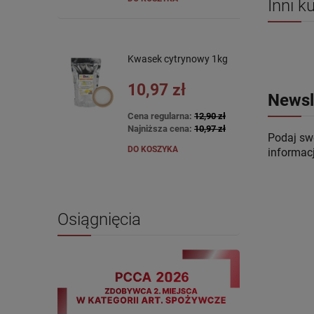
Inni k
Kwasek cytrynowy 1kg
10,97 zł
Newsl
Cena regularna:
12,90 zł
Najniższa cena:
10,97 zł
Podaj swó
DO KOSZYKA
informac
Osiągnięcia