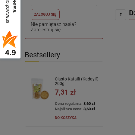
SPRAWDŹ OPINIE
D
ZALOGUJ SIĘ
Nie pamiętasz hasła?
Zarejestruj się
4.9
Bestsellery
Ciasto Kataifi (Kadayif)
200g
7,31 zł
Cena regularna:
8,60 zł
Najniższa cena:
8,60 zł
DO KOSZYKA