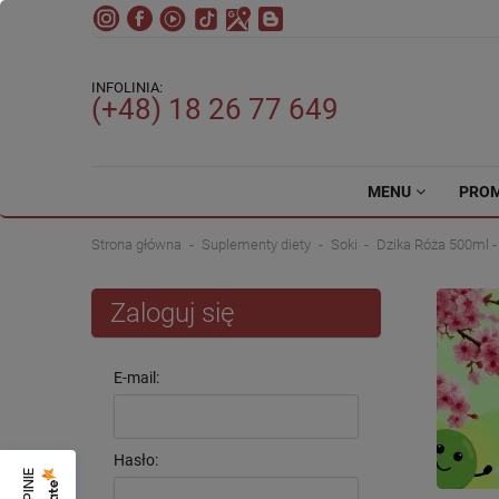
INFOLINIA:
(+48) 18 26 77 649
MENU
PRO
Strona główna
Suplementy diety
Soki
Dzika Róża 500ml 
Zaloguj się
E-mail:
Hasło: