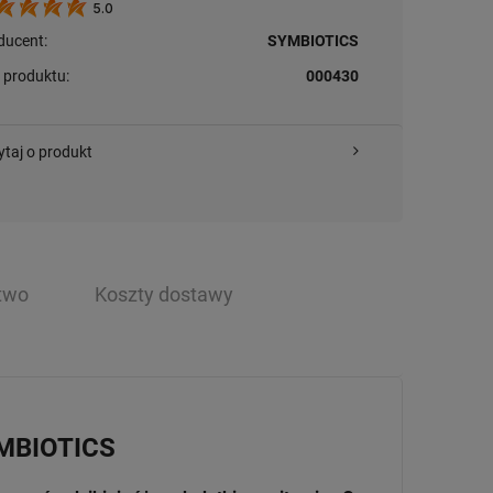
5.0
ducent:
SYMBIOTICS
 produktu:
000430
ytaj o produkt
two
Koszty dostawy
YMBIOTICS