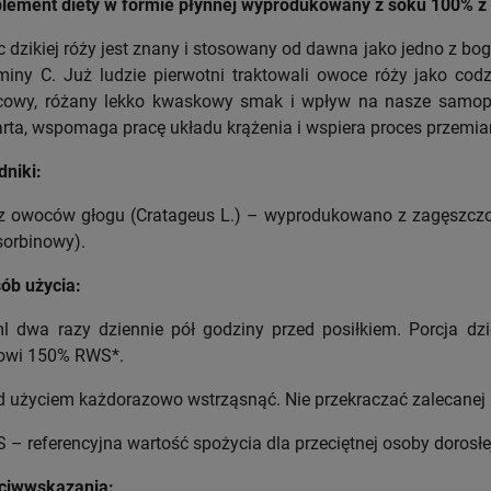
lement diety w formie płynnej wyprodukowany z soku 100%
z
 dzikiej róży jest znany i stosowany od dawna jako jedno z bog
miny C. Już ludzie pierwotni traktowali owoce róży jako co
owy, różany lekko kwaskowy smak i wpływ na nasze samopo
rta, wspomaga pracę układu krążenia i wspiera proces przemian
dniki:
z owoców głogu (Cratageus L.) – wyprodukowano z zagęszcz
sorbinowy).
ób użycia:
l dwa razy dziennie pół godziny przed posiłkiem. Porcja d
owi 150% RWS*.
d użyciem każdorazowo wstrząsnąć. Nie przekraczać zalecanej p
 – referencyjna wartość spożycia dla przeciętnej osoby dorosłe
ciwwskazania: