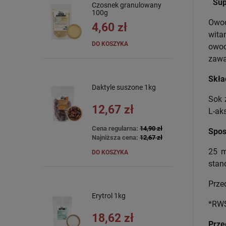
Sup
Czosnek granulowany
100g
Owoc
4,60 zł
wita
DO KOSZYKA
owoc
zawa
Skła
Daktyle suszone 1kg
Sok 
12,67 zł
L-ak
Cena regularna:
14,90 zł
Spos
Najniższa cena:
12,67 zł
25 m
DO KOSZYKA
stan
Prze
Erytrol 1kg
*RWS
18,62 zł
Prze