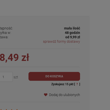
tępność:
mała ilość
yłka w:
48 godzin
tawa:
od 9,99 zł
sprawdź formy dostawy
8,49 zł
DO KOSZYKA
szt
Zyskujesz
15
pkt [
?
]
Dodaj do ulubionych