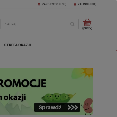
ZAREJESTRUJ SIĘ
ZALOGUJ SIĘ
(pusty)
STREFA OKAZJI