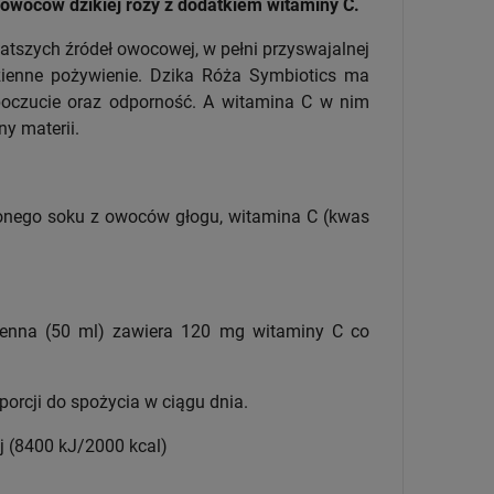
 owoców dzikiej róży z dodatkiem witaminy C.
atszych źródeł owocowej, w pełni przyswajalnej
dzienne pożywienie. Dzika Róża Symbiotics ma
czucie oraz odporność. A witamina C w nim
y materii.
onego soku z owoców głogu, witamina C (kwas
zienna (50 ml) zawiera 120 mg witaminy C co
orcji do spożycia w ciągu dnia.
j (8400 kJ/2000 kcal)