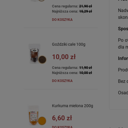
Cena regularna:
21,90 zł
Nadw
Najniższa cena:
15,29 zł
skon
DO KOSZYKA
Spos
Po o
Goździki całe 100g
dla 
10,00 zł
Info
Cena regularna:
11,90 zł
Prod
Najniższa cena:
10,00 zł
Bez 
DO KOSZYKA
Osad
Kurkuma mielona 200g
6,60 zł
DO KOSZYKA