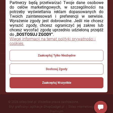
Partnerzy będą przetwarzać Twoje dane osobowe
do celów marketingowych, w szczególności na
potrzeby wyświetlania reklam dopasowanych do
Twoich zainteresowań i preferencji w serwisie.
DLA KLIENTA
Wyrażenie zgody jest dobrowolne. Jeśli nie chcesz
wyrazić zgody, chcesz ograniczyć jej zakres lub
PŁATNOŚCI I DOSTAWA
chcesz wycofać zgodę uprzednio udzieloną przejdź
do „
DOSTOSUJ ZGODY
”.
INFORMACJE
Więcej informacji na temat polityki prywatności i
cookies.
O NAS
Zaakceptuj Tylko Niezbędne
POMOC
Dostosuj Zgody
Zaakceptuj Wszystkie
© 2026 sklep.brat.pl. Wszelkie prawa zastrzeżone.
Styl graficzny i aplikacje ShopGadget.pl
Sklep internetowy Shoper
Premium