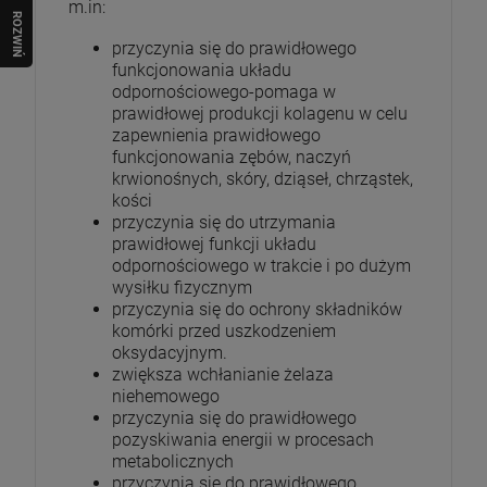
m.in:
R
O
Z
W
I
Ń
O
B
I
przyczynia się do prawidłowego
funkcjonowania układu
odpornościowego-pomaga w
prawidłowej produkcji kolagenu w celu
zapewnienia prawidłowego
funkcjonowania zębów, naczyń
krwionośnych, skóry, dziąseł, chrząstek,
kości
przyczynia się do utrzymania
prawidłowej funkcji układu
odpornościowego w trakcie i po dużym
wysiłku fizycznym
przyczynia się do ochrony składników
komórki przed uszkodzeniem
oksydacyjnym.
zwiększa wchłanianie żelaza
niehemowego
przyczynia się do prawidłowego
pozyskiwania energii w procesach
metabolicznych
przyczynia się do prawidłowego