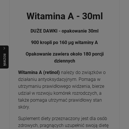
Witamina A - 30ml
DUŻE DAWKI - opakowanie 30ml
900 kropli po 160 μg witaminy A
Opakowanie zawiera około 180 porcji
R
O
Z
W
I
Ń
O
B
I
dziennych
Witamina A (retinol)
należy do związków o
działaniu antyoksydacyjnym. Pomaga w
utrzymaniu prawidłowego widzenia, bierze
udział w rozwoju komórek rozrodczych, a
także pomaga utrzymać prawidłowy stan
skóry.
Suplement diety przeznaczony jest dla osób
zdrowych, pragnących uzupełnić swoją dietę