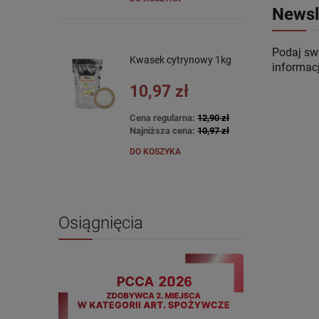
Newsl
Podaj swó
Kwasek cytrynowy 1kg
informac
10,97 zł
Cena regularna:
12,90 zł
Najniższa cena:
10,97 zł
DO KOSZYKA
Osiągnięcia