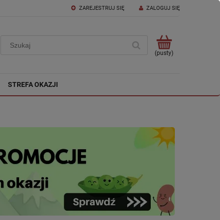
ZAREJESTRUJ SIĘ
ZALOGUJ SIĘ
(pusty)
STREFA OKAZJI