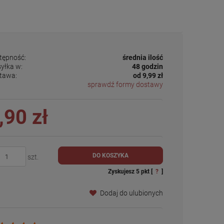
tępność:
średnia ilość
yłka w:
48 godzin
tawa:
od 9,99 zł
sprawdź formy dostawy
,90 zł
DO KOSZYKA
szt.
Zyskujesz
5
pkt [
?
]
Dodaj do ulubionych