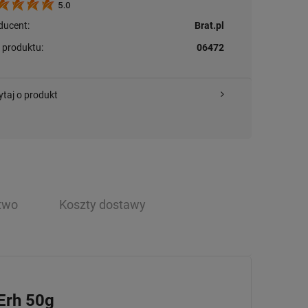
5.0
ducent:
Brat.pl
 produktu:
06472
ytaj o produkt
two
Koszty dostawy
 Erh 50g