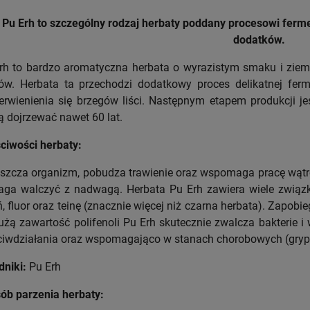
Pu Erh to szczególny rodzaj herbaty
poddany procesowi ferme
dodatków.
rh to bardzo aromatyczna herbata o wyrazistym smaku i zie
ów. Herbata ta przechodzi dodatkowy proces delikatnej fer
erwienienia się brzegów liści. Następnym etapem produkcji je
 dojrzewać nawet 60 lat.
ciwości herbaty:
szcza organizm, pobudza trawienie oraz wspomaga pracę wątro
ga walczyć z nadwagą. Herbata Pu Erh zawiera wiele związ
, fluor oraz teinę (znacznie więcej niż czarna herbata). Zapo
użą zawartość polifenoli Pu Erh skutecznie zwalcza bakterie 
ciwdziałania oraz wspomagająco w stanach chorobowych (grypa,
dniki:
Pu Erh
ób parzenia herbaty: