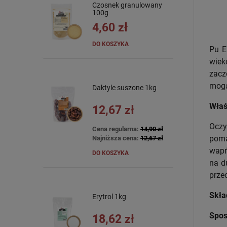
Czosnek granulowany
100g
4,60 zł
DO KOSZYKA
Pu E
wiek
zacz
mogą
Daktyle suszone 1kg
Właś
12,67 zł
Oczy
Cena regularna:
14,90 zł
poma
Najniższa cena:
12,67 zł
wapń
DO KOSZYKA
na d
prze
Skła
Erytrol 1kg
Spos
18,62 zł