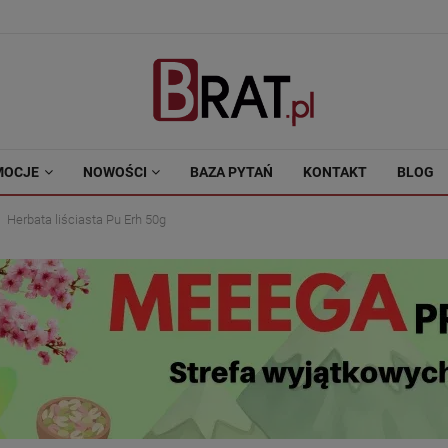
MOCJE
NOWOŚCI
BAZA PYTAŃ
KONTAKT
BLOG
Herbata liściasta Pu Erh 50g