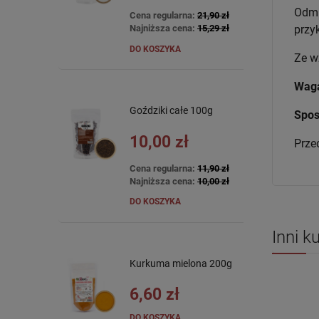
Odmi
Cena regularna:
21,90 zł
Najniższa cena:
15,29 zł
przyk
DO KOSZYKA
Ze w
Wag
Goździki całe 100g
Spos
10,00 zł
Prze
Cena regularna:
11,90 zł
Najniższa cena:
10,00 zł
DO KOSZYKA
Inni k
Kurkuma mielona 200g
6,60 zł
DO KOSZYKA