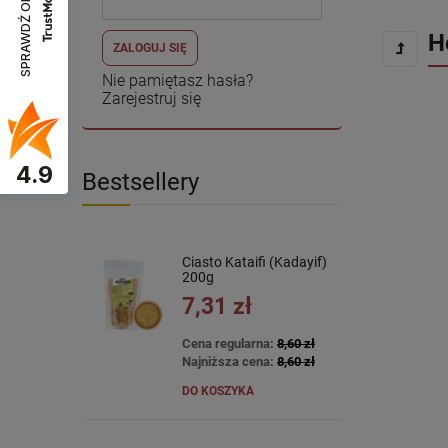
SPRAWDŹ OPINIE
H
ZALOGUJ SIĘ
Nie pamiętasz hasła?
Zarejestruj się
4.9
Bestsellery
Ciasto Kataifi (Kadayif)
200g
7,31 zł
Cena regularna:
8,60 zł
Najniższa cena:
8,60 zł
DO KOSZYKA