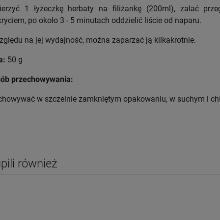
erzyć 1 łyżeczkę herbaty na filiżankę (200ml), zalać 
ryciem, po około 3 - 5 minutach oddzielić liście od naparu.
zględu na jej wydajność, można zaparzać ją kilkakrotnie.
a:
50 g
ób przechowywania:
chowywać w szczelnie zamkniętym opakowaniu, w suchym i ch
upili również