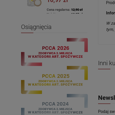
10,97 zł
Prod
Cena regularna:
12,90 zł
Info
Najniższa cena:
10,97 zł
DO KOSZYKA
W za
Osiągnięcia
tym,
Inni k
Newsl
Podaj swó