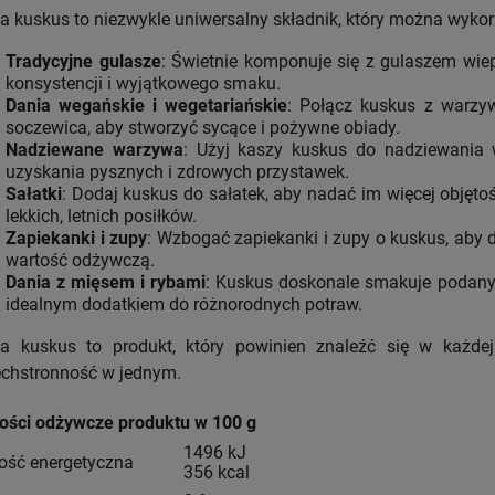
a kuskus to niezwykle uniwersalny składnik, który można wyko
Tradycyjne gulasze
: Świetnie komponuje się z gulaszem wi
konsystencji i wyjątkowego smaku.
Dania wegańskie i wegetariańskie
: Połącz kuskus z warzyw
soczewica, aby stworzyć sycące i pożywne obiady.
Nadziewane warzywa
: Użyj kaszy kuskus do nadziewania w
uzyskania pysznych i zdrowych przystawek.
Sałatki
: Dodaj kuskus do sałatek, aby nadać im więcej objęto
lekkich, letnich posiłków.
Zapiekanki i zupy
: Wzbogać zapiekanki i zupy o kuskus, aby 
wartość odżywczą.
Dania z mięsem i rybami
: Kuskus doskonale smakuje podany
idealnym dodatkiem do różnorodnych potraw.
a kuskus to produkt, który powinien znaleźć się w każdej
chstronność w jednym.
ości odżywcze produktu w 100 g
1496 kJ
ość energetyczna
356 kcal