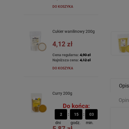
DO KOSZYKA
Cukier wanilinowy 200g
4,12 zł
Cena regularna:
4,90 zł
Najniższa cena:
4,12 zł
DO KOSZYKA
Opis
Curry 200g
Opin
Do końca:
2
15
03
dni
godz.
min.
5,87 zł