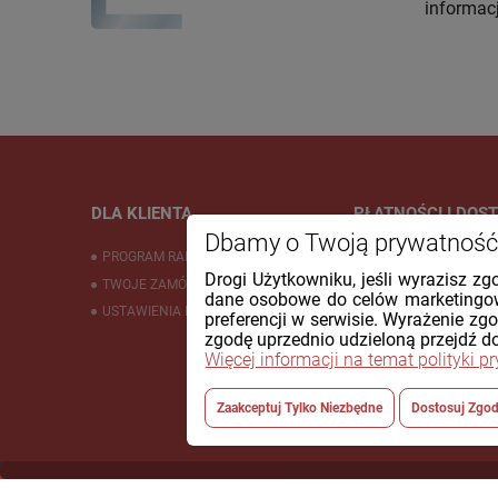
informac
DLA KLIENTA
PŁATNOŚCI I DOS
Dbamy o Twoją prywatność
PROGRAM RABATOWY
CZAS DOSTAWY
Drogi Użytkowniku, jeśli wyrazisz zg
TWOJE ZAMÓWIENIA
KOSZTY WYSYŁKI
dane osobowe do celów marketingow
USTAWIENIA KONTA
FORMY PŁATNOŚCI
preferencji w serwisie. Wyrażenie zg
zgodę uprzednio udzieloną przejdź do
Więcej informacji na temat polityki p
Zaakceptuj Tylko Niezbędne
Dostosuj Zgo
© 2026 sklep.brat.pl. Wszelkie prawa zastrzeżone.