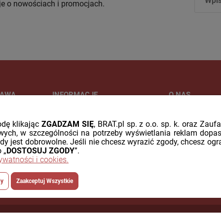
je o nowościach i promocjach.
TAWA
INFORMACJE
O NAS
POLITYKA PRYWATNOŚCI/COOKIES
KONTAKT
odę klikając
ZGADZAM SIĘ
, BRAT.pl sp. z o.o. sp. k. oraz Zau
PŁATNOŚĆ ODROCZONA PAYPO
FIRMA BRAT.pl
ych, w szczególności na potrzeby wyświetlania reklam dopa
WYSYŁKA ZA GRANICĘ
KATALOG PROD
ody jest dobrowolne. Jeśli nie chcesz wyrazić zgody, chcesz ogr
 „
DOSTOSUJ ZGODY
”.
rywatności i cookies.
dy
Zaakceptuj Wszystkie
Styl graficz