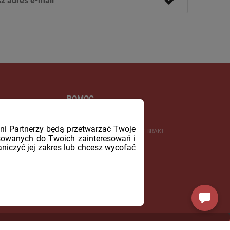
POMOC
REGULAMIN SKLEPU
fani Partnerzy będą przetwarzać Twoje
REKLAMACJE / ZWROTY / BRAKI
sowanych do Twoich zainteresowań i
UKTÓW
BAZA PYTAŃ
aniczyć jej zakres lub chcesz wycofać
ny i aplikacje ShopGadget.pl
Sklep internetowy Shoper Premium