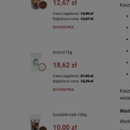
12,67 zł
Kasz
Cena regularna:
14,90 zł
Najniższa cena:
12,67 zł
DO KOSZYKA
Erytrol 1kg
18,62 zł
Cena regularna:
21,90 zł
Najniższa cena:
15,29 zł
DO KOSZYKA
Kasz
wsze
Wart
Goździki całe 100g
Wart
10,00 zł