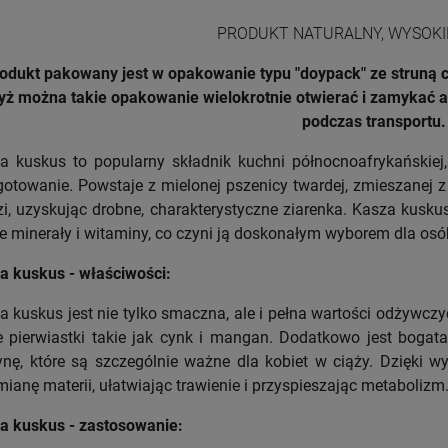
PRODUKT NATURALNY, WYSOKI
odukt pakowany jest w opakowanie typu "doypack" ze struną c
yż można takie opakowanie wielokrotnie otwierać i zamykać a 
podczas transportu.
a kuskus to popularny składnik kuchni północnoafrykańskiej
gotowanie. Powstaje z mielonej pszenicy twardej, zmieszanej z
zi, uzyskując drobne, charakterystyczne ziarenka. Kasza kuskus
e minerały i witaminy, co czyni ją doskonałym wyborem dla osó
a kuskus - właściwości:
a kuskus jest nie tylko smaczna, ale i pełna wartości odżywcz
e pierwiastki takie jak cynk i mangan. Dodatkowo jest bogat
ynę, które są szczególnie ważne dla kobiet w ciąży. Dzięki 
mianę materii, ułatwiając trawienie i przyspieszając metabolizm
a kuskus - zastosowanie: