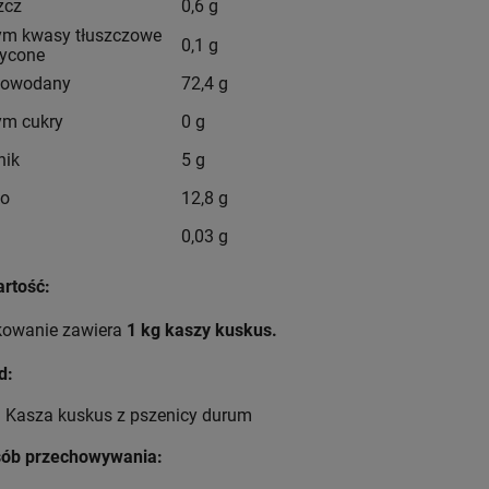
zcz
0,6 g
tym kwasy tłuszczowe
0,1 g
ycone
lowodany
72,4 g
tym cukry
0 g
nik
5 g
ko
12,8 g
0,03 g
rtość:
owanie zawiera
1
kg kaszy kuskus.
d:
Kasza kuskus z pszenicy durum
ób przechowywania: