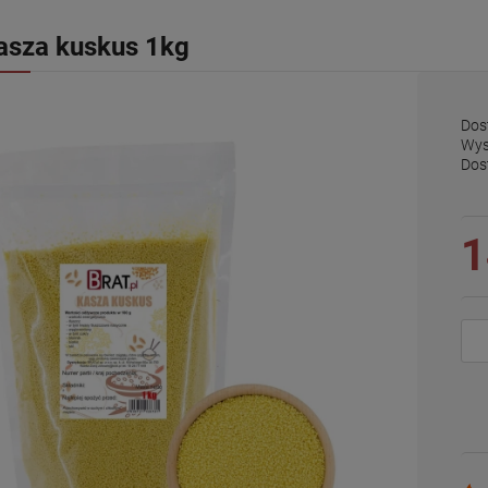
asza kuskus 1kg
Dos
Wys
Dos
1