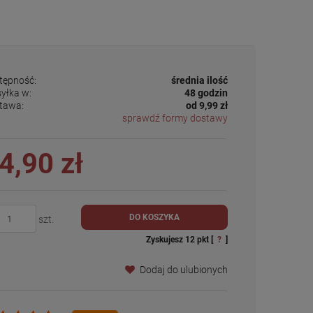
tępność:
średnia ilość
yłka w:
48 godzin
tawa:
od 9,99 zł
sprawdź formy dostawy
4,90 zł
DO KOSZYKA
szt.
Zyskujesz
12
pkt [
?
]
Dodaj do ulubionych