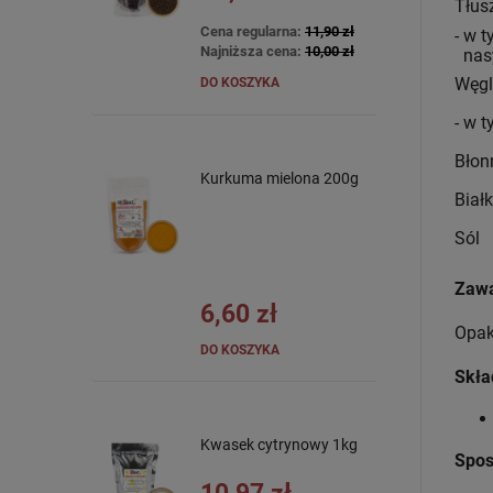
Tłus
Cena regularna:
11,90 zł
- w 
Najniższa cena:
10,00 zł
nas
Węg
DO KOSZYKA
- w 
Błon
Kurkuma mielona 200g
Biał
Sól
Zawa
6,60 zł
Opak
DO KOSZYKA
Skła
Kwasek cytrynowy 1kg
Spos