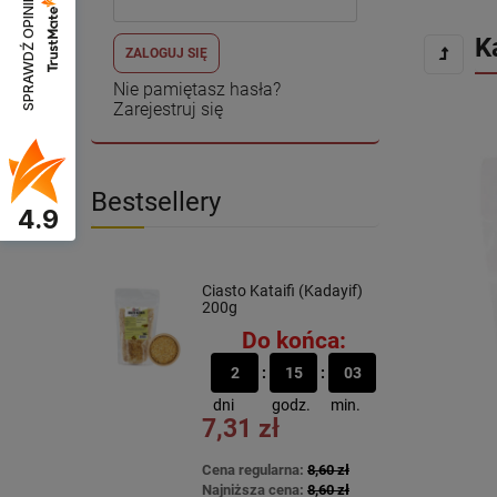
SPRAWDŹ OPINIE
K
ZALOGUJ SIĘ
Nie pamiętasz hasła?
Zarejestruj się
Bestsellery
4.9
Ciasto Kataifi (Kadayif)
200g
Do końca:
2
15
03
dni
godz.
min.
7,31 zł
Cena regularna:
8,60 zł
Najniższa cena:
8,60 zł