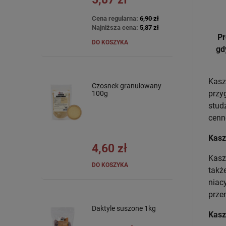
Cena regularna:
6,90 zł
Najniższa cena:
5,87 zł
Pr
DO KOSZYKA
gd
Kasz
Czosnek granulowany
przy
100g
stud
cenn
Kasz
4,60 zł
Kasz
DO KOSZYKA
takż
niac
prze
Daktyle suszone 1kg
Kasz