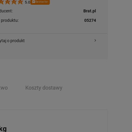
5.0
Bestseller
ducent:
Brat.pl
 produktu:
05274
ytaj o produkt
two
Koszty dostawy
kg