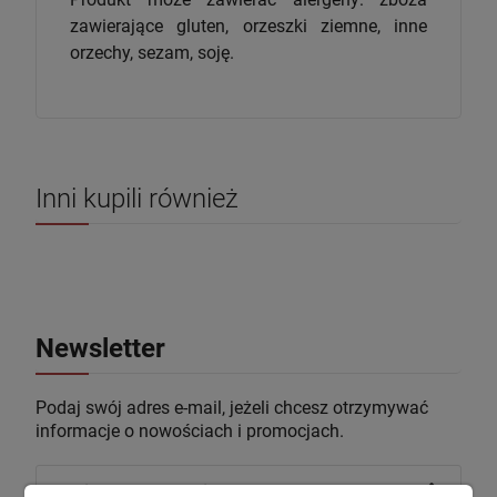
zawierające gluten, orzeszki ziemne, inne
orzechy, sezam, soję.
Inni kupili również
Newsletter
Podaj swój adres e-mail, jeżeli chcesz otrzymywać
informacje o nowościach i promocjach.