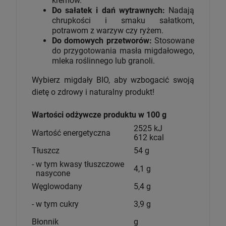
kremów.
Do sałatek i dań wytrawnych:
Nadają
chrupkości i smaku sałatkom,
potrawom z warzyw czy ryżem.
Do domowych przetworów:
Stosowane
do przygotowania masła migdałowego,
mleka roślinnego lub granoli.
Wybierz migdały BIO, aby wzbogacić swoją
dietę o zdrowy i naturalny produkt!
Wartości odżywcze produktu w 100 g
2525 kJ
Wartość energetyczna
612 kcal
Tłuszcz
54 g
- w tym kwasy tłuszczowe
4,1 g
nasycone
Węglowodany
5,4 g
- w tym cukry
3,9 g
Błonnik
g