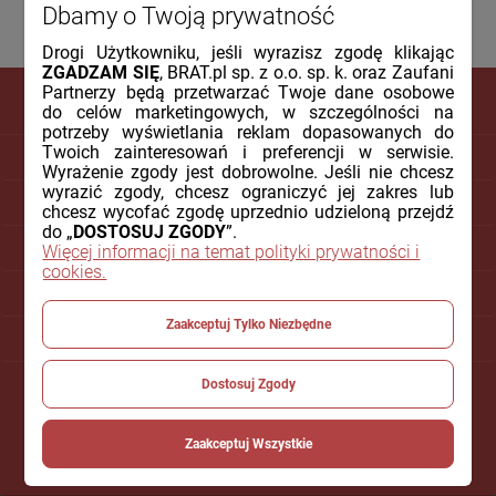
Dbamy o Twoją prywatność
Drogi Użytkowniku, jeśli wyrazisz zgodę klikając
ZGADZAM SIĘ
, BRAT.pl sp. z o.o. sp. k. oraz Zaufani
Partnerzy będą przetwarzać Twoje dane osobowe
do celów marketingowych, w szczególności na
potrzeby wyświetlania reklam dopasowanych do
Twoich zainteresowań i preferencji w serwisie.
DLA KLIENTA
Wyrażenie zgody jest dobrowolne. Jeśli nie chcesz
wyrazić zgody, chcesz ograniczyć jej zakres lub
PŁATNOŚCI I DOSTAWA
chcesz wycofać zgodę uprzednio udzieloną przejdź
do „
DOSTOSUJ ZGODY
”.
INFORMACJE
Więcej informacji na temat polityki prywatności i
cookies.
O NAS
Zaakceptuj Tylko Niezbędne
POMOC
Dostosuj Zgody
Zaakceptuj Wszystkie