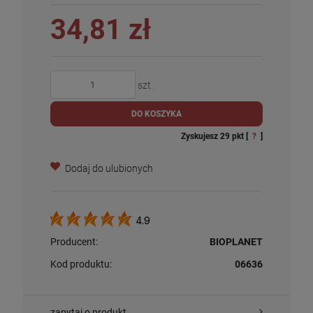
34,81 zł
szt.
DO KOSZYKA
Zyskujesz
29
pkt [
?
]
Dodaj do ulubionych
4.9
Producent:
BIOPLANET
Kod produktu:
06636
zapytaj o produkt