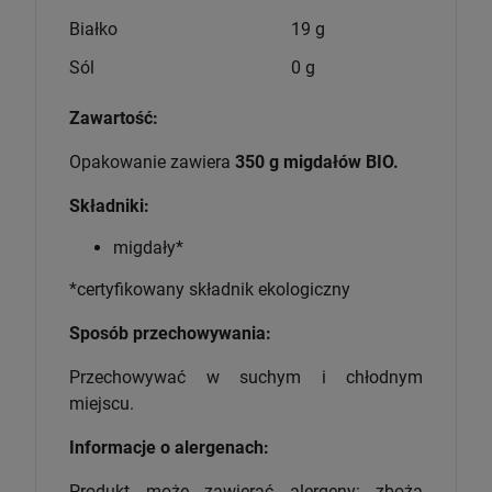
Białko
19 g
Sól
0 g
Zawartość:
Opakowanie zawiera
350 g migdałów BIO.
Składniki:
migdały*
*certyfikowany składnik ekologiczny
Sposób przechowywania:
Przechowywać w suchym i chłodnym
miejscu.
Informacje o alergenach:
Produkt może zawierać alergeny: zboża