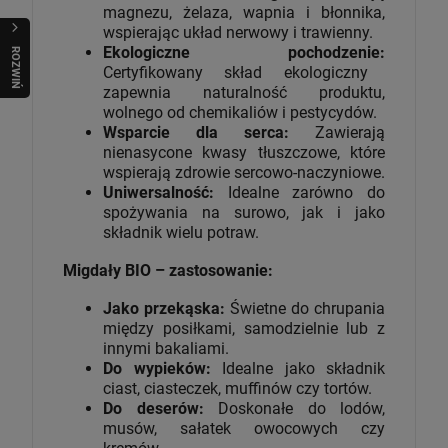
magnezu, żelaza, wapnia i błonnika,
wspierając układ nerwowy i trawienny.
Ekologiczne pochodzenie:
R
O
Z
W
I
Ń
O
B
I
Certyfikowany skład ekologiczny
zapewnia naturalność produktu,
wolnego od chemikaliów i pestycydów.
Wsparcie dla serca:
Zawierają
nienasycone kwasy tłuszczowe, które
wspierają zdrowie sercowo-naczyniowe.
Uniwersalność:
Idealne zarówno do
spożywania na surowo, jak i jako
składnik wielu potraw.
Migdały BIO – zastosowanie:
Jako przekąska:
Świetne do chrupania
między posiłkami, samodzielnie lub z
innymi bakaliami.
Do wypieków:
Idealne jako składnik
ciast, ciasteczek, muffinów czy tortów.
Do deserów:
Doskonałe do lodów,
musów, sałatek owocowych czy