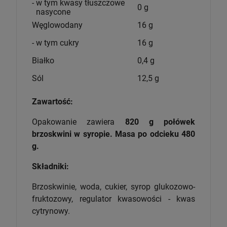
- w tym kwasy tłuszczowe
0 g
nasycone
Węglowodany
16 g
- w tym cukry
16 g
Białko
0,4 g
Sól
12,5 g
Zawartość:
Opakowanie zawiera
820 g połówek
brzoskwini w syropie. Masa po odcieku 480
g.
Składniki:
Brzoskwinie, woda, cukier, syrop glukozowo-
fruktozowy, regulator kwasowości - kwas
cytrynowy.