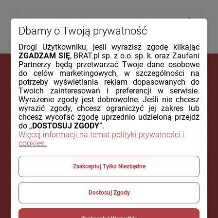
Dbamy o Twoją prywatność
Drogi Użytkowniku, jeśli wyrazisz zgodę klikając
ZGADZAM SIĘ
, BRAT.pl sp. z o.o. sp. k. oraz Zaufani
Partnerzy będą przetwarzać Twoje dane osobowe
do celów marketingowych, w szczególności na
potrzeby wyświetlania reklam dopasowanych do
Twoich zainteresowań i preferencji w serwisie.
DLA KLIENTA
Wyrażenie zgody jest dobrowolne. Jeśli nie chcesz
wyrazić zgody, chcesz ograniczyć jej zakres lub
PŁATNOŚCI I DOSTAWA
chcesz wycofać zgodę uprzednio udzieloną przejdź
do „
DOSTOSUJ ZGODY
”.
INFORMACJE
Więcej informacji na temat polityki prywatności i
cookies.
O NAS
Zaakceptuj Tylko Niezbędne
POMOC
Dostosuj Zgody