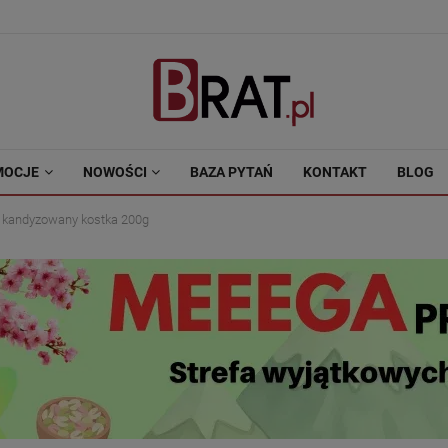
MOCJE
NOWOŚCI
BAZA PYTAŃ
KONTAKT
BLOG
 kandyzowany kostka 200g