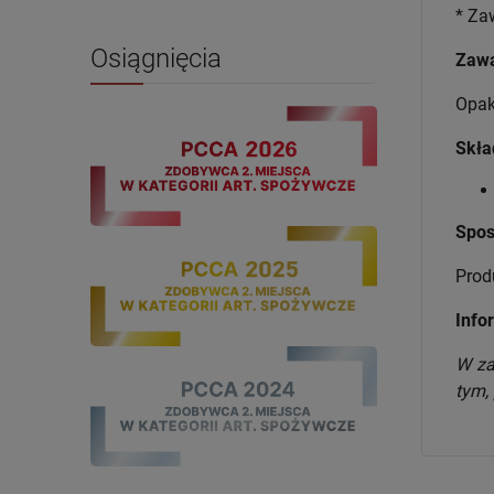
* Za
Osiągnięcia
Zawa
Opak
Skła
Spos
Prod
Info
W za
tym,