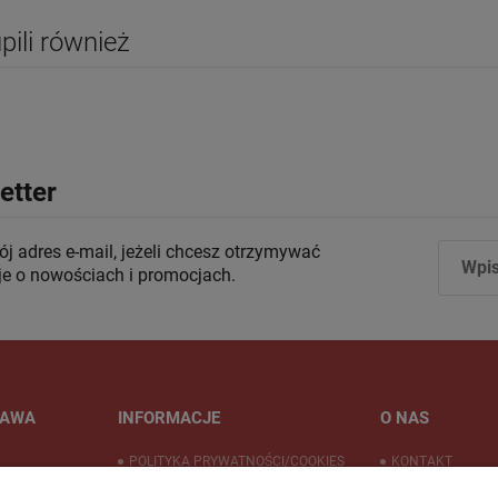
upili również
etter
j adres e-mail, jeżeli chcesz otrzymywać
je o nowościach i promocjach.
TAWA
INFORMACJE
O NAS
POLITYKA PRYWATNOŚCI/COOKIES
KONTAKT
PŁATNOŚĆ ODROCZONA PAYPO
FIRMA BRAT.pl