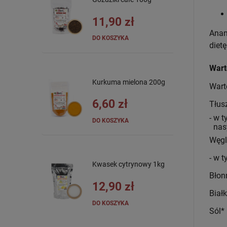
11,90 zł
Anan
DO KOSZYKA
diet
Wart
Kurkuma mielona 200g
Wart
6,60 zł
Tłus
- w 
DO KOSZYKA
nas
Węg
- w 
Kwasek cytrynowy 1kg
Błon
12,90 zł
Biał
DO KOSZYKA
Sól*