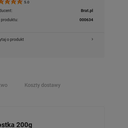
5.0
ducent:
Brat.pl
 produktu:
000634
ytaj o produkt
two
Koszty dostawy
ostka 200g