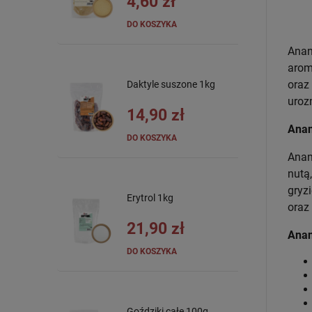
4,60 zł
DO KOSZYKA
Anan
arom
oraz
Daktyle suszone 1kg
uroz
14,90 zł
Anan
DO KOSZYKA
Anan
nutą
gryz
Erytrol 1kg
oraz
21,90 zł
Anan
DO KOSZYKA
Goździki całe 100g