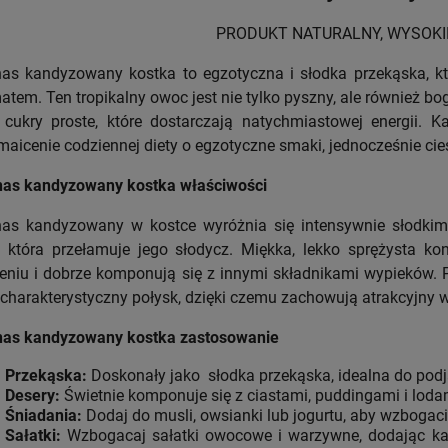
PRODUKT NATURALNY, WYSOKI
as kandyzowany kostka to egzotyczna i słodka przekąska, 
atem. Ten tropikalny owoc jest nie tylko pyszny, ale również bo
 cukry proste, które dostarczają natychmiastowej energii
maicenie codziennej diety o egzotyczne smaki, jednocześnie cie
as kandyzowany kostka właściwości
as kandyzowany w kostce wyróżnia się intensywnie słodki
, która przełamuje jego słodycz. Miękka, lekko sprężysta ko
ieniu i dobrze komponują się z innymi składnikami wypieków
 charakterystyczny połysk, dzięki czemu zachowują atrakcyjny w
as kandyzowany kostka zastosowanie
Przekąska:
Doskonały jako słodka przekąska, idealna do podj
Desery:
Świetnie komponuje się z ciastami, puddingami i lod
Śniadania:
Dodaj do musli, owsianki lub jogurtu, aby wzbogaci
Sałatki:
Wzbogacaj sałatki owocowe i warzywne, dodając ka