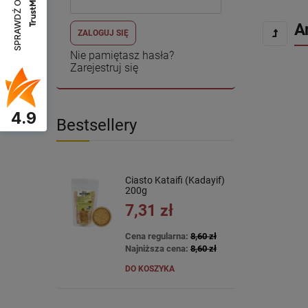
SPRAWDŹ OPINIE
A
ZALOGUJ SIĘ
Nie pamiętasz hasła?
Zarejestruj się
4.9
Bestsellery
Ciasto Kataifi (Kadayif)
200g
7,31 zł
Cena regularna:
8,60 zł
Najniższa cena:
8,60 zł
DO KOSZYKA