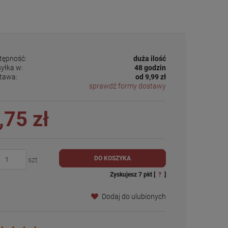
tępność:
duża ilość
yłka w:
48 godzin
tawa:
od 9,99 zł
sprawdź formy dostawy
,75 zł
DO KOSZYKA
szt
Zyskujesz
7
pkt [
?
]
Dodaj do ulubionych