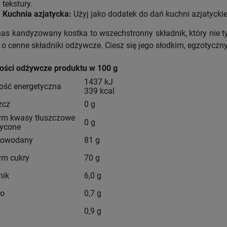
tekstury.
Kuchnia azjatycka:
Użyj jako dodatek do dań kuchni azjatycki
as kandyzowany kostka to wszechstronny składnik, który nie t
ę o cenne składniki odżywcze. Ciesz się jego słodkim, egzotycz
ości odżywcze produktu w 100 g
1437 kJ
ość energetyczna
339 kcal
zcz
0 g
tym kwasy tłuszczowe
0 g
ycone
lowodany
81 g
tym cukry
70 g
nik
6,0 g
ko
0,7 g
0,9 g