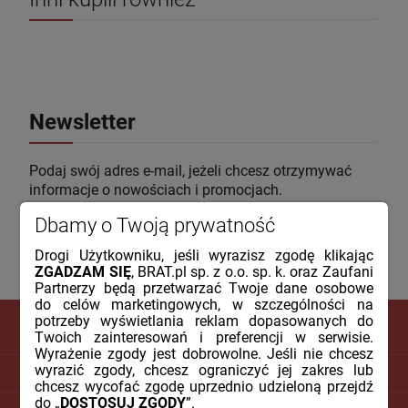
Newsletter
Podaj swój adres e-mail, jeżeli chcesz otrzymywać
informacje o nowościach i promocjach.
Dbamy o Twoją prywatność
Drogi Użytkowniku, jeśli wyrazisz zgodę klikając
ZGADZAM SIĘ
, BRAT.pl sp. z o.o. sp. k. oraz Zaufani
Partnerzy będą przetwarzać Twoje dane osobowe
do celów marketingowych, w szczególności na
potrzeby wyświetlania reklam dopasowanych do
Twoich zainteresowań i preferencji w serwisie.
Wyrażenie zgody jest dobrowolne. Jeśli nie chcesz
wyrazić zgody, chcesz ograniczyć jej zakres lub
DLA KLIENTA
chcesz wycofać zgodę uprzednio udzieloną przejdź
do „
DOSTOSUJ ZGODY
”.