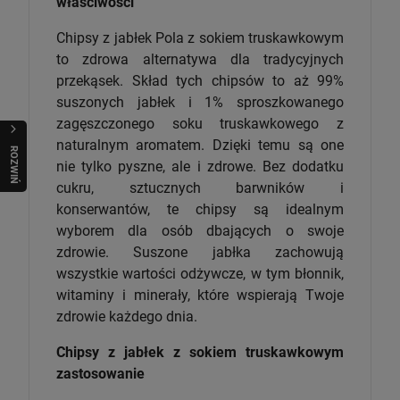
właściwości
Chipsy z jabłek Pola z sokiem truskawkowym
to zdrowa alternatywa dla tradycyjnych
przekąsek. Skład tych chipsów to aż 99%
suszonych jabłek i 1% sproszkowanego
zagęszczonego soku truskawkowego z
naturalnym aromatem. Dzięki temu są one
R
O
Z
W
I
Ń
O
B
I
nie tylko pyszne, ale i zdrowe. Bez dodatku
cukru, sztucznych barwników i
konserwantów, te chipsy są idealnym
wyborem dla osób dbających o swoje
zdrowie. Suszone jabłka zachowują
wszystkie wartości odżywcze, w tym błonnik,
witaminy i minerały, które wspierają Twoje
zdrowie każdego dnia.
Chipsy z jabłek z sokiem truskawkowym
zastosowanie