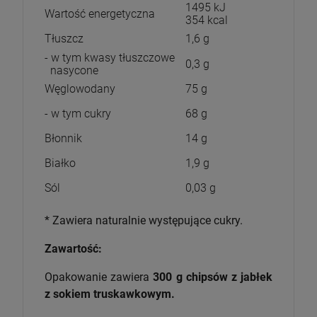
1495 kJ
Wartość energetyczna
354 kcal
Tłuszcz
1,6 g
- w tym kwasy tłuszczowe
0,3 g
nasycone
Węglowodany
75 g
- w tym cukry
68 g
Błonnik
14 g
Białko
1,9 g
Sól
0,03 g
* Zawiera naturalnie występujące cukry.
Zawartość:
Opakowanie zawiera
300 g chipsów z jabłek
z sokiem truskawkowym.