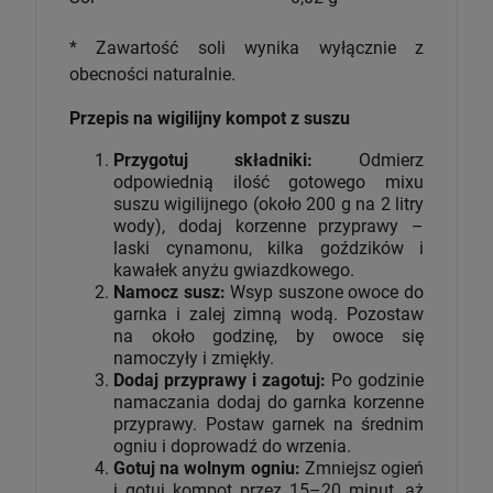
* Zawartość soli wynika wyłącznie z
obecności naturalnie.
Przepis na wigilijny kompot z suszu
Przygotuj składniki:
Odmierz
odpowiednią ilość gotowego mixu
suszu wigilijnego (około 200 g na 2 litry
wody), dodaj korzenne przyprawy –
laski cynamonu, kilka goździków i
kawałek anyżu gwiazdkowego.
Namocz susz:
Wsyp suszone owoce do
garnka i zalej zimną wodą. Pozostaw
na około godzinę, by owoce się
namoczyły i zmiękły.
Dodaj przyprawy i zagotuj:
Po godzinie
namaczania dodaj do garnka korzenne
przyprawy. Postaw garnek na średnim
ogniu i doprowadź do wrzenia.
Gotuj na wolnym ogniu:
Zmniejsz ogień
i gotuj kompot przez 15–20 minut, aż