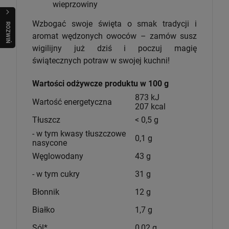
wieprzowiny
Wzbogać swoje święta o smak tradycji i
R
O
Z
W
I
Ń
O
B
I
aromat wędzonych owoców – zamów susz
wigilijny już dziś i poczuj magię
świątecznych potraw w swojej kuchni!
Wartości odżywcze produktu w 100 g
873 kJ
Wartość energetyczna
207 kcal
Tłuszcz
< 0,5 g
- w tym kwasy tłuszczowe
0,1 g
nasycone
Węglowodany
43 g
- w tym cukry
31 g
Błonnik
12 g
Białko
1,7 g
Sól*
0,02 g