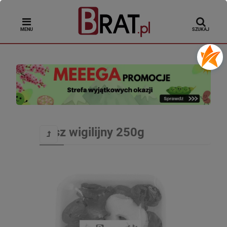
MENU
SZUKAJ
Susz wigilijny 250g