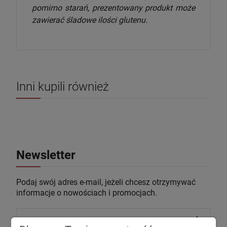
pomimo starań, prezentowany produkt może
zawierać śladowe ilości glutenu.
Inni kupili również
Newsletter
Podaj swój adres e-mail, jeżeli chcesz otrzymywać
informacje o nowościach i promocjach.