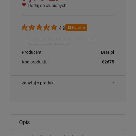
Dodaj do ulubionych
Bestseller
4.9
Klienci doceniają produkt za:
jakość
,
smak
,
konsystencja
.
Producent:
Brat.pl
Kod produktu:
02675
zapytaj o produkt
Opis