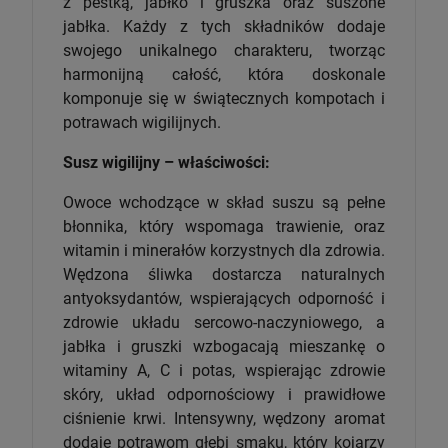
z pestką, jabłko i gruszka oraz suszone
jabłka. Każdy z tych składników dodaje
swojego unikalnego charakteru, tworząc
harmonijną całość, która doskonale
komponuje się w świątecznych kompotach i
potrawach wigilijnych.
Susz wigilijny – właściwości:
Owoce wchodzące w skład suszu są pełne
błonnika, który wspomaga trawienie, oraz
witamin i minerałów korzystnych dla zdrowia.
Wędzona śliwka dostarcza naturalnych
antyoksydantów, wspierających odporność i
zdrowie układu sercowo-naczyniowego, a
jabłka i gruszki wzbogacają mieszankę o
witaminy A, C i potas, wspierając zdrowie
skóry, układ odpornościowy i prawidłowe
ciśnienie krwi. Intensywny, wędzony aromat
dodaje potrawom głębi smaku, który kojarzy