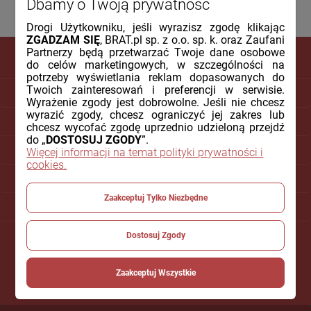
Dbamy o Twoją prywatność
Drogi Użytkowniku, jeśli wyrazisz zgodę klikając
ZGADZAM SIĘ
, BRAT.pl sp. z o.o. sp. k. oraz Zaufani
Partnerzy będą przetwarzać Twoje dane osobowe
do celów marketingowych, w szczególności na
potrzeby wyświetlania reklam dopasowanych do
Twoich zainteresowań i preferencji w serwisie.
DLA KLIENTA
Wyrażenie zgody jest dobrowolne. Jeśli nie chcesz
wyrazić zgody, chcesz ograniczyć jej zakres lub
PŁATNOŚCI I DOSTAWA
chcesz wycofać zgodę uprzednio udzieloną przejdź
do „
DOSTOSUJ ZGODY
”.
INFORMACJE
Więcej informacji na temat polityki prywatności i
cookies.
O NAS
Zaakceptuj Tylko Niezbędne
POMOC
Dostosuj Zgody
Zaakceptuj Wszystkie