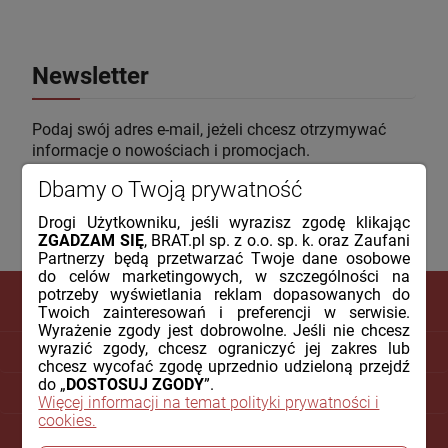
Newsletter
Podaj swój adres e-mail, jeżeli chcesz otrzymywać
informacje o nowościach i promocjach.
Dbamy o Twoją prywatność
Drogi Użytkowniku, jeśli wyrazisz zgodę klikając
ZGADZAM SIĘ
, BRAT.pl sp. z o.o. sp. k. oraz Zaufani
Partnerzy będą przetwarzać Twoje dane osobowe
do celów marketingowych, w szczególności na
potrzeby wyświetlania reklam dopasowanych do
Twoich zainteresowań i preferencji w serwisie.
Wyrażenie zgody jest dobrowolne. Jeśli nie chcesz
wyrazić zgody, chcesz ograniczyć jej zakres lub
DLA KLIENTA
chcesz wycofać zgodę uprzednio udzieloną przejdź
do „
DOSTOSUJ ZGODY
”.
PŁATNOŚCI I DOSTAWA
Więcej informacji na temat polityki prywatności i
cookies.
INFORMACJE