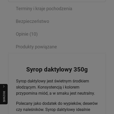
Terminy i kraje pochodzenia
Bezpieczeństwo
Opinie
(10)
Produkty powiązane
Syrop daktylowy 350g
Syrop daktylowy jest świetnym środkiem
słodzącym. Konsystencją i kolorem
R
O
Z
W
I
Ń
O
B
I
przypomina miód, a w smaku jest neutralny.
Polecany jako dodatek do wypieków, deserów
czy naleśników. Syrop daktylowy idealnie