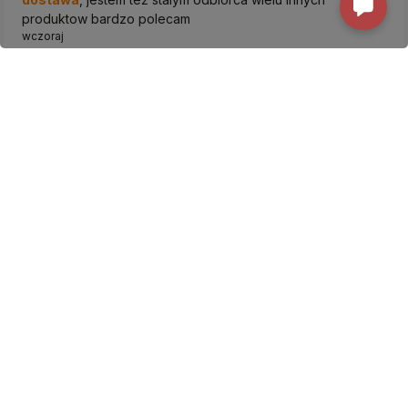
produktow bardzo polecam
wczoraj
Komentarz sklepu
Jesteśmy wdzięczni za pozytywne słowa.
Alicja Delug...
Opinia z QR/NFC
5
Bardzo sprawny kontakt z
obsługą
. Zamówiony towar dotarł
ekspresowo
. Jestem pod wrażeniem
jakości
i ilości
produktów.
wczoraj
Komentarz sklepu
Dziękujemy za docenienie naszej pracy.
Dorota
zweryfikowano
5
Obsługa
klienta pierwsza klasa. Ekspresowa
dostawa
–
Świetnie! Znam ich produkty i mam pewność że są bardzo