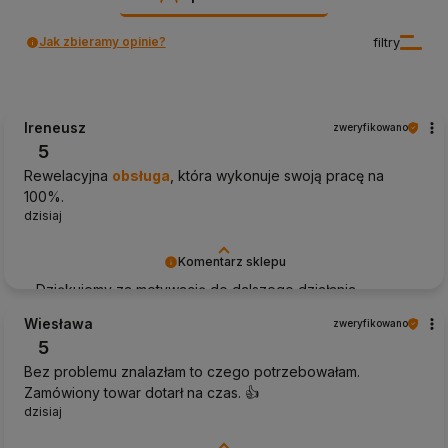
Jak zbieramy opinie?
filtry
Ireneusz
zweryfikowano
5
Rewelacyjna
obsługa
, która wykonuje swoją pracę na
100%.
dzisiaj
Komentarz sklepu
Dziękujemy za motywację do dalszego działania.
Wiesława
zweryfikowano
5
Bez problemu znalazłam to czego potrzebowałam.
Zamówiony towar dotarł na czas. 👍️
dzisiaj