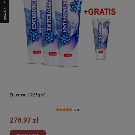
R
O
Z
W
I
Ń
O
B
I
Enterosgel 225g x3
5.0
278,97 zł