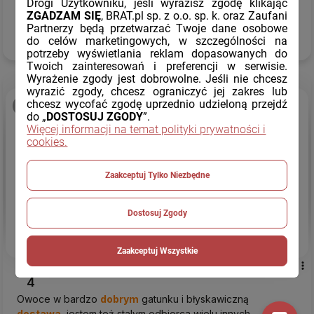
Drogi Użytkowniku, jeśli wyrazisz zgodę klikając
dzisiaj
ZGADZAM SIĘ
, BRAT.pl sp. z o.o. sp. k. oraz Zaufani
Partnerzy będą przetwarzać Twoje dane osobowe
do celów marketingowych, w szczególności na
Komentarz sklepu
potrzeby wyświetlania reklam dopasowanych do
Jesteśmy wdzięczni za Twoją pozytywną opinię.
Twoich zainteresowań i preferencji w serwisie.
Wyrażenie zgody jest dobrowolne. Jeśli nie chcesz
wyrazić zgody, chcesz ograniczyć jej zakres lub
chcesz wycofać zgodę uprzednio udzieloną przejdź
podgląd
do „
DOSTOSUJ ZGODY
”.
Więcej informacji na temat polityki prywatności i
cookies.
Zaakceptuj Tylko Niezbędne
Dostosuj Zgody
Zaakceptuj Wszystkie
JERZY
zweryfikowano
4
Owoce w bardzo
dobrym
gatunku i błyskawiczną
dostawa
, jestem też stalym odbiorca wielu innych