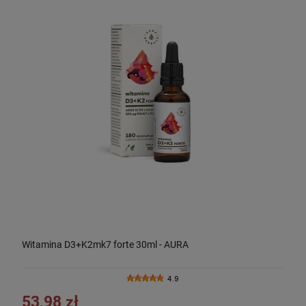
Witamina D3+K2mk7 forte 30ml - AURA
4.9
53,98 zł