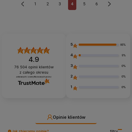
1
2
3
4
5
6
«
»
5
95%
4
5%
4.9
3
0%
76 504
opinii klientów
z całego okresu
2
0%
zebranych i zweryfikowanych przez
1
0%
Opinie klientów
Jak zbieramy opinie?
filtry