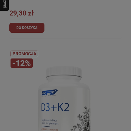
R
O
Z
W
I
Ń
O
B
I
29,30 zł
DO KOSZYKA
PROMOCJA
-12%