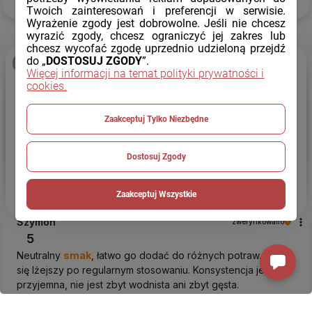
dzisiaj
Twoich zainteresowań i preferencji w serwisie.
Wyrażenie zgody jest dobrowolne. Jeśli nie chcesz
wyrazić zgody, chcesz ograniczyć jej zakres lub
chcesz wycofać zgodę uprzednio udzieloną przejdź
do „
DOSTOSUJ ZGODY
”.
podgląd
Więcej informacji na temat polityki prywatności i
cookies.
Zaakceptuj Tylko Niezbędne
Dostosuj Zgody
Zaakceptuj Wszystkie
Szymon
zweryfikowano
5
Neutralny
smak
, łatwo go dodać do różnych potraw. Czuję
się lżejszy po regularnym stosowaniu. Konsystencja jest
przyjemna, nie jest zbyt wodnista ani zbyt gęsta.
wczoraj