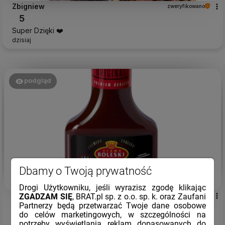
Zbigniew
zweryfikowano
5
Super Dzięki ❤️
dzisiaj
podgląd
Dbamy o Twoją prywatność
Drogi Użytkowniku, jeśli wyrazisz zgodę klikając
Emilia
ZGADZAM SIĘ
, BRAT.pl sp. z o.o. sp. k. oraz Zaufani
zweryfikowano
Partnerzy będą przetwarzać Twoje dane osobowe
4
do celów marketingowych, w szczególności na
Super przesyłka ekspresowa ❤️
potrzeby wyświetlania reklam dopasowanych do