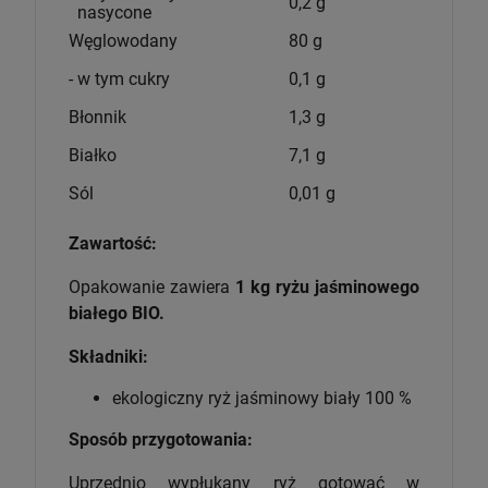
0,2 g
nasycone
Węglowodany
80 g
- w tym cukry
0,1 g
Błonnik
1,3 g
Białko
7,1 g
Sól
0,01 g
Zawartość:
Opakowanie zawiera
1 kg ryżu jaśminowego
białego BIO.
Składniki:
ekologiczny ryż jaśminowy biały 100 %
Sposób przygotowania:
Uprzednio wypłukany ryż gotować w