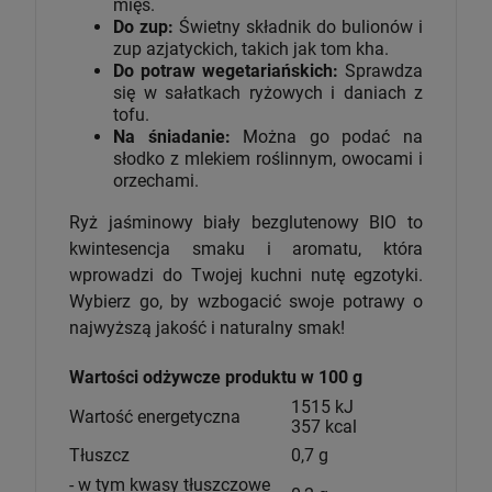
mięs.
Do zup:
Świetny składnik do bulionów i
zup azjatyckich, takich jak tom kha.
Do potraw wegetariańskich:
Sprawdza
się w sałatkach ryżowych i daniach z
tofu.
Na śniadanie:
Można go podać na
słodko z mlekiem roślinnym, owocami i
orzechami.
Ryż jaśminowy biały bezglutenowy BIO to
kwintesencja smaku i aromatu, która
wprowadzi do Twojej kuchni nutę egzotyki.
Wybierz go, by wzbogacić swoje potrawy o
najwyższą jakość i naturalny smak!
Wartości odżywcze produktu w 100 g
1515 kJ
Wartość energetyczna
357 kcal
Tłuszcz
0,7 g
- w tym kwasy tłuszczowe