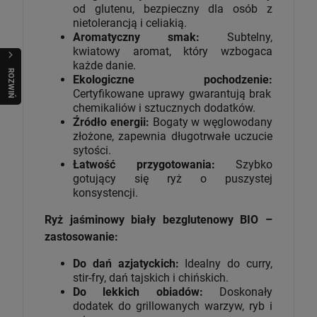
od glutenu, bezpieczny dla osób z
nietolerancją i celiakią.
Aromatyczny smak:
Subtelny,
kwiatowy aromat, który wzbogaca
każde danie.
R
O
Z
W
I
Ń
O
B
I
Ekologiczne pochodzenie:
Certyfikowane uprawy gwarantują brak
chemikaliów i sztucznych dodatków.
Źródło energii:
Bogaty w węglowodany
złożone, zapewnia długotrwałe uczucie
sytości.
Łatwość przygotowania:
Szybko
gotujący się ryż o puszystej
konsystencji.
Ryż jaśminowy biały bezglutenowy BIO –
zastosowanie:
Do dań azjatyckich:
Idealny do curry,
stir-fry, dań tajskich i chińskich.
Do lekkich obiadów:
Doskonały
dodatek do grillowanych warzyw, ryb i