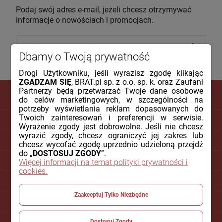
Podaj swój adres e-mail, jeżeli chcesz otrzymywać
informacje o nowościach i promocjach.
Dbamy o Twoją prywatność
Drogi Użytkowniku, jeśli wyrazisz zgodę klikając
ZGADZAM SIĘ
, BRAT.pl sp. z o.o. sp. k. oraz Zaufani
Partnerzy będą przetwarzać Twoje dane osobowe
do celów marketingowych, w szczególności na
potrzeby wyświetlania reklam dopasowanych do
Twoich zainteresowań i preferencji w serwisie.
DLA KLIENTA
Wyrażenie zgody jest dobrowolne. Jeśli nie chcesz
wyrazić zgody, chcesz ograniczyć jej zakres lub
PŁATNOŚCI I DOSTAWA
chcesz wycofać zgodę uprzednio udzieloną przejdź
do „
DOSTOSUJ ZGODY
”.
INFORMACJE
Więcej informacji na temat polityki prywatności i
cookies.
O NAS
Zaakceptuj Tylko Niezbędne
POMOC
Dostosuj Zgody