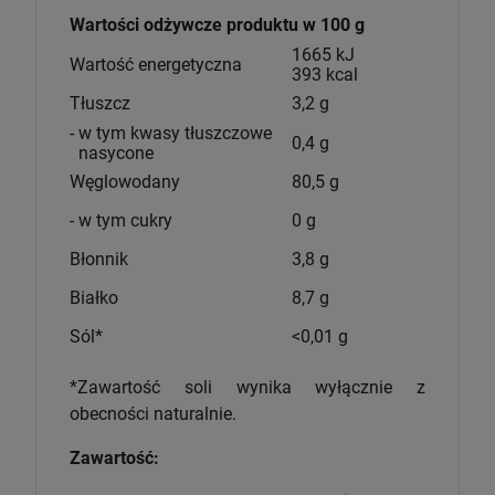
Wartości odżywcze produktu w 100 g
1665
kJ
Wartość energetyczna
393
kcal
Tłuszcz
3,2
g
- w tym kwasy tłuszczowe
0,4
g
nasycone
Węglowodany
80,5
g
- w tym cukry
0 g
Błonnik
3,8 g
Białko
8,7
g
Sól*
<0,01 g
*Zawartość soli wynika wyłącznie z
obecności naturalnie.
Zawartość: