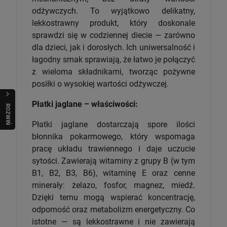
odżywczych. To wyjątkowo delikatny,
lekkostrawny produkt, który doskonale
sprawdzi się w codziennej diecie — zarówno
dla dzieci, jak i dorosłych. Ich uniwersalność i
łagodny smak sprawiają, że łatwo je połączyć
z wieloma składnikami, tworząc pożywne
posiłki o wysokiej wartości odżywczej.
Płatki jaglane – właściwości:
R
O
Z
W
I
Ń
O
B
I
Płatki jaglane dostarczają spore ilości
błonnika pokarmowego, który wspomaga
pracę układu trawiennego i daje uczucie
sytości. Zawierają witaminy z grupy B (w tym
B1, B2, B3, B6), witaminę E oraz cenne
minerały: żelazo, fosfor, magnez, miedź.
Dzięki temu mogą wspierać koncentrację,
odporność oraz metabolizm energetyczny. Co
istotne — są lekkostrawne i nie zawierają