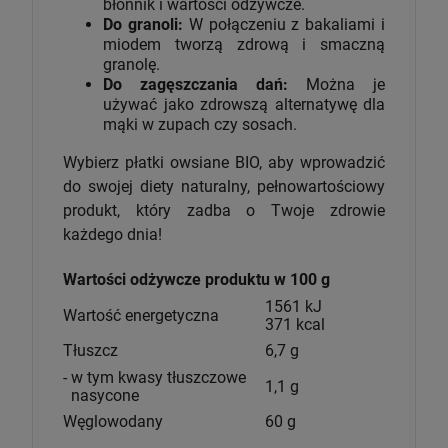
błonnik i wartości odżywcze.
Do granoli:
W połączeniu z bakaliami i
miodem tworzą zdrową i smaczną
granolę.
Do zagęszczania dań:
Można je
używać jako zdrowszą alternatywę dla
mąki w zupach czy sosach.
Wybierz płatki owsiane BIO, aby wprowadzić
do swojej diety naturalny, pełnowartościowy
produkt, który zadba o Twoje zdrowie
każdego dnia!
Wartości odżywcze produktu w 100 g
1561 kJ
Wartość energetyczna
371 kcal
Tłuszcz
6,7 g
- w tym kwasy tłuszczowe
1,1 g
nasycone
Węglowodany
60 g