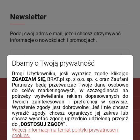
Newsletter
Podaj swój adres e-mail, jeżeli chcesz otrzymywać
informacje o nowościach i promocjach.
Dbamy o Twoją prywatność
Drogi Użytkowniku, jeśli wyrazisz zgodę klikając
ZGADZAM SIĘ
, BRAT.pl sp. z o.o. sp. k. oraz Zaufani
Partnerzy będą przetwarzać Twoje dane osobowe
do celów marketingowych, w szczególności na
potrzeby wyświetlania reklam dopasowanych do
Twoich zainteresowań i preferencji w serwisie.
DLA KLIENTA
Wyrażenie zgody jest dobrowolne. Jeśli nie chcesz
wyrazić zgody, chcesz ograniczyć jej zakres lub
PŁATNOŚCI I DOSTAWA
chcesz wycofać zgodę uprzednio udzieloną przejdź
do „
DOSTOSUJ ZGODY
”.
INFORMACJE
Więcej informacji na temat polityki prywatności i
cookies.