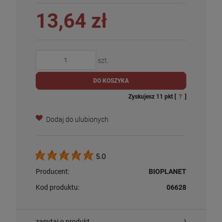
13,64 zł
szt.
DO KOSZYKA
Zyskujesz
11
pkt [
?
]
Dodaj do ulubionych
5.0
Producent:
BIOPLANET
Kod produktu:
06628
zapytaj o produkt