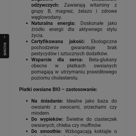
odżywczych:
Zawierają witaminy z
grupy B, magnez, żelazo i zdrowe
węglowodany.
Naturalna energia:
Doskonałe jako
źródło energii dla aktywnego stylu
życia.
Certyfikowana jakość:
Ekologiczne
R
O
Z
W
I
Ń
O
B
I
pochodzenie gwarantuje brak
pestycydów i sztucznych dodatków.
Wsparcie dla serca:
Beta-glukany
obecne w płatkach owsianych
pomagają w utrzymaniu prawidłowego
poziomu cholesterolu.
Płatki owsiane BIO – zastosowanie:
Na śniadanie:
Idealne jako baza do
owsianki z owocami, orzechami czy
miodem.
Do wypieków:
Świetne do ciasteczek
owsianych, chleba czy muffinów.
Do smoothie:
Wzbogacają koktajle o