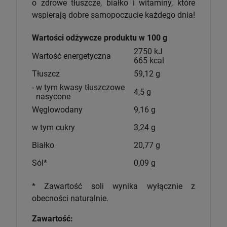
o zdrowe tłuszcze, białko i witaminy, które
wspierają dobre samopoczucie każdego dnia!
Wartości odżywcze produktu w 100 g
2750 kJ
Wartość energetyczna
665 kcal
Tłuszcz
59,12 g
- w tym kwasy tłuszczowe
4,5 g
nasycone
Węglowodany
9,16 g
w tym cukry
3,24 g
Białko
20,77 g
Sól*
0,09 g
* Zawartość soli wynika wyłącznie z
obecności naturalnie.
Zawartość: