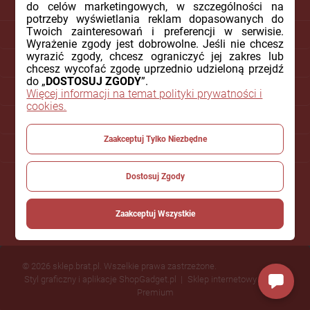
do celów marketingowych, w szczególności na
potrzeby wyświetlania reklam dopasowanych do
Twoich zainteresowań i preferencji w serwisie.
DLA KLIENTA
Wyrażenie zgody jest dobrowolne. Jeśli nie chcesz
wyrazić zgody, chcesz ograniczyć jej zakres lub
PŁATNOŚCI I DOSTAWA
chcesz wycofać zgodę uprzednio udzieloną przejdź
do „
DOSTOSUJ ZGODY
”.
INFORMACJE
Więcej informacji na temat polityki prywatności i
cookies.
O NAS
Zaakceptuj Tylko Niezbędne
POMOC
Dostosuj Zgody
Zaakceptuj Wszystkie
© 2026 sklep.brat.pl. Wszelkie prawa zastrzeżone.
Styl graficzny i aplikacje ShopGadget.pl
Sklep internetowy Shoper
Premium