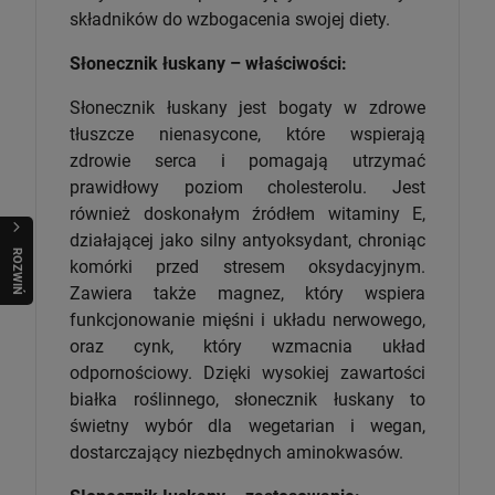
składników do wzbogacenia swojej diety.
Słonecznik łuskany – właściwości:
Słonecznik łuskany jest bogaty w zdrowe
tłuszcze nienasycone, które wspierają
zdrowie serca i pomagają utrzymać
prawidłowy poziom cholesterolu. Jest
również doskonałym źródłem witaminy E,
działającej jako silny antyoksydant, chroniąc
R
O
Z
W
I
Ń
O
B
I
komórki przed stresem oksydacyjnym.
Zawiera także magnez, który wspiera
funkcjonowanie mięśni i układu nerwowego,
oraz cynk, który wzmacnia układ
odpornościowy. Dzięki wysokiej zawartości
białka roślinnego, słonecznik łuskany to
świetny wybór dla wegetarian i wegan,
dostarczający niezbędnych aminokwasów.