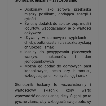
Słonecznik łuskany – zastosowanie:
Doskonały jako zdrowa przekąska
między posiłkami, dodająca energii i
sytości
Świetny dodatek do sałatek, zup, musli i
jogurtów, wzbogacający je o wartości
odżywcze
Używany w domowych wypiekach –
chleby, bułki, ciasta i ciasteczka zyskują
chrupkość i smak
Idealny do posypywania pieczonych
warzyw, makaronów i dań
jednogarnkowych
Można go dodać do domowych past
kanapkowych, pesto czy hummusu,
wzbogacając ich konsystencję i smak
Słonecznik łuskany to wszechstronny i
wartościowy składnik, który warto
wprowadzić do codziennej diety. Sięgnij po te
pyszne ziarna, aby wzbogacić swoje potrawy