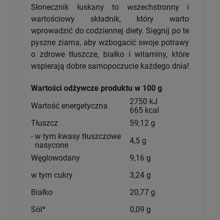
Słonecznik łuskany to wszechstronny i
wartościowy składnik, który warto
wprowadzić do codziennej diety. Sięgnij po te
pyszne ziarna, aby wzbogacić swoje potrawy
o zdrowe tłuszcze, białko i witaminy, które
wspierają dobre samopoczucie każdego dnia!
Wartości odżywcze produktu w 100 g
2750 kJ
Wartość energetyczna
665 kcal
Tłuszcz
59,12 g
- w tym kwasy tłuszczowe
4,5 g
nasycone
Węglowodany
9,16 g
w tym cukry
3,24 g
Białko
20,77 g
Sól*
0,09 g