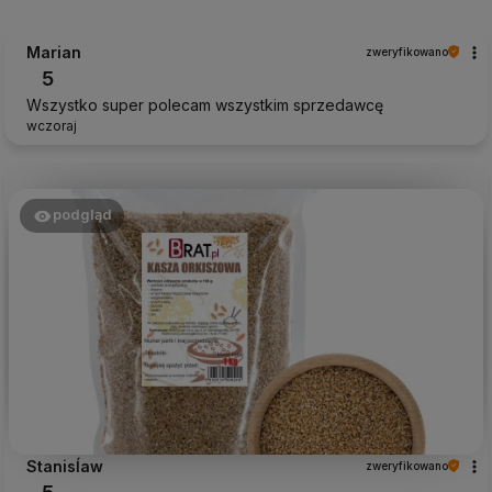
Marian
zweryfikowano
5
Wszystko super polecam wszystkim sprzedawcę
wczoraj
podgląd
Stanisĺaw
zweryfikowano