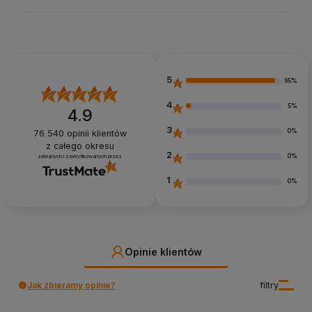
5
95%
4
5%
4.9
3
0%
76 540
opinii klientów
z całego okresu
2
0%
zebranych i zweryfikowanych przez
1
0%
Opinie klientów
Jak zbieramy opinie?
filtry