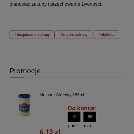
planować zakupy i przechowanie żywności.
#bezpieczne zakupy
#mądre zakupy
#etykieta
Promocje
Majonez Stołowy 285ml
Do końca:
19
55
godz.
min.
6,13 zł