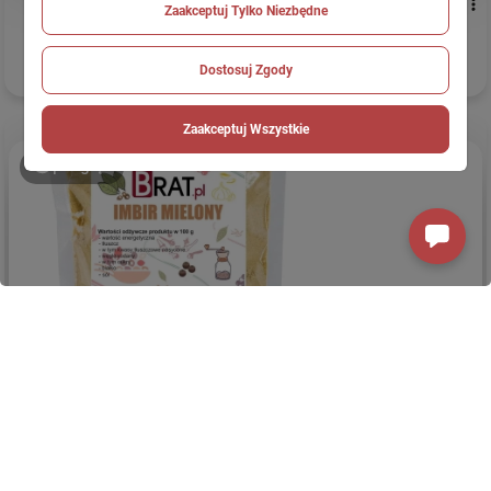
Łukasz
zweryfikowano
Zaakceptuj Tylko Niezbędne
5
Przepraszam świetnej
jakości
Dostosuj Zgody
wczoraj
Zaakceptuj Wszystkie
podgląd
Łukasz
zweryfikowano
5
Bardzo przyjemny, lekko pikantny zapach, który od razu