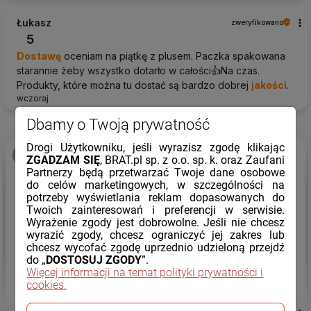
Łukasz
zweryfikowano
5
Dostawę
oceniam na piątkę z plusem. Paczka spakowana
starannie żeby wszystko dotarło w całości👍️Na czas.
Produkty, które można tu dostać są bardzo dobrej
jakości
.
wczoraj
Dbamy o Twoją prywatność
Drogi Użytkowniku, jeśli wyrazisz zgodę klikając
podgląd
ZGADZAM SIĘ
, BRAT.pl sp. z o.o. sp. k. oraz Zaufani
Partnerzy będą przetwarzać Twoje dane osobowe
do celów marketingowych, w szczególności na
potrzeby wyświetlania reklam dopasowanych do
Twoich zainteresowań i preferencji w serwisie.
Wyrażenie zgody jest dobrowolne. Jeśli nie chcesz
wyrazić zgody, chcesz ograniczyć jej zakres lub
chcesz wycofać zgodę uprzednio udzieloną przejdź
do „
DOSTOSUJ ZGODY
”.
Więcej informacji na temat polityki prywatności i
cookies.