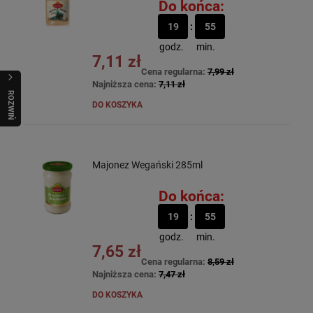
Do końca:
19
55
godz.
min.
7,11 zł
Cena regularna:
7,99 zł
Najniższa cena:
7,11 zł
R
O
Z
W
I
Ń
O
B
I
DO KOSZYKA
Majonez Wegański 285ml
Do końca:
19
55
godz.
min.
7,65 zł
Cena regularna:
8,59 zł
Najniższa cena:
7,47 zł
DO KOSZYKA