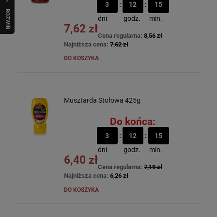
3
12
15
R
O
Z
W
I
Ń
O
B
I
dni
godz.
min.
7,62 zł
Cena regularna:
8,56 zł
Najniższa cena:
7,62 zł
DO KOSZYKA
Musztarda Stołowa 425g
Do końca:
3
12
15
dni
godz.
min.
6,40 zł
Cena regularna:
7,19 zł
Najniższa cena:
6,26 zł
DO KOSZYKA