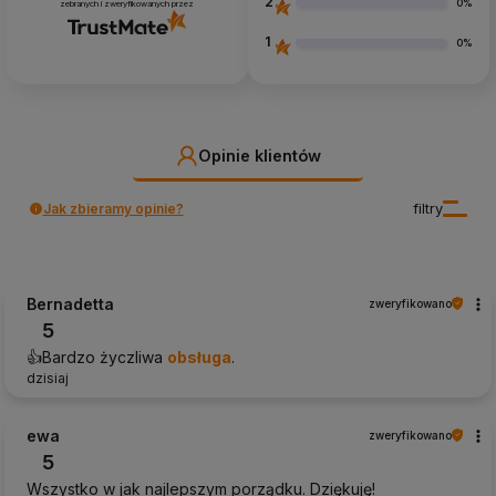
2
0%
zebranych i zweryfikowanych przez
1
0%
Opinie klientów
Jak zbieramy opinie?
filtry
Bernadetta
zweryfikowano
5
👍️Bardzo życzliwa
obsługa
.
dzisiaj
ewa
zweryfikowano
5
Wszystko w jak najlepszym porządku. Dziękuję!