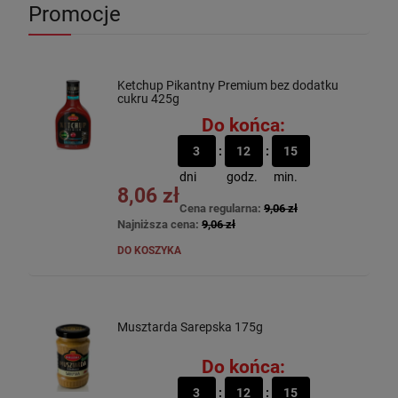
Promocje
Ketchup Pikantny Premium bez dodatku
cukru 425g
Do końca:
3
12
15
dni
godz.
min.
8,06 zł
Cena regularna:
9,06 zł
Najniższa cena:
9,06 zł
DO KOSZYKA
Musztarda Sarepska 175g
Do końca:
3
12
15