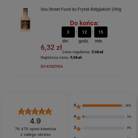
Sos Street Food do Frytek Belgijskich 290g
Do końca:
3
12
15
dni
godz.
min.
6,32 zł
Cena regularna:
7,10 zł
Najniższa cena:
7,10 zł
DO KOSZYKA
5
95%
4
5%
4.9
3
0%
76 475
opinii klientów
z całego okresu