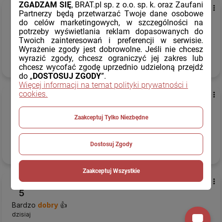
ZGADZAM SIĘ
, BRAT.pl sp. z o.o. sp. k. oraz Zaufani
Marcin
zweryfikowano
Partnerzy będą przetwarzać Twoje dane osobowe
5
do celów marketingowych, w szczególności na
potrzeby wyświetlania reklam dopasowanych do
Wszystko sprawnie jak zawsze
Twoich zainteresowań i preferencji w serwisie.
dzisiaj
Wyrażenie zgody jest dobrowolne. Jeśli nie chcesz
wyrazić zgody, chcesz ograniczyć jej zakres lub
Komentarz sklepu
chcesz wycofać zgodę uprzednio udzieloną przejdź
do „
DOSTOSUJ ZGODY
”.
Jesteśmy wdzięczni za pozytywne słowa.
Więcej informacji na temat polityki prywatności i
cookies.
Elżbieta
zweryfikowano
5
Polecam
Zaakceptuj Tylko Niezbędne
dzisiaj
Dostosuj Zgody
Komentarz sklepu
Twoja opinia to dla nas ogromna motywacja, dziękujemy.
Zaakceptuj Wszystkie
Wojciech
zweryfikowano
5
Bardzo
dobry
👍️
dzisiaj