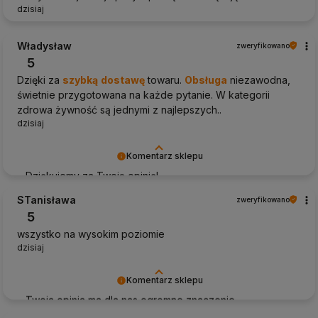
dzisiaj
Władysław
zweryfikowano
5
Dzięki za
szybką
dostawę
towaru.
Obsługa
niezawodna,
świetnie przygotowana na każde pytanie. W kategorii
zdrowa żywność są jednymi z najlepszych..
dzisiaj
Komentarz sklepu
Dziękujemy za Twoją opinię!
STanisława
zweryfikowano
5
wszystko na wysokim poziomie
dzisiaj
Komentarz sklepu
Twoja opinia ma dla nas ogromne znaczenie -
dziękujemy!