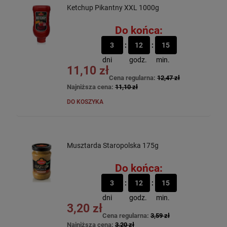
Ketchup Pikantny XXL 1000g
Do końca:
3
12
15
dni
godz.
min.
11,10 zł
Cena regularna:
12,47 zł
Najniższa cena:
11,10 zł
DO KOSZYKA
Musztarda Staropolska 175g
Do końca:
3
12
15
dni
godz.
min.
3,20 zł
Cena regularna:
3,59 zł
Najniższa cena:
3,20 zł