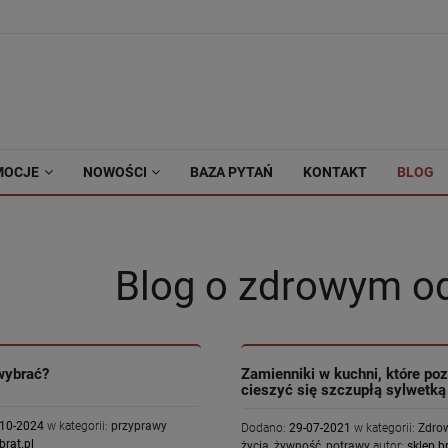
MOCJE
NOWOŚCI
BAZA PYTAŃ
KONTAKT
BLOG
Blog o zdrowym o
wybrać?
Zamienniki w kuchni, które po
cieszyć się szczupłą sylwetką
-10-2024
w kategorii:
przyprawy
Dodano:
29-07-2021
w kategorii:
Zdrow
brat.pl
życia
,
żywność
,
potrawy
autor:
sklep.br