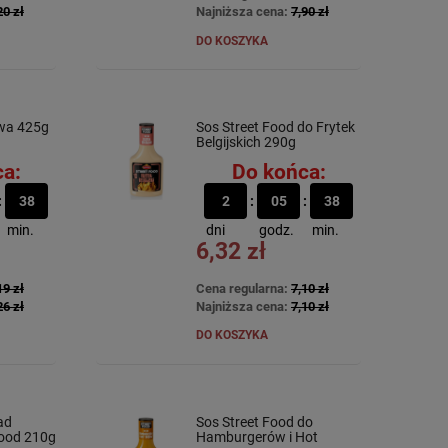
20 zł
Najniższa cena:
7,90 zł
DO KOSZYKA
wa 425g
Sos Street Food do Frytek
Belgijskich 290g
a:
Do końca:
38
2
05
38
min.
dni
godz.
min.
6,32 zł
19 zł
Cena regularna:
7,10 zł
26 zł
Najniższa cena:
7,10 zł
DO KOSZYKA
ad
Sos Street Food do
Food 210g
Hamburgerów i Hot