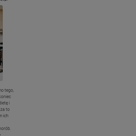
o tego,
koniec
ietę i
za to
m ich
horób.
e