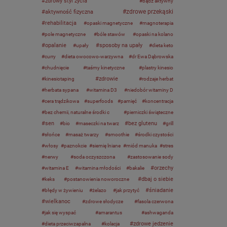
zdrowy styl życia
bądź aktywny
zdrowe przekąski
aktywność fizyczna
rehabilitacja
opaski magnetyczne
magnoterapia
pole magnetyczne
bóle stawów
opaski na kolano
opalanie
sposoby na upały
upały
dieta keto
curry
dieta owocowo-warzywna
dr Ewa Dąbrowska
chudnięcie
taśmy kinetyczne
plastry kinesio
zdrowie
kinesiotaping
rodzaje herbat
herbata sypana
witamina D3
niedobór witaminy D
cera trądzikowa
superfoods
pamięć
koncentracja
bez chemii, naturalne środki c
pierniczki świąteczne
sen
bez glutenu
bio
maseczki na twarz
grill
słońce
masaż twarzy
smoothie
środki czystości
włosy
paznokcie
siemię lniane
miód manuka
stres
nerwy
soda oczyszczona
zastosowanie sody
orzechy
witamina E
witamina młodości
bakalie
dbaj o siebie
keks
postanowienia noworoczne
śniadanie
błędy w żywieniu
żelazo
jak przytyć
wielkanoc
zdrowe słodycze
fasola czerwona
jak się wyspać
amarantus
ashwaganda
zdrowe jedzenie
dieta przeciwzapalna
kolacja