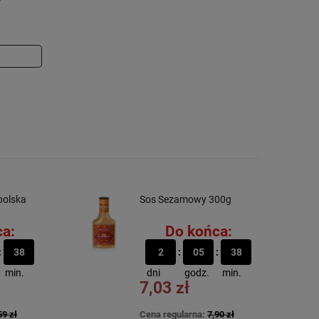
polska
Sos Sezamowy 300g
a:
Do końca:
38
2
05
38
min.
dni
godz.
min.
7,03 zł
59 zł
Cena regularna:
7,90 zł