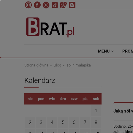
MENU
PRO
Strona główna
Blog
sól himalajska
Kalendarz
nie
pon
wto
śro
czw
pią
sob
1
Jaką sól 
2
3
4
5
6
7
8
Dodano:
25
autor:
sklep.