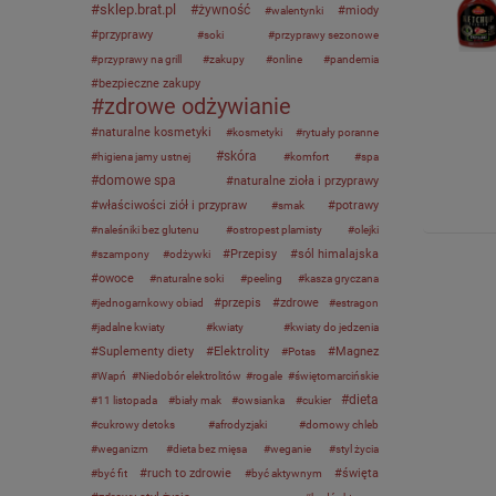
sklep.brat.pl
żywność
miody
walentynki
przyprawy
soki
przyprawy sezonowe
przyprawy na grill
zakupy
online
pandemia
bezpieczne zakupy
zdrowe odżywianie
naturalne kosmetyki
kosmetyki
rytuały poranne
skóra
higiena jamy ustnej
komfort
spa
domowe spa
naturalne zioła i przyprawy
właściwości ziół i przypraw
potrawy
smak
naleśniki bez glutenu
ostropest plamisty
olejki
Przepisy
sól himalajska
szampony
odżywki
owoce
naturalne soki
peeling
kasza gryczana
przepis
zdrowe
jednogarnkowy obiad
estragon
jadalne kwiaty
kwiaty
kwiaty do jedzenia
Suplementy diety
Elektrolity
Magnez
Potas
Wapń
Niedobór elektrolitów
rogale
świętomarcińskie
dieta
11 listopada
biały mak
owsianka
cukier
cukrowy detoks
afrodyzjaki
domowy chleb
weganizm
dieta bez mięsa
weganie
styl życia
ruch to zdrowie
święta
być fit
być aktywnym