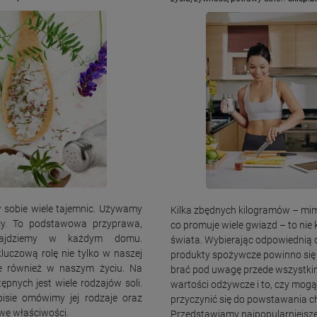
w sobie wiele tajemnic. Używamy
Kilka zbędnych kilogramów – mim
cy. To podstawowa przyprawa,
co promuje wiele gwiazd – to nie 
najdziemy w każdym domu.
świata. Wybierając odpowiednią d
luczową rolę nie tylko w naszej
produkty spożywcze powinno się 
le również w naszym życiu. Na
brać pod uwagę przede wszystki
ępnych jest wiele rodzajów soli.
wartości odżywcze i to, czy mogą
sie omówimy jej rodzaje oraz
przyczynić się do powstawania c
e właściwości.
Przedstawiamy najpopularniejsz