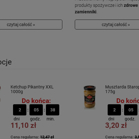
produkty spożywcze i ich
zdrowe
zamienniki
.
czytaj całość »
czytaj całość »
cje
Ketchup Pikantny XXL
Musztarda Staro
1000g
175g
Do końca:
Do końc
2
05
38
2
05
dni
godz.
min.
dni
godz.
11,10 zł
3,20 zł
Cena regularna:
12,47 zł
Cena regularna:
3,