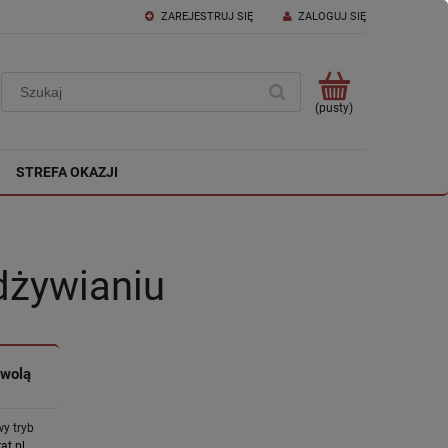
ZAREJESTRUJ SIĘ
ZALOGUJ SIĘ
(pusty)
STREFA OKAZJI
dżywianiu
zwolą
y tryb
at.pl