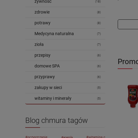
żywność
(18)
zdrowie
(8)
potrawy
(8)
Medycyna naturalna
(7)
zioła
(7)
przepisy
(6)
Promo
domowe SPA
(6)
przyprawy
(6)
zakupy w sieci
(5)
witaminy i minerały
(5)
Blog chmura tagów
oczyszczanie
witamina c
acerola