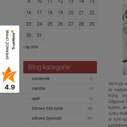
9
10
11
12
13
14
15
16
17
18
19
20
21
22
23
24
25
26
27
28
29
SPRAWDŹ OPINIE
30
31
« lip 2026
Blog kategorie
zamiennik
(1)
Sól kryje 
4.9
matcha
(1)
jej wszys
którą z
upał
(1)
Odgrywa k
kuchni, a
Zdrowy tryb życia
(52)
rynku dost
zdrowa żywność
(37)
W tym wpi
podstawow