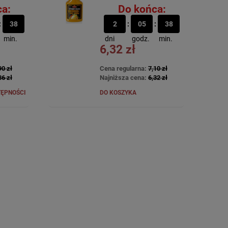
Dogów 300g
a:
Do końca:
38
2
05
38
min.
dni
godz.
min.
6,32 zł
90 zł
Cena regularna:
7,10 zł
36 zł
Najniższa cena:
6,32 zł
TĘPNOŚCI
DO KOSZYKA