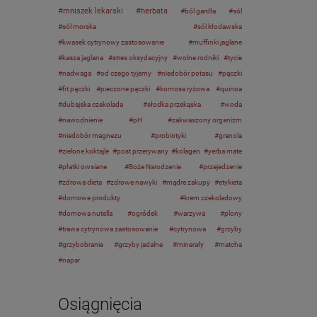
mniszek lekarski
herbata
ból gardła
sól
sól morska
sól kłodawska
kwasek cytrynowy zastosowanie
muffinki jaglane
kasza jaglana
stres oksydacyjny
wolne rodniki
tycie
nadwaga
od czego tyjemy
niedobór potasu
pączki
fit pączki
pieczone pączki
komosa ryżowa
quinoa
dubajska czekolada
słodka przekąska
woda
nawodnienie
pH
zakwaszony organizm
niedobór magnezu
probiotyki
granola
zielone koktajle
post przerywany
kolagen
yerba mate
płatki owsiane
Boże Narodzenie
przejedzenie
zdrowa dieta
zdrowe nawyki
mądre zakupy
etykieta
domowe produkty
krem czekoladowy
domowa nutella
ogródek
warzywa
plony
trawa cytrynowa zastosowanie
cytrynowa
grzyby
grzybobranie
grzyby jadalne
minerały
matcha
napar
Osiągnięcia