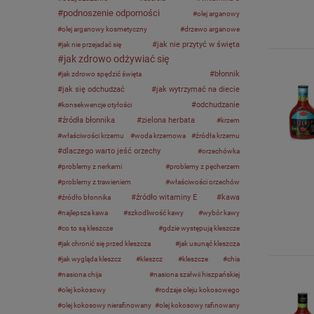
podnoszenie odporności
olej arganowy
olej arganowy kosmetyczny
drzewo arganowe
jak nie przytyć w święta
jak nie przejadać się
jak zdrowo odżywiać się
błonnik
jak zdrowo spędzić święta
jak się odchudzać
jak wytrzymać na diecie
odchudzanie
konsekwencje otyłości
źródła błonnika
zielona herbata
krzem
właściwości krzemu
woda krzemowa
źródła krzemu
dlaczego warto jeść orzechy
orzechówka
problemy z nerkami
problemy z pęcherzem
problemy z trawieniem
właściwości orzechów
źródło witaminy E
kawa
źródło błonnika
najlepsza kawa
szkodliwość kawy
wybór kawy
co to są kleszcze
gdzie występują kleszcze
jak chronić się przed kleszcza
jak usunąć kleszcza
jak wygląda kleszcz
kleszcz
kleszcze
chia
nasiona chija
nasiona szałwii hiszpańskiej
olej kokosowy
rodzaje oleju kokosowego
olej kokosowy nierafinowany
olej kokosowy rafinowany