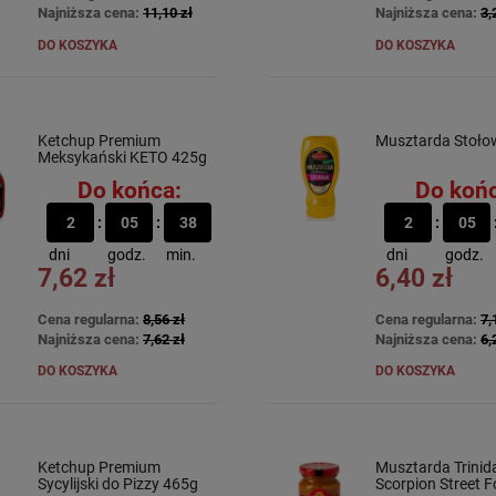
Najniższa cena:
11,10 zł
Najniższa cena:
3,
DO KOSZYKA
DO KOSZYKA
Ketchup Premium
Musztarda Stoło
Meksykański KETO 425g
Do końca:
Do końc
2
05
38
2
05
dni
godz.
min.
dni
godz.
7,62 zł
6,40 zł
Cena regularna:
8,56 zł
Cena regularna:
7,
Najniższa cena:
7,62 zł
Najniższa cena:
6,
DO KOSZYKA
DO KOSZYKA
Ketchup Premium
Musztarda Trinid
Sycylijski do Pizzy 465g
Scorpion Street 