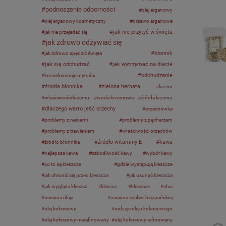
podnoszenie odporności
olej arganowy
olej arganowy kosmetyczny
drzewo arganowe
jak nie przytyć w święta
jak nie przejadać się
jak zdrowo odżywiać się
błonnik
jak zdrowo spędzić święta
jak się odchudzać
jak wytrzymać na diecie
odchudzanie
konsekwencje otyłości
źródła błonnika
zielona herbata
krzem
właściwości krzemu
woda krzemowa
źródła krzemu
dlaczego warto jeść orzechy
orzechówka
problemy z nerkami
problemy z pęcherzem
problemy z trawieniem
właściwości orzechów
źródło witaminy E
kawa
źródło błonnika
najlepsza kawa
szkodliwość kawy
wybór kawy
co to są kleszcze
gdzie występują kleszcze
jak chronić się przed kleszcza
jak usunąć kleszcza
jak wygląda kleszcz
kleszcz
kleszcze
chia
nasiona chija
nasiona szałwii hiszpańskiej
olej kokosowy
rodzaje oleju kokosowego
olej kokosowy nierafinowany
olej kokosowy rafinowany