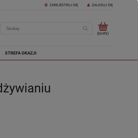
ZAREJESTRUJ SIĘ
ZALOGUJ SIĘ
(pusty)
STREFA OKAZJI
dżywianiu