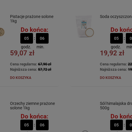
Pistacje prażone solone
Soda oczyszczon
1kg
Do końca:
Do końc
05
06
05
0
godz.
min.
godz.
mi
59,07 zł
19,92 zł
Cena regularna:
67,90 zł
Cena regularna:
22
Najniższa cena:
57,72 zł
Najniższa cena:
19
DO KOSZYKA
DO KOSZYKA
Orzechy ziemne prażone
Sól himalajska d
solone 1kg
500g
Do końca:
Do końc
05
06
05
0