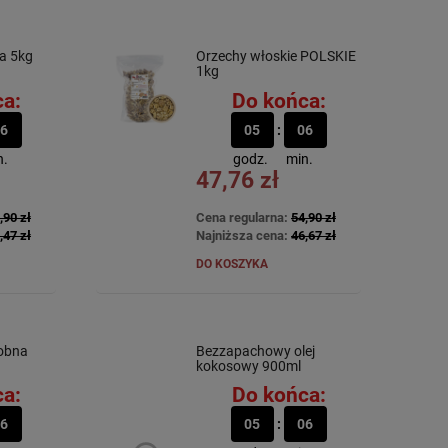
a 5kg
Orzechy włoskie POLSKIE
1kg
a:
Do końca:
6
05
06
n.
godz.
min.
47,76 zł
,90 zł
Cena regularna:
54,90 zł
,47 zł
Najniższa cena:
46,67 zł
DO KOSZYKA
robna
Bezzapachowy olej
kokosowy 900ml
a:
Do końca:
6
05
06