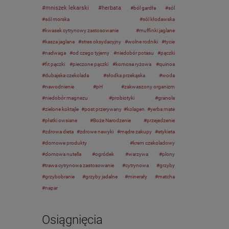
mniszek lekarski
herbata
ból gardła
sól
sól morska
sól kłodawska
kwasek cytrynowy zastosowanie
muffinki jaglane
kasza jaglana
stres oksydacyjny
wolne rodniki
tycie
nadwaga
od czego tyjemy
niedobór potasu
pączki
fit pączki
pieczone pączki
komosa ryżowa
quinoa
dubajska czekolada
słodka przekąska
woda
nawodnienie
pH
zakwaszony organizm
niedobór magnezu
probiotyki
granola
zielone koktajle
post przerywany
kolagen
yerba mate
płatki owsiane
Boże Narodzenie
przejedzenie
zdrowa dieta
zdrowe nawyki
mądre zakupy
etykieta
domowe produkty
krem czekoladowy
domowa nutella
ogródek
warzywa
plony
trawa cytrynowa zastosowanie
cytrynowa
grzyby
grzybobranie
grzyby jadalne
minerały
matcha
napar
Osiągnięcia