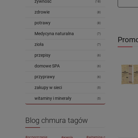
żywność
(18)
zdrowie
(8)
potrawy
(8)
Medycyna naturalna
(7)
Promo
zioła
(7)
przepisy
(6)
domowe SPA
(6)
przyprawy
(6)
zakupy w sieci
(5)
witaminy i minerały
(5)
Blog chmura tagów
oczyszczanie
witamina c
acerola