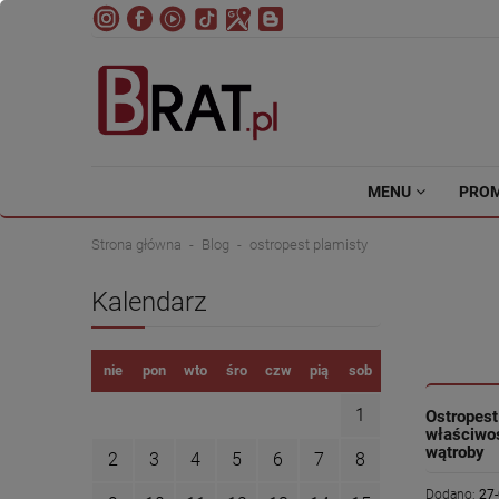
MENU
PRO
Strona główna
Blog
ostropest plamisty
Kalendarz
nie
pon
wto
śro
czw
pią
sob
1
Ostropest
właściwoś
wątroby
2
3
4
5
6
7
8
Dodano:
27