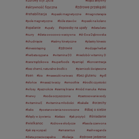
zdrowy styl życia
bądź aktywny
zdrowe przekąski
aktywność fizyczna
rehabilitacja
opaski magnetyczne
magnoterapia
pole magnetyczne
bóle stawów
opaski na kolano
opalanie
sposoby na upały
upały
dieta keto
curry
dieta owocowo-warzywna
dr Ewa Dąbrowska
chudnięcie
taśmy kinetyczne
plastry kinesio
zdrowie
kinesiotaping
rodzaje herbat
herbata sypana
witamina D3
niedobór witaminy D
cera trądzikowa
superfoods
pamięć
koncentracja
bez chemii, naturalne środki c
pierniczki świąteczne
sen
bez glutenu
bio
maseczki na twarz
grill
słońce
masaż twarzy
smoothie
środki czystości
włosy
paznokcie
siemię lniane
miód manuka
stres
nerwy
soda oczyszczona
zastosowanie sody
orzechy
witamina E
witamina młodości
bakalie
dbaj o siebie
keks
postanowienia noworoczne
śniadanie
błędy w żywieniu
żelazo
jak przytyć
wielkanoc
zdrowe słodycze
fasola czerwona
jak się wyspać
amarantus
ashwaganda
zdrowe jedzenie
dieta przeciwzapalna
kolacja