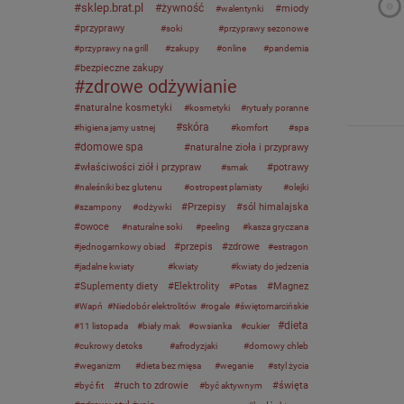
sklep.brat.pl
żywność
miody
walentynki
przyprawy
soki
przyprawy sezonowe
przyprawy na grill
zakupy
online
pandemia
bezpieczne zakupy
zdrowe odżywianie
naturalne kosmetyki
kosmetyki
rytuały poranne
skóra
higiena jamy ustnej
komfort
spa
domowe spa
naturalne zioła i przyprawy
właściwości ziół i przypraw
potrawy
smak
naleśniki bez glutenu
ostropest plamisty
olejki
Przepisy
sól himalajska
szampony
odżywki
owoce
naturalne soki
peeling
kasza gryczana
przepis
zdrowe
jednogarnkowy obiad
estragon
jadalne kwiaty
kwiaty
kwiaty do jedzenia
Suplementy diety
Elektrolity
Magnez
Potas
Wapń
Niedobór elektrolitów
rogale
świętomarcińskie
dieta
11 listopada
biały mak
owsianka
cukier
cukrowy detoks
afrodyzjaki
domowy chleb
weganizm
dieta bez mięsa
weganie
styl życia
ruch to zdrowie
święta
być fit
być aktywnym