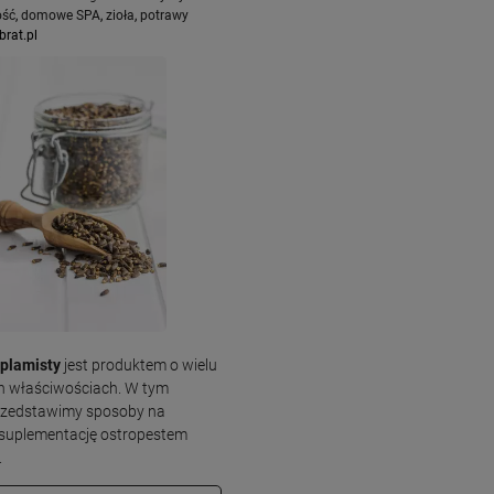
ość
,
domowe SPA
,
zioła
,
potrawy
brat.pl
 plamisty
jest produktem o wielu
ch właściwościach. W tym
przedstawimy sposoby na
 suplementację ostropestem
.