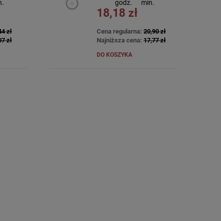
n.
godz.
min.
18,18 zł
44 zł
Cena regularna:
20,90 zł
07 zł
Najniższa cena:
17,77 zł
DO KOSZYKA