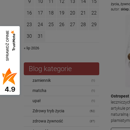
9
10
11
12
13
14
15
życia
,
żywn
autor:
sklep.
16
17
18
19
20
21
22
23
24
25
26
27
28
29
SPRAWDŹ OPINIE
30
31
« lip 2026
Blog kategorie
zamiennik
(1)
4.9
matcha
(1)
Ostropest
upał
(1)
leczniczy
artykule 
Zdrowy tryb życia
(52)
naturalną
plamistym
zdrowa żywność
(37)