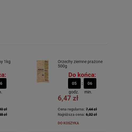
ny 1kg
Orzechy ziemne prażone
500g
a:
Do końca:
6
05
06
n.
godz.
min.
6,47 zł
80 zł
Cena regularna:
7,44 zł
48 zł
Najniższa cena:
6,32 zł
DO KOSZYKA