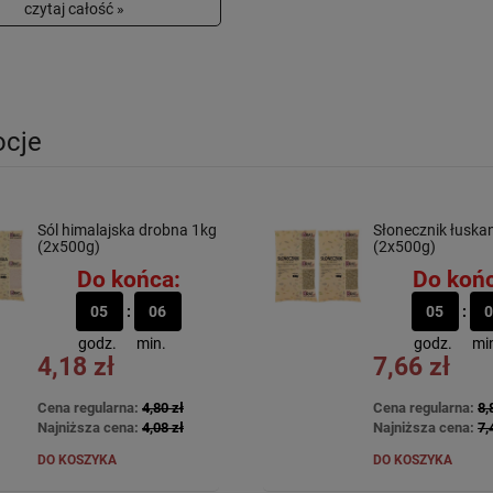
czytaj całość »
cje
Sól himalajska drobna 1kg
Słonecznik łuska
(2x500g)
(2x500g)
Do końca:
Do końc
05
06
05
0
godz.
min.
godz.
mi
4,18 zł
7,66 zł
Cena regularna:
4,80 zł
Cena regularna:
8,
Najniższa cena:
4,08 zł
Najniższa cena:
7,
DO KOSZYKA
DO KOSZYKA