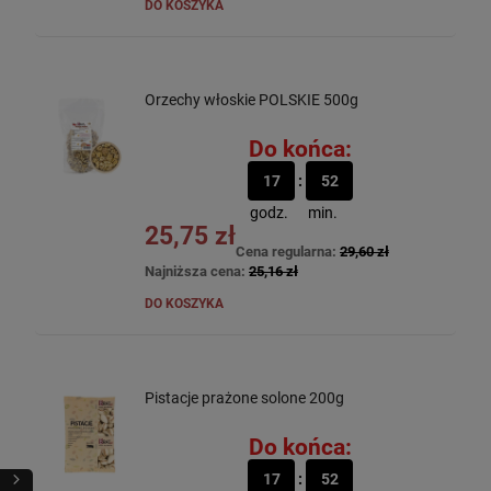
DO KOSZYKA
Orzechy włoskie POLSKIE 500g
Do końca:
17
52
godz.
min.
25,75 zł
Cena regularna:
29,60 zł
Najniższa cena:
25,16 zł
DO KOSZYKA
Pistacje prażone solone 200g
Do końca:
17
52