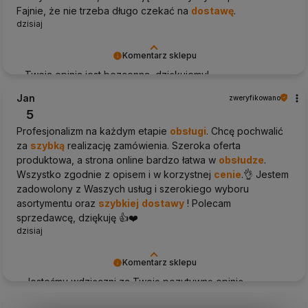
Fajnie, że nie trzeba długo czekać na
dostawę
.
dzisiaj
Komentarz sklepu
Twoja opinia jest bezcenna, dziękujemy!
Jan
zweryfikowano
5
Profesjonalizm na każdym etapie
obsługi
. Chcę pochwalić
za
szybką
realizację zamówienia. Szeroka oferta
produktowa, a strona online bardzo łatwa w
obsłudze
.
Wszystko zgodnie z opisem i w korzystnej
cenie
.👌 Jestem
zadowolony z Waszych usług i szerokiego wyboru
asortymentu oraz
szybkiej
dostawy
! Polecam
sprzedawcę, dziękuję 👍️❤️
dzisiaj
Komentarz sklepu
Jesteśmy wdzięczni za Twoją pozytywną opinię.