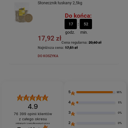
Słonecznik łuskany 2,5kg
Do końca:
17
52
godz.
min.
17,92 zł
Cena regularna:
20,60 zł
Najniższa cena:
17,51 zł
DO KOSZYKA
5
95%
4
5%
4.9
3
0%
76 399
opinii klientów
z całego okresu
2
0%
zebranych i zweryfikowanych przez