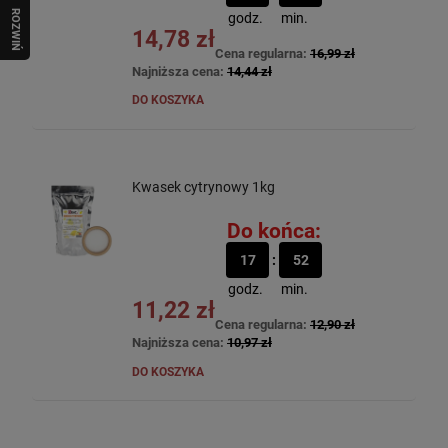
R
O
Z
W
I
Ń
O
B
I
godz.
min.
14,78 zł
Cena regularna:
16,99 zł
Najniższa cena:
14,44 zł
DO KOSZYKA
Kwasek cytrynowy 1kg
Do końca:
17
52
godz.
min.
11,22 zł
Cena regularna:
12,90 zł
Najniższa cena:
10,97 zł
DO KOSZYKA