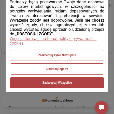
Partnerzy będą przetwarzać Twoje dane osobowe
Alicja Delug...
Opinia z QR/NFC
do celów marketingowych, w szczególności na
potrzeby wyświetlania reklam dopasowanych do
5
Twoich zainteresowań i preferencji w serwisie.
Bardzo sprawny kontakt z
obsługą
. Zamówiony towar dotarł
Wyrażenie zgody jest dobrowolne. Jeśli nie chcesz
ekspresowo
. Jestem pod wrażeniem
jakości
i ilości
wyrazić zgody, chcesz ograniczyć jej zakres lub
produktów.
chcesz wycofać zgodę uprzednio udzieloną przejdź
wczoraj
do „
DOSTOSUJ ZGODY
”.
Więcej informacji na temat polityki prywatności i
cookies.
Komentarz sklepu
Dziękujemy za docenienie naszej pracy.
Zaakceptuj Tylko Niezbędne
Dorota
zweryfikowano
5
Dostosuj Zgody
Obsługa
klienta pierwsza klasa. Ekspresowa
dostawa
–
Świetnie! Znam ich produkty i mam pewność że są bardzo
Zaakceptuj Wszystkie
dobrej
jakości
. Sklep godny zaufania.
wczoraj
Komentarz sklepu
Dziękujemy za motywację do dalszego działania.