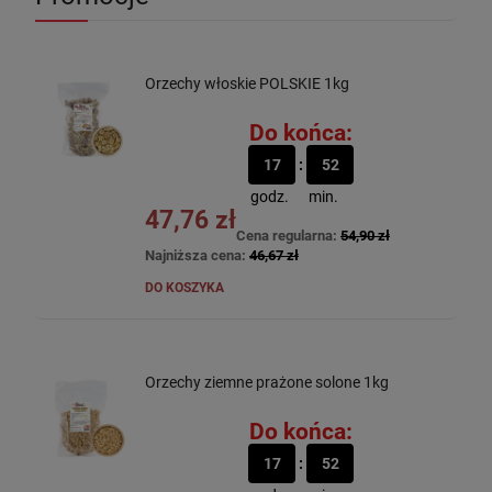
Orzechy włoskie POLSKIE 1kg
Do końca:
17
52
godz.
min.
47,76 zł
Cena regularna:
54,90 zł
Najniższa cena:
46,67 zł
DO KOSZYKA
Orzechy ziemne prażone solone 1kg
Do końca:
17
52