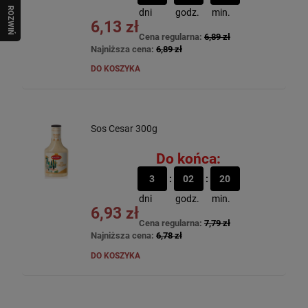
R
O
Z
W
I
Ń
O
B
I
dni
godz.
min.
6,13 zł
Cena regularna:
6,89 zł
Najniższa cena:
6,89 zł
DO KOSZYKA
Sos Cesar 300g
Do końca:
3
02
20
dni
godz.
min.
6,93 zł
Cena regularna:
7,79 zł
Najniższa cena:
6,78 zł
DO KOSZYKA