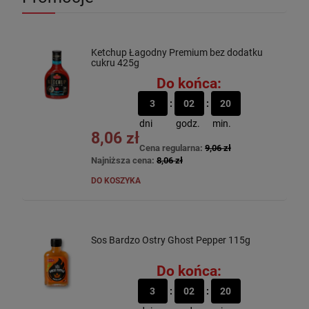
Ketchup Łagodny Premium bez dodatku
cukru 425g
Do końca:
3
02
20
dni
godz.
min.
8,06 zł
Cena regularna:
9,06 zł
Najniższa cena:
8,06 zł
DO KOSZYKA
Sos Bardzo Ostry Ghost Pepper 115g
Do końca:
3
02
20