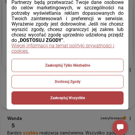
podgląd
Partnerzy będą przetwarzać Twoje dane osobowe
do celów marketingowych, w szczególności na
potrzeby wyświetlania reklam dopasowanych do
Twoich zainteresowań i preferencji w serwisie.
Wyrażenie zgody jest dobrowolne. Jeśli nie chcesz
wyrazić zgody, chcesz ograniczyć jej zakres lub
chcesz wycofać zgodę uprzednio udzieloną przejdź
do „
DOSTOSUJ ZGODY
”.
Więcej informacji na temat polityki prywatności i
cookies.
Zaakceptuj Tylko Niezbędne
Antoni
zweryfikowano
5
Dostosuj Zgody
Bardzo dobra
jakość
, wszystkie nasiona były całe. Solidne,
szczelne opakowanie.
Smak
jest naprawdę świetny, idealny
do przekąski.
Zaakceptuj Wszystkie
dzisiaj
Wanda
zweryfikowano
5
Bardzo
szybka
realizacja zamówienia. Wszystko zgodne z