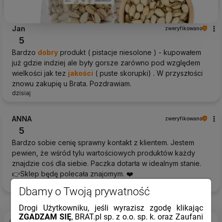
Jan
zweryfikowano
5
Bardzo
dobry
produkt ( pistacje niesolone ) - kupowałem
już gdzie indziej ale były gorsze zarówno pod względem
wielkości jak tez
jakości
( puste skorupki) . W przyszłości
znowu zakupię u Brata. Pozdrawiam.
dzisiaj
ANNA
zweryfikowano
5
Bardzo sobie cenię sprawny kontakt z klientem. Jestem
pewien, że wśród tylu wartościowych produktów każdy
znajdzie coś dla siebie. Paczka dotarła w idealnym stanie.
👉Sklep będę polecała znajomym. ❤️
dzisiaj
Dbamy o Twoją prywatność
Drogi Użytkowniku, jeśli wyrazisz zgodę klikając
ZGADZAM SIĘ
, BRAT.pl sp. z o.o. sp. k. oraz Zaufani