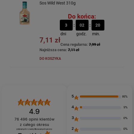
Sos Wild West 310g
Do końca:
3
02
20
dni
godz.
min.
7,11 zł
Cena regularna:
7,99 zł
Najniższa cena:
7,11 zł
DO KOSZYKA
5
95%
4
5%
4.9
3
0%
76 496
opinii klientów
z całego okresu
2
0%
zebranych i zweryfikowanych przez