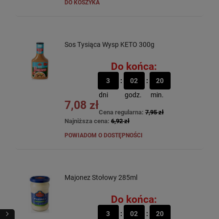
DO KOSZYKA
Sos Tysiąca Wysp KETO 300g
Do końca:
3
02
20
dni
godz.
min.
7,08 zł
Cena regularna:
7,95 zł
Najniższa cena:
6,92 zł
POWIADOM O DOSTĘPNOŚCI
Majonez Stołowy 285ml
Do końca:
3
02
20