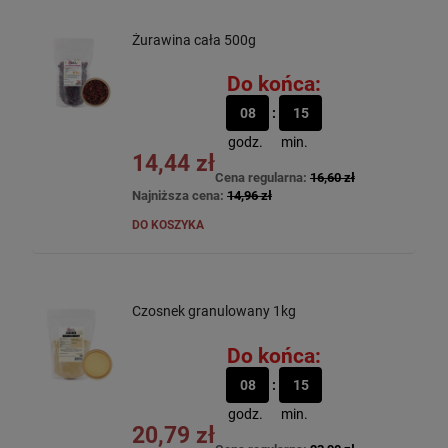
Żurawina cała 500g
Do końca:
08
15
godz.
min.
14,44 zł
Cena regularna:
16,60 zł
Najniższa cena:
14,96 zł
DO KOSZYKA
Czosnek granulowany 1kg
Do końca:
08
15
godz.
min.
20,79 zł