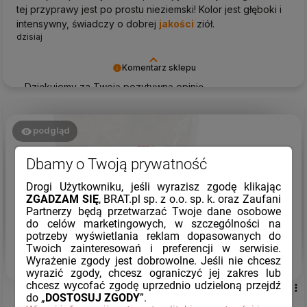
tej przyprawy jest po prostu nieziemski! Kolor jest głęboki i
intensywny, świadczy o dobrej
jakości
ziół.
dzisiaj
Komentarz sklepu
Dziękujemy za Twoją pozytywną opinię.
podgląd
Dbamy o Twoją prywatność
Drogi Użytkowniku, jeśli wyrazisz zgodę klikając
ZGADZAM SIĘ
, BRAT.pl sp. z o.o. sp. k. oraz Zaufani
Partnerzy będą przetwarzać Twoje dane osobowe
do celów marketingowych, w szczególności na
potrzeby wyświetlania reklam dopasowanych do
Twoich zainteresowań i preferencji w serwisie.
Wyrażenie zgody jest dobrowolne. Jeśli nie chcesz
wyrazić zgody, chcesz ograniczyć jej zakres lub
chcesz wycofać zgodę uprzednio udzieloną przejdź
Beata
zweryfikowano
do „
DOSTOSUJ ZGODY
”.
5