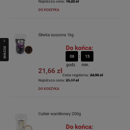
Najniższa cena:
15,22 zł
DO KOSZYKA
Śliwka suszona 1kg
Do końca:
R
O
Z
W
I
Ń
O
B
I
08
15
godz.
min.
21,66 zł
Cena regularna:
24,90 zł
Najniższa cena:
21,17 zł
DO KOSZYKA
Cukier wanilinowy 200g
Do końca: