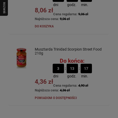
R
O
Z
W
I
Ń
O
B
I
dni
godz.
min.
8,06 zł
Cena regularna:
9,06 zł
Najniższa cena:
9,06 zł
DO KOSZYKA
Musztarda Trinidad Scorpion Street Food
210g
Do końca:
3
13
17
dni
godz.
min.
4,36 zł
Cena regularna:
4,90 zł
Najniższa cena:
4,36 zł
POWIADOM O DOSTĘPNOŚCI