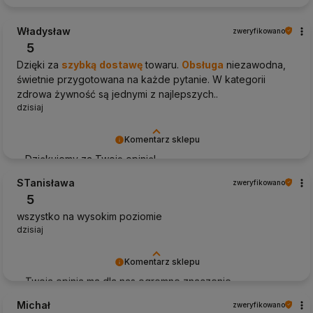
Władysław
zweryfikowano
5
Dzięki za
szybką
dostawę
towaru.
Obsługa
niezawodna,
świetnie przygotowana na każde pytanie. W kategorii
zdrowa żywność są jednymi z najlepszych..
dzisiaj
Komentarz sklepu
Dziękujemy za Twoją opinię!
STanisława
zweryfikowano
5
wszystko na wysokim poziomie
dzisiaj
Komentarz sklepu
Twoja opinia ma dla nas ogromne znaczenie -
dziękujemy!
Michał
zweryfikowano