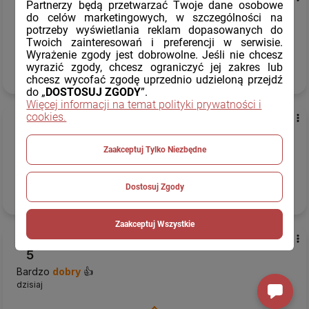
Partnerzy będą przetwarzać Twoje dane osobowe
5
do celów marketingowych, w szczególności na
potrzeby wyświetlania reklam dopasowanych do
Wszystko sprawnie jak zawsze
Twoich zainteresowań i preferencji w serwisie.
dzisiaj
Wyrażenie zgody jest dobrowolne. Jeśli nie chcesz
wyrazić zgody, chcesz ograniczyć jej zakres lub
Komentarz sklepu
chcesz wycofać zgodę uprzednio udzieloną przejdź
do „
DOSTOSUJ ZGODY
”.
Jesteśmy wdzięczni za pozytywne słowa.
Więcej informacji na temat polityki prywatności i
cookies.
Elżbieta
zweryfikowano
5
Polecam
Zaakceptuj Tylko Niezbędne
dzisiaj
Dostosuj Zgody
Komentarz sklepu
Twoja opinia to dla nas ogromna motywacja, dziękujemy.
Zaakceptuj Wszystkie
Wojciech
zweryfikowano
5
Bardzo
dobry
👍️
dzisiaj