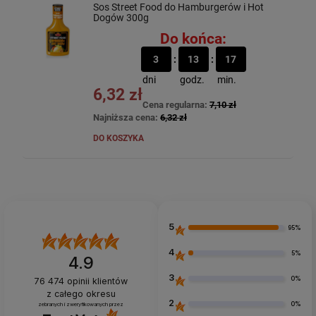
Sos Street Food do Hamburgerów i Hot
Dogów 300g
Do końca:
3
13
17
dni
godz.
min.
6,32 zł
Cena regularna:
7,10 zł
Najniższa cena:
6,32 zł
DO KOSZYKA
5
95%
4
5%
4.9
3
0%
76 474
opinii klientów
z całego okresu
2
0%
zebranych i zweryfikowanych przez