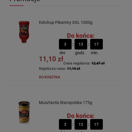
Ketchup Pikantny XXL 1000g
Do końca:
3
13
17
dni
godz.
min.
11,10 zł
Cena regularna:
12,47 zł
Najniższa cena:
11,10 zł
DO KOSZYKA
Musztarda Staropolska 175g
Do końca:
3
13
17