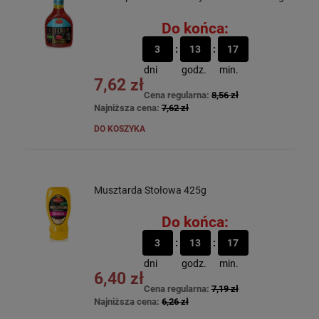
Do końca:
3
13
17
dni
godz.
min.
7,62 zł
Cena regularna:
8,56 zł
Najniższa cena:
7,62 zł
DO KOSZYKA
Musztarda Stołowa 425g
Do końca:
3
13
17
dni
godz.
min.
6,40 zł
Cena regularna:
7,19 zł
Najniższa cena:
6,26 zł