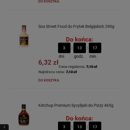
DO KOSZYKA
Sos Street Food do Frytek Belgijskich 290g
Do końca:
3
13
17
dni
godz.
min.
6,32 zł
Cena regularna:
7,10 zł
Najniższa cena:
7,10 zł
DO KOSZYKA
Ketchup Premium Sycylijski do Pizzy 465g
Do końca:
3
13
17