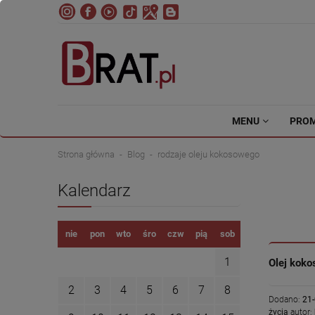
MENU
PRO
Strona główna
Blog
rodzaje oleju kokosowego
Kalendarz
nie
pon
wto
śro
czw
pią
sob
1
Olej kok
2
3
4
5
6
7
8
Dodano:
21
życia
autor: