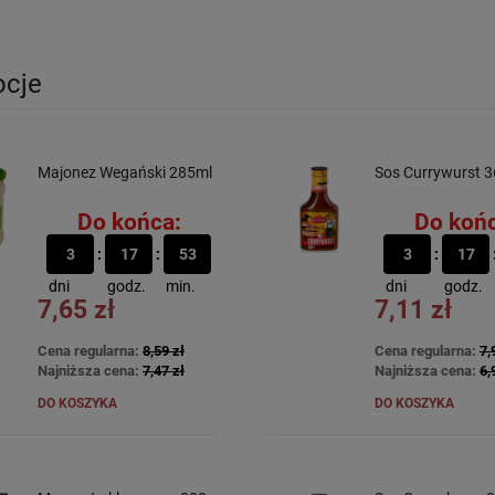
cje
Majonez Wegański 285ml
Sos Currywurst 
Do końca:
Do końc
3
17
53
3
17
dni
godz.
min.
dni
godz.
7,65 zł
7,11 zł
Cena regularna:
8,59 zł
Cena regularna:
7,
Najniższa cena:
7,47 zł
Najniższa cena:
6,
DO KOSZYKA
DO KOSZYKA