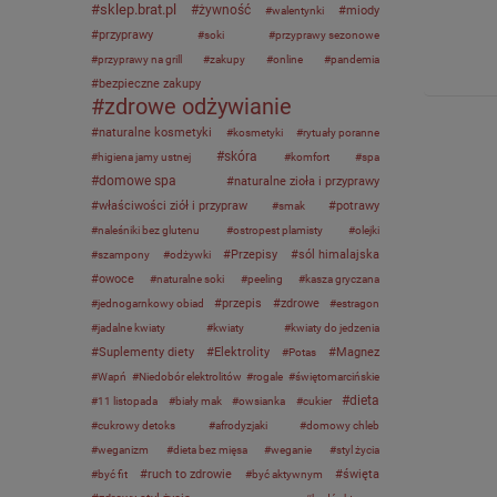
sklep.brat.pl
żywność
miody
walentynki
przyprawy
soki
przyprawy sezonowe
przyprawy na grill
zakupy
online
pandemia
bezpieczne zakupy
zdrowe odżywianie
naturalne kosmetyki
kosmetyki
rytuały poranne
skóra
higiena jamy ustnej
komfort
spa
domowe spa
naturalne zioła i przyprawy
właściwości ziół i przypraw
potrawy
smak
naleśniki bez glutenu
ostropest plamisty
olejki
Przepisy
sól himalajska
szampony
odżywki
owoce
naturalne soki
peeling
kasza gryczana
przepis
zdrowe
jednogarnkowy obiad
estragon
jadalne kwiaty
kwiaty
kwiaty do jedzenia
Suplementy diety
Elektrolity
Magnez
Potas
Wapń
Niedobór elektrolitów
rogale
świętomarcińskie
dieta
11 listopada
biały mak
owsianka
cukier
cukrowy detoks
afrodyzjaki
domowy chleb
weganizm
dieta bez mięsa
weganie
styl życia
ruch to zdrowie
święta
być fit
być aktywnym