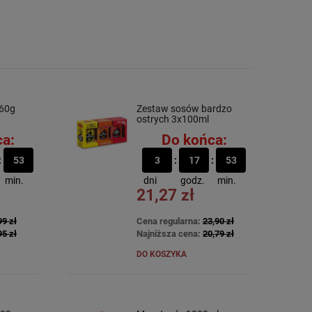
360g
Zestaw sosów bardzo
ostrych 3x100ml
a:
Do końca:
53
3
17
53
min.
dni
godz.
min.
21,27 zł
99 zł
Cena regularna:
23,90 zł
95 zł
Najniższa cena:
20,79 zł
DO KOSZYKA