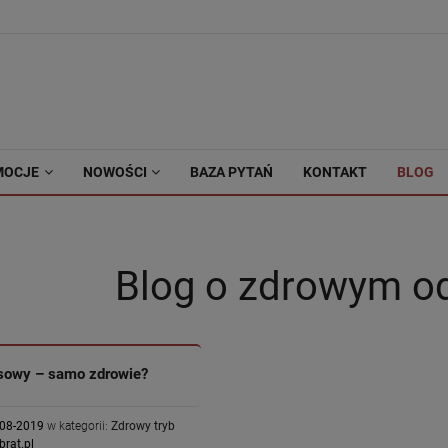
MOCJE
NOWOŚCI
BAZA PYTAŃ
KONTAKT
BLOG
Blog o zdrowym o
osowy – samo zdrowie?
-08-2019
w kategorii:
Zdrowy tryb
brat.pl