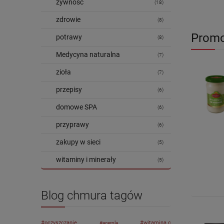
żywność
(18)
zdrowie
(8)
Promo
potrawy
(8)
Medycyna naturalna
(7)
zioła
(7)
przepisy
(6)
domowe SPA
(6)
przyprawy
(6)
zakupy w sieci
(5)
witaminy i minerały
(5)
Blog chmura tagów
oczyszczanie
witamina c
acerola