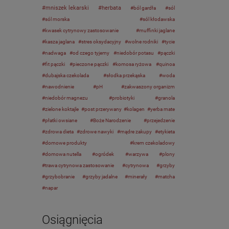
mniszek lekarski
herbata
ból gardła
sól
sól morska
sól kłodawska
kwasek cytrynowy zastosowanie
muffinki jaglane
kasza jaglana
stres oksydacyjny
wolne rodniki
tycie
nadwaga
od czego tyjemy
niedobór potasu
pączki
fit pączki
pieczone pączki
komosa ryżowa
quinoa
dubajska czekolada
słodka przekąska
woda
nawodnienie
pH
zakwaszony organizm
niedobór magnezu
probiotyki
granola
zielone koktajle
post przerywany
kolagen
yerba mate
płatki owsiane
Boże Narodzenie
przejedzenie
zdrowa dieta
zdrowe nawyki
mądre zakupy
etykieta
domowe produkty
krem czekoladowy
domowa nutella
ogródek
warzywa
plony
trawa cytrynowa zastosowanie
cytrynowa
grzyby
grzybobranie
grzyby jadalne
minerały
matcha
napar
Osiągnięcia