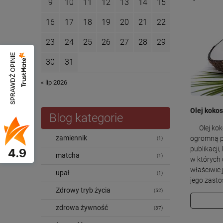
9
10
11
12
13
14
15
16
17
18
19
20
21
22
23
24
25
26
27
28
29
SPRAWDŹ OPINIE
30
31
« lip 2026
Olej koko
Blog kategorie
Olej koko
zamiennik
ogromną po
(1)
publikacji,
4.9
matcha
(1)
w których 
właściwie 
upał
(1)
jego zast
Zdrowy tryb życia
(52)
zdrowa żywność
(37)