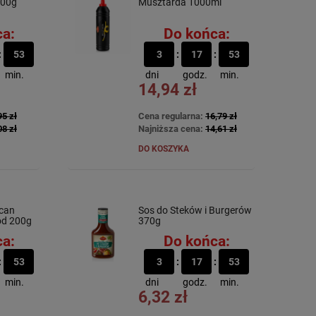
300g
Musztarda 1000ml
a:
Do końca:
53
3
17
53
min.
dni
godz.
min.
14,94 zł
95 zł
Cena regularna:
16,79 zł
08 zł
Najniższa cena:
14,61 zł
DO KOSZYKA
can
Sos do Steków i Burgerów
ood 200g
370g
a:
Do końca:
53
3
17
53
min.
dni
godz.
min.
6,32 zł