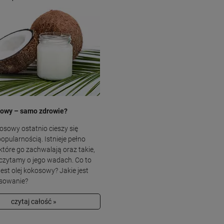
sowy – samo zdrowie?
sowy ostatnio cieszy się
pularnością. Istnieje pełno
 które go zachwalają oraz takie,
czytamy o jego wadach. Co to
jest olej kokosowy? Jakie jest
osowanie?
czytaj całość »