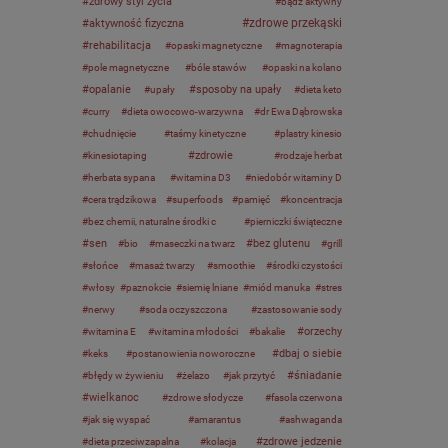
zdrowy styl życia
bądź aktywny
zdrowe przekąski
aktywność fizyczna
rehabilitacja
opaski magnetyczne
magnoterapia
pole magnetyczne
bóle stawów
opaski na kolano
opalanie
sposoby na upały
upały
dieta keto
curry
dieta owocowo-warzywna
dr Ewa Dąbrowska
chudnięcie
taśmy kinetyczne
plastry kinesio
zdrowie
kinesiotaping
rodzaje herbat
herbata sypana
witamina D3
niedobór witaminy D
cera trądzikowa
superfoods
pamięć
koncentracja
bez chemii, naturalne środki c
pierniczki świąteczne
sen
bez glutenu
bio
maseczki na twarz
grill
słońce
masaż twarzy
smoothie
środki czystości
włosy
paznokcie
siemię lniane
miód manuka
stres
nerwy
soda oczyszczona
zastosowanie sody
orzechy
witamina E
witamina młodości
bakalie
dbaj o siebie
keks
postanowienia noworoczne
śniadanie
błędy w żywieniu
żelazo
jak przytyć
wielkanoc
zdrowe słodycze
fasola czerwona
jak się wyspać
amarantus
ashwaganda
zdrowe jedzenie
dieta przeciwzapalna
kolacja