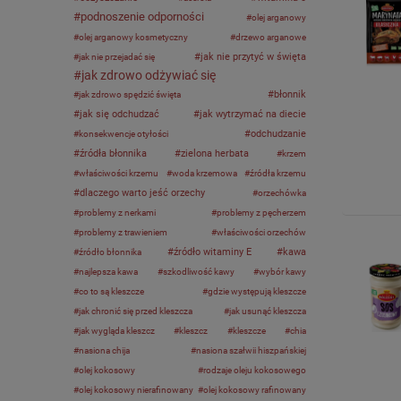
podnoszenie odporności
olej arganowy
olej arganowy kosmetyczny
drzewo arganowe
jak nie przytyć w święta
jak nie przejadać się
jak zdrowo odżywiać się
błonnik
jak zdrowo spędzić święta
jak się odchudzać
jak wytrzymać na diecie
odchudzanie
konsekwencje otyłości
źródła błonnika
zielona herbata
krzem
właściwości krzemu
woda krzemowa
źródła krzemu
dlaczego warto jeść orzechy
orzechówka
problemy z nerkami
problemy z pęcherzem
problemy z trawieniem
właściwości orzechów
źródło witaminy E
kawa
źródło błonnika
najlepsza kawa
szkodliwość kawy
wybór kawy
co to są kleszcze
gdzie występują kleszcze
jak chronić się przed kleszcza
jak usunąć kleszcza
jak wygląda kleszcz
kleszcz
kleszcze
chia
nasiona chija
nasiona szałwii hiszpańskiej
olej kokosowy
rodzaje oleju kokosowego
olej kokosowy nierafinowany
olej kokosowy rafinowany