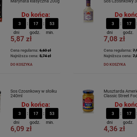
Marynata klasyczna 200g
Sos Czosnkowy 
Do końca:
Do końc
3
17
53
3
17
dni
godz.
min.
dni
godz.
5,87 zł
7,08 zł
Cena regularna:
6,60 zł
Cena regularna:
7,
Najniższa cena:
5,74 zł
Najniższa cena:
7,
DO KOSZYKA
DO KOSZYKA
Sos Czosnkowy w słoiku
Musztarda Ameri
240ml
Classic Street F
Do końca:
Do końc
3
17
53
3
17
dni
godz.
min.
dni
godz.
6,09 zł
4,36 zł