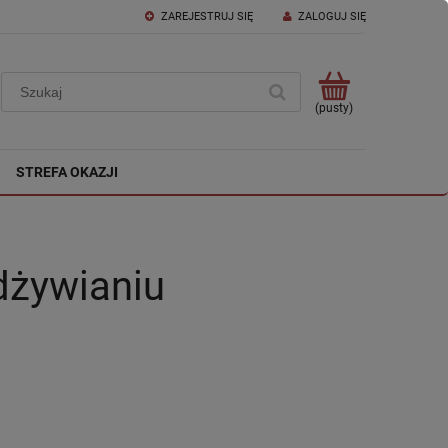
ZAREJESTRUJ SIĘ
ZALOGUJ SIĘ
(pusty)
STREFA OKAZJI
dżywianiu