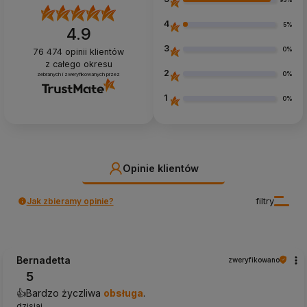
95%
4
5%
4.9
3
0%
76 474
opinii klientów
z całego okresu
2
0%
zebranych i zweryfikowanych przez
1
0%
Opinie klientów
Jak zbieramy opinie?
filtry
Bernadetta
zweryfikowano
5
👍️Bardzo życzliwa
obsługa
.
dzisiaj