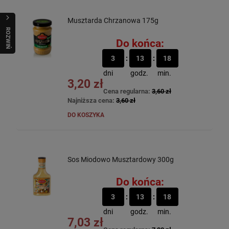
Musztarda Chrzanowa 175g
R
O
Z
W
I
Ń
O
B
I
Do końca:
3
13
18
dni
godz.
min.
3,20 zł
Cena regularna:
3,60 zł
Najniższa cena:
3,60 zł
DO KOSZYKA
Sos Miodowo Musztardowy 300g
Do końca:
3
13
18
dni
godz.
min.
7,03 zł