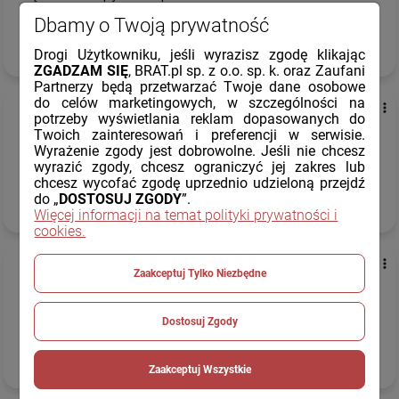
dzisiaj
Dbamy o Twoją prywatność
Komentarz sklepu
Drogi Użytkowniku, jeśli wyrazisz zgodę klikając
ZGADZAM SIĘ
, BRAT.pl sp. z o.o. sp. k. oraz Zaufani
Twoja opinia jest bezcenna, dziękujemy!
Partnerzy będą przetwarzać Twoje dane osobowe
do celów marketingowych, w szczególności na
Marcin
zweryfikowano
potrzeby wyświetlania reklam dopasowanych do
5
Twoich zainteresowań i preferencji w serwisie.
Wszystko sprawnie jak zawsze
Wyrażenie zgody jest dobrowolne. Jeśli nie chcesz
wyrazić zgody, chcesz ograniczyć jej zakres lub
dzisiaj
chcesz wycofać zgodę uprzednio udzieloną przejdź
do „
DOSTOSUJ ZGODY
”.
Komentarz sklepu
Więcej informacji na temat polityki prywatności i
cookies.
Jesteśmy wdzięczni za pozytywne słowa.
Elżbieta
zweryfikowano
Zaakceptuj Tylko Niezbędne
5
Polecam
Dostosuj Zgody
dzisiaj
Komentarz sklepu
Zaakceptuj Wszystkie
Twoja opinia to dla nas ogromna motywacja, dziękujemy.