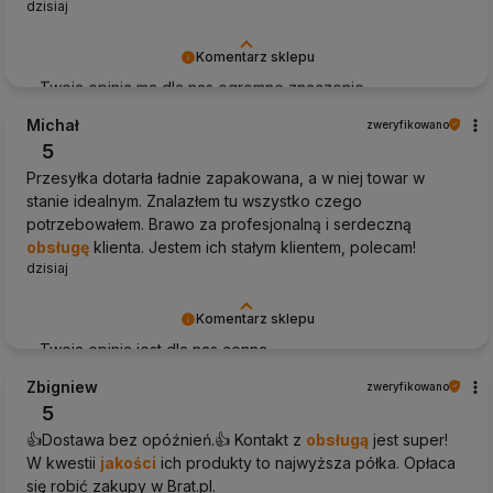
dzisiaj
Komentarz sklepu
Twoja opinia ma dla nas ogromne znaczenie -
dziękujemy!
Michał
zweryfikowano
5
Przesyłka dotarła ładnie zapakowana, a w niej towar w
stanie idealnym. Znalazłem tu wszystko czego
potrzebowałem. Brawo za profesjonalną i serdeczną
obsługę
klienta. Jestem ich stałym klientem, polecam!
dzisiaj
Komentarz sklepu
Twoja opinia jest dla nas cenna.
Zbigniew
zweryfikowano
5
👍️Dostawa bez opóźnień.👍 Kontakt z
obsługą
jest super!
W kwestii
jakości
ich produkty to najwyższa półka. Opłaca
się robić zakupy w Brat.pl.