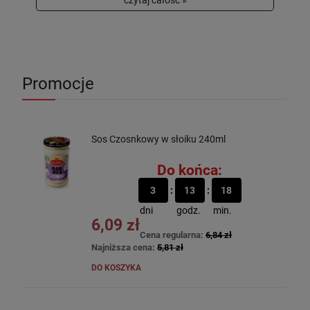
czytaj całość »
Promocje
Sos Czosnkowy w słoiku 240ml
Do końca:
3
13
18
dni
godz.
min.
6,09 zł
Cena regularna:
6,84 zł
Najniższa cena:
5,81 zł
DO KOSZYKA