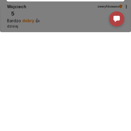
Wojciech
zweryfikowano
5
Bardzo
dobry
👍️
dzisiaj
Komentarz sklepu
Dziękujemy za pozytywne słowa.
Urszula
zweryfikowano
5
Przesyłka dostarczona terminowo.
dzisiaj
Komentarz sklepu
Cieszymy się, że mogliśmy spełnić Twoje oczekiwania.
Dorota
zweryfikowano
5
Olej z czarnuszki Olvita - bardzo dora
jakość
. Bardzo
szybka
realizacja zamówienia. Opakowanie i towar w