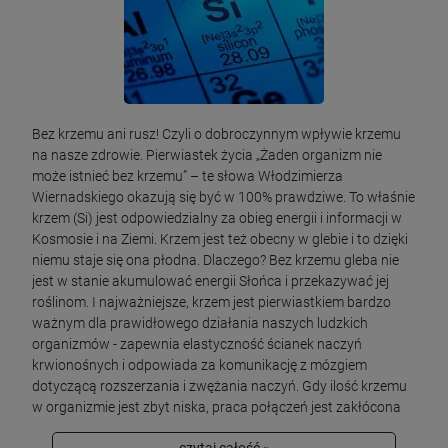
Bez krzemu ani rusz! Czyli o dobroczynnym wpływie krzemu
na nasze zdrowie. Pierwiastek życia „Żaden organizm nie
może istnieć bez krzemu” – te słowa Włodzimierza
Wiernadskiego okazują się być w 100% prawdziwe. To właśnie
krzem (Si) jest odpowiedzialny za obieg energii i informacji w
Kosmosie i na Ziemi. Krzem jest też obecny w glebie i to dzięki
niemu staje się ona płodna. Dlaczego? Bez krzemu gleba nie
jest w stanie akumulować energii Słońca i przekazywać jej
roślinom. I najważniejsze, krzem jest pierwiastkiem bardzo
ważnym dla prawidłowego działania naszych ludzkich
organizmów - zapewnia elastyczność ścianek naczyń
krwionośnych i odpowiada za komunikację z mózgiem
dotyczącą rozszerzania i zwężania naczyń. Gdy ilość krzemu
w organizmie jest zbyt niska, praca połączeń jest zakłócona