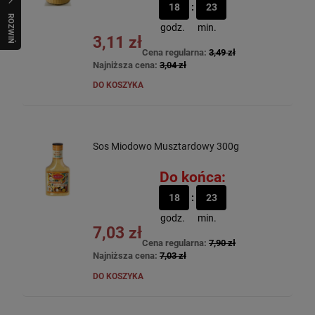
18
23
R
O
Z
W
I
Ń
O
B
I
godz.
min.
3,11 zł
Cena regularna:
3,49 zł
Najniższa cena:
3,04 zł
DO KOSZYKA
Sos Miodowo Musztardowy 300g
Do końca:
18
23
godz.
min.
7,03 zł
Cena regularna:
7,90 zł
Najniższa cena:
7,03 zł
DO KOSZYKA