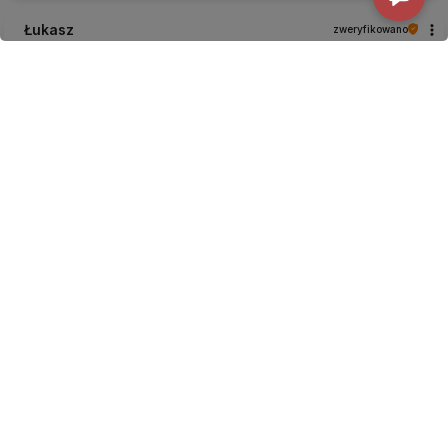
Łukasz
zweryfikowano
5
Dostawę
oceniam na piątkę z plusem. Paczka spakowana
starannie żeby wszystko dotarło w całości👍️Na czas.
Produkty, które można tu dostać są bardzo dobrej
jakości
.
wczoraj
Komentarz sklepu
Dziękujemy za pozytywny komentarz- to dla nas duża
motywacja!
podgląd