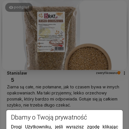
podgląd
Stanisĺaw
zweryfikowano
5
Ziarna są całe, nie połamane, jak to czasem bywa w innych
opakowaniach. Ma taki przyjemny, lekko orzechowy
posmak, który bardzo mi odpowiada. Gotuje się ją całkiem
szybko, nie trzeba długo czekać.
wczoraj
Dbamy o Twoją prywatność
Komentarz sklepu
Drogi Użytkowniku, jeśli wyrazisz zgodę klikając