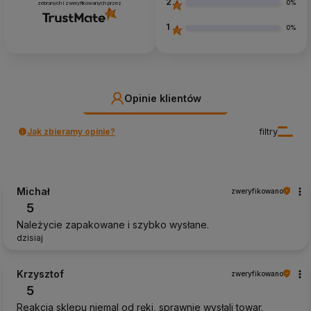
2
0%
zebranych i zweryfikowanych przez
1
0%
Opinie klientów
Jak zbieramy opinie?
filtry
Michał
zweryfikowano
5
Należycie zapakowane i szybko wysłane.
dzisiaj
Krzysztof
zweryfikowano
5
Reakcja sklepu niemal od ręki, sprawnie wysłali towar.