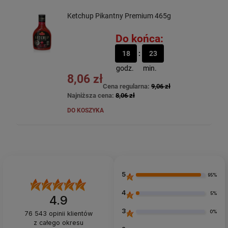
Ketchup Pikantny Premium 465g
Do końca:
18
23
godz.
min.
8,06 zł
Cena regularna:
9,06 zł
Najniższa cena:
8,06 zł
DO KOSZYKA
5
95%
4
5%
4.9
3
0%
76 543
opinii klientów
z całego okresu