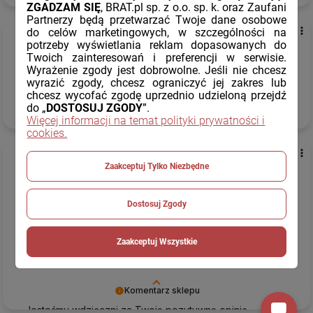
Dziękujemy za Twoją pozytywną opinię.
ZGADZAM SIĘ
, BRAT.pl sp. z o.o. sp. k. oraz Zaufani
Partnerzy będą przetwarzać Twoje dane osobowe
Ewa
zweryfikowano
do celów marketingowych, w szczególności na
potrzeby wyświetlania reklam dopasowanych do
5
Twoich zainteresowań i preferencji w serwisie.
Szybko i sprawnie.
Wyrażenie zgody jest dobrowolne. Jeśli nie chcesz
wczoraj
wyrazić zgody, chcesz ograniczyć jej zakres lub
chcesz wycofać zgodę uprzednio udzieloną przejdź
do „
DOSTOSUJ ZGODY
”.
Komentarz sklepu
Więcej informacji na temat polityki prywatności i
Twoja opinia jest dla nas cenna.
cookies.
Barbara
zweryfikowano
Zaakceptuj Tylko Niezbędne
5
Jako klientka czuję się w pełni zaopiekowana. Cenowo i
jakościowo korzystniej niż u konkurencji. Tak
szybkiej
Dostosuj Zgody
dostawy
się nie spodziewałam. Oby tak dalej!
Rekomenduje ten sklep, produkty są zawsze zgodne z
Zaakceptuj Wszystkie
opisem.🙂
wczoraj
Komentarz sklepu
Jesteśmy wdzięczni za Twoją pozytywną opinię.