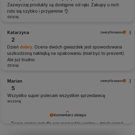
Zazwyczaj produkty są dostępne od ręki. Zakupy u nich
robi się szybko i przyjemnie 👌.
dzisiaj
Katarzyna
zweryfikowano
2
Dzień
dobry
. Ocena dwóch gwiazdek jest spowodowana
uszkodzoną naklejką na opakowaniu (miał być to prezent).
Ale już trudno.
dzisiaj
Marian
zweryfikowano
5
Wszystko super polecam wszystkim sprzedawcę
wczoraj
Komentarz sklepu
Twoja opinia jest dla nas niezwykle ważna - dziękujemy!