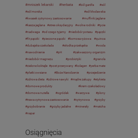
mniszek lekarski
herbata
ból gardła
sól
sól morska
sól kłodawska
kwasek cytrynowy zastosowanie
muffinki jaglane
kasza jaglana
stres oksydacyjny
wolne rodniki
tycie
nadwaga
od czego tyjemy
niedobór potasu
pączki
fit pączki
pieczone pączki
komosa ryżowa
quinoa
dubajska czekolada
słodka przekąska
woda
nawodnienie
pH
zakwaszony organizm
niedobór magnezu
probiotyki
granola
zielone koktajle
post przerywany
kolagen
yerba mate
płatki owsiane
Boże Narodzenie
przejedzenie
zdrowa dieta
zdrowe nawyki
mądre zakupy
etykieta
domowe produkty
krem czekoladowy
domowa nutella
ogródek
warzywa
plony
trawa cytrynowa zastosowanie
cytrynowa
grzyby
grzybobranie
grzyby jadalne
minerały
matcha
napar
Osiągnięcia