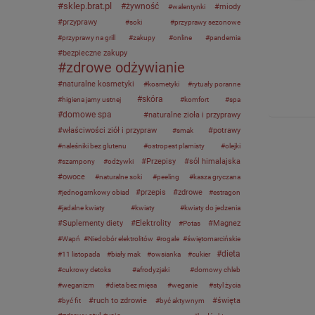
sklep.brat.pl
żywność
miody
walentynki
przyprawy
soki
przyprawy sezonowe
przyprawy na grill
zakupy
online
pandemia
bezpieczne zakupy
zdrowe odżywianie
naturalne kosmetyki
kosmetyki
rytuały poranne
skóra
higiena jamy ustnej
komfort
spa
domowe spa
naturalne zioła i przyprawy
właściwości ziół i przypraw
potrawy
smak
naleśniki bez glutenu
ostropest plamisty
olejki
Przepisy
sól himalajska
szampony
odżywki
owoce
naturalne soki
peeling
kasza gryczana
przepis
zdrowe
jednogarnkowy obiad
estragon
jadalne kwiaty
kwiaty
kwiaty do jedzenia
Suplementy diety
Elektrolity
Magnez
Potas
Wapń
Niedobór elektrolitów
rogale
świętomarcińskie
dieta
11 listopada
biały mak
owsianka
cukier
cukrowy detoks
afrodyzjaki
domowy chleb
weganizm
dieta bez mięsa
weganie
styl życia
ruch to zdrowie
święta
być fit
być aktywnym