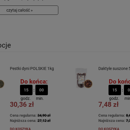
czytaj całość »
cje
Pestki dyni POLSKIE 1kg
Daktyle suszone 
Do końca:
Do końc
15
00
15
0
godz.
min.
godz.
mi
30,36 zł
7,48 zł
Cena regularna:
34,90 zł
Cena regularna:
8,
Najniższa cena:
27,12 zł
Najniższa cena:
7,
DO KOSZYKA
DO KOSZYKA