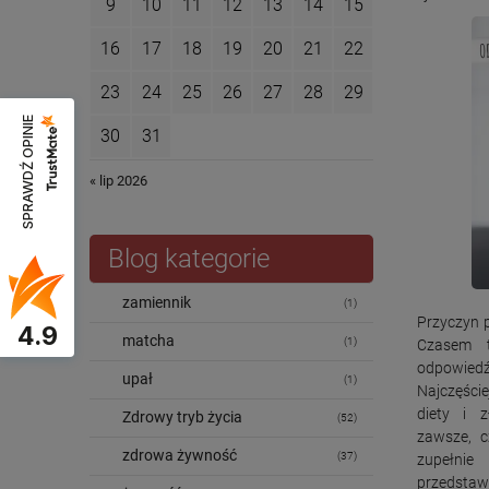
9
10
11
12
13
14
15
16
17
18
19
20
21
22
23
24
25
26
27
28
29
SPRAWDŹ OPINIE
30
31
« lip 2026
Blog kategorie
zamiennik
(1)
Przyczyn p
4.9
matcha
(1)
Czasem t
odpowie
upał
(1)
Najczęście
diety i 
Zdrowy tryb życia
(52)
zawsze, 
zdrowa żywność
(37)
zupełnie
przedstaw