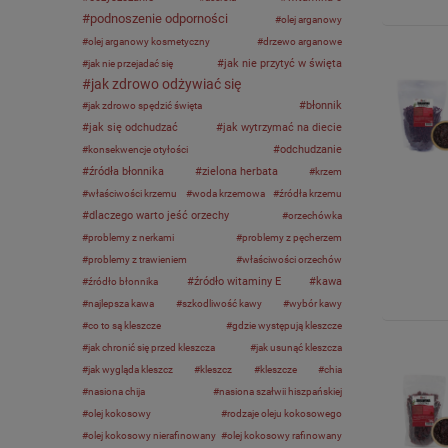
podnoszenie odporności
olej arganowy
olej arganowy kosmetyczny
drzewo arganowe
jak nie przytyć w święta
jak nie przejadać się
jak zdrowo odżywiać się
błonnik
jak zdrowo spędzić święta
jak się odchudzać
jak wytrzymać na diecie
odchudzanie
konsekwencje otyłości
źródła błonnika
zielona herbata
krzem
właściwości krzemu
woda krzemowa
źródła krzemu
dlaczego warto jeść orzechy
orzechówka
problemy z nerkami
problemy z pęcherzem
problemy z trawieniem
właściwości orzechów
źródło witaminy E
kawa
źródło błonnika
najlepsza kawa
szkodliwość kawy
wybór kawy
co to są kleszcze
gdzie występują kleszcze
jak chronić się przed kleszcza
jak usunąć kleszcza
jak wygląda kleszcz
kleszcz
kleszcze
chia
nasiona chija
nasiona szałwii hiszpańskiej
olej kokosowy
rodzaje oleju kokosowego
olej kokosowy nierafinowany
olej kokosowy rafinowany