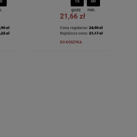
0
15
00
n.
godz.
min.
21,66 zł
,90 zł
Cena regularna:
24,90 zł
,22 zł
Najniższa cena:
21,17 zł
DO KOSZYKA