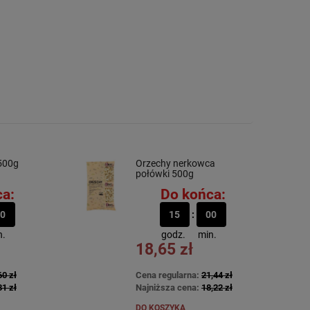
500g
Orzechy nerkowca
połówki 500g
a:
Do końca:
0
15
00
n.
godz.
min.
18,65 zł
60 zł
Cena regularna:
21,44 zł
31 zł
Najniższa cena:
18,22 zł
DO KOSZYKA