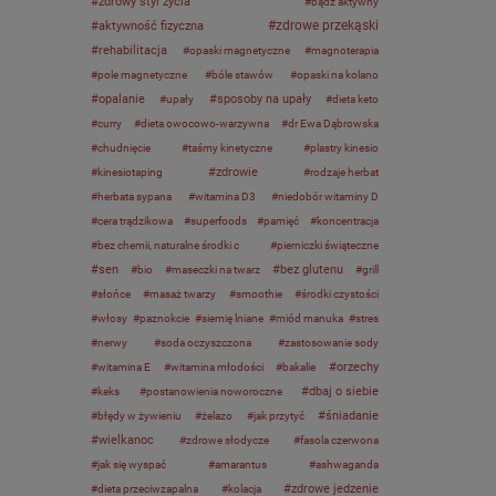
zdrowy styl życia
bądź aktywny
zdrowe przekąski
aktywność fizyczna
rehabilitacja
opaski magnetyczne
magnoterapia
pole magnetyczne
bóle stawów
opaski na kolano
opalanie
sposoby na upały
upały
dieta keto
curry
dieta owocowo-warzywna
dr Ewa Dąbrowska
chudnięcie
taśmy kinetyczne
plastry kinesio
zdrowie
kinesiotaping
rodzaje herbat
herbata sypana
witamina D3
niedobór witaminy D
cera trądzikowa
superfoods
pamięć
koncentracja
bez chemii, naturalne środki c
pierniczki świąteczne
sen
bez glutenu
bio
maseczki na twarz
grill
słońce
masaż twarzy
smoothie
środki czystości
włosy
paznokcie
siemię lniane
miód manuka
stres
nerwy
soda oczyszczona
zastosowanie sody
orzechy
witamina E
witamina młodości
bakalie
dbaj o siebie
keks
postanowienia noworoczne
śniadanie
błędy w żywieniu
żelazo
jak przytyć
wielkanoc
zdrowe słodycze
fasola czerwona
jak się wyspać
amarantus
ashwaganda
zdrowe jedzenie
dieta przeciwzapalna
kolacja