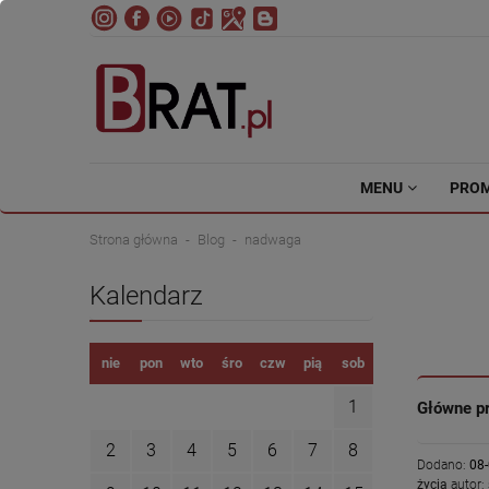
MENU
PRO
Strona główna
Blog
nadwaga
Kalendarz
nie
pon
wto
śro
czw
pią
sob
1
Główne pr
2
3
4
5
6
7
8
Dodano:
08
życia
autor: