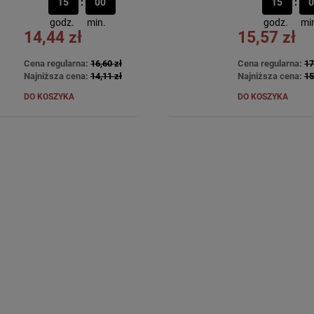
15
00
15
0
godz.
min.
godz.
mi
14,44 zł
15,57 zł
Cena regularna:
16,60 zł
Cena regularna:
17
Najniższa cena:
14,11 zł
Najniższa cena:
15
DO KOSZYKA
DO KOSZYKA