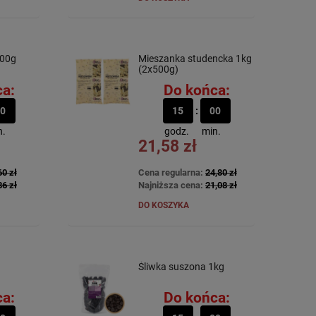
100g
Mieszanka studencka 1kg
(2x500g)
a:
Do końca:
0
15
00
n.
godz.
min.
21,58 zł
60 zł
Cena regularna:
24,80 zł
86 zł
Najniższa cena:
21,08 zł
DO KOSZYKA
Śliwka suszona 1kg
a:
Do końca: