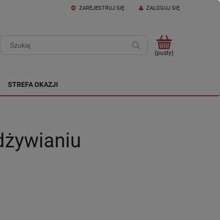
ZAREJESTRUJ SIĘ
ZALOGUJ SIĘ
(pusty)
STREFA OKAZJI
dżywianiu