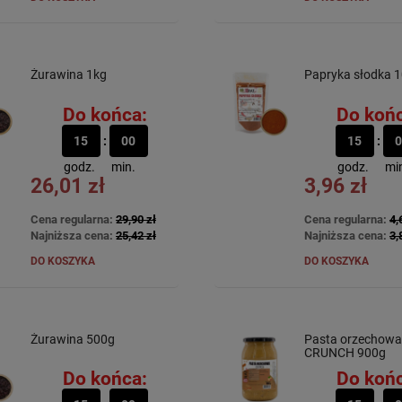
Żurawina 1kg
Papryka słodka 
Do końca:
Do końc
15
00
15
0
godz.
min.
godz.
mi
26,01 zł
3,96 zł
Cena regularna:
29,90 zł
Cena regularna:
4,
Najniższa cena:
25,42 zł
Najniższa cena:
3,
DO KOSZYKA
DO KOSZYKA
Żurawina 500g
Pasta orzechowa
CRUNCH 900g
Do końca:
Do końc