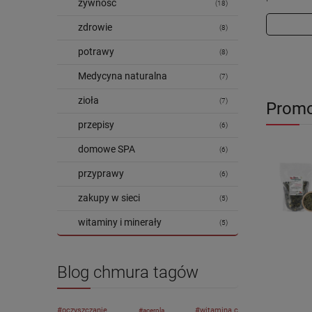
żywność
(18)
zdrowie
(8)
potrawy
(8)
Medycyna naturalna
(7)
zioła
(7)
Promo
przepisy
(6)
domowe SPA
(6)
przyprawy
(6)
zakupy w sieci
(5)
witaminy i minerały
(5)
Blog chmura tagów
oczyszczanie
witamina c
acerola