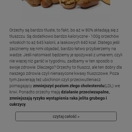
Orzechy są bardzo tłuste, to fakt, bo aż w 80% składają się z
tłuszczu. Są dodatkowo bardzo kaloryczne - 100g orzechów
włoskich to aż 645 kalorii, a laskowych 640 kcal. Dlatego jeśli
zaczniemy się nimi objadać, bardzo łatwo przybierzemy na
wadze. Jeśli natomiast będziemy je spożywali z umiarem, czyli
nie więcej niż garść w tygodniu, zadbamy w ten sposób o
swoje zdrowie. Dlaczego? Orzechy to tłuszcz, ale ten dobry dla
naszego zdrowia czyli nienasycone kwasy tłuszczowe. Poza
tym zawierają też ubichinon czyli przeciwutleniacz
pomagający
zmniejszyć poziom złego cholesterolu
(LDL) we
krwi. Ponadto orzechy mają
działanie przeciwzapalne,
zmniejszają ryzyko wystąpienia raka jelita grubego i
cukrzycy
.
czytaj całość »