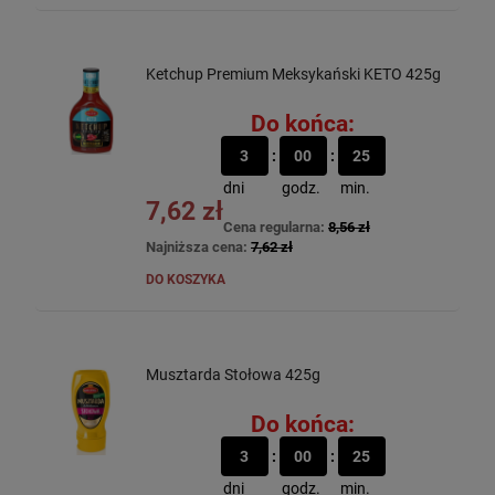
Ketchup Premium Meksykański KETO 425g
Do końca:
3
00
25
dni
godz.
min.
7,62 zł
Cena regularna:
8,56 zł
Najniższa cena:
7,62 zł
DO KOSZYKA
Musztarda Stołowa 425g
Do końca:
3
00
25
dni
godz.
min.