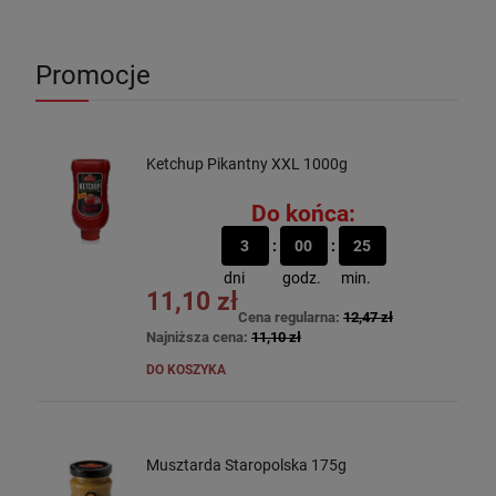
Promocje
Ketchup Pikantny XXL 1000g
Do końca:
3
00
25
dni
godz.
min.
11,10 zł
Cena regularna:
12,47 zł
Najniższa cena:
11,10 zł
DO KOSZYKA
Musztarda Staropolska 175g