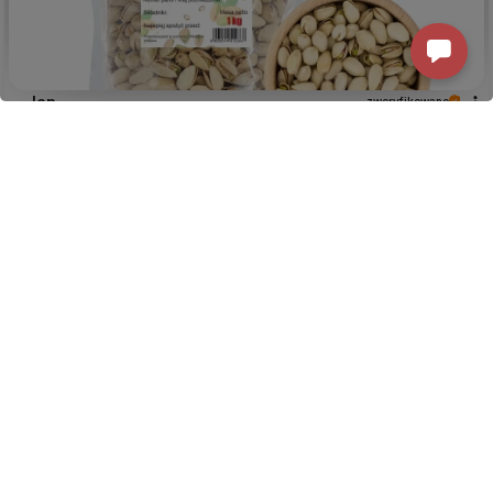
Jan
zweryfikowano
5
Bardzo
dobry
produkt ( pistacje niesolone ) - kupowałem
już gdzie indziej ale były gorsze zarówno pod względem
wielkości jak tez
jakości
( puste skorupki) . W przyszłości
znowu zakupię u Brata. Pozdrawiam.
dzisiaj
ANNA
zweryfikowano
5
Bardzo sobie cenię sprawny kontakt z klientem. Jestem
pewien, że wśród tylu wartościowych produktów każdy
znajdzie coś dla siebie. Paczka dotarła w idealnym stanie.
👉Sklep będę polecała znajomym. ❤️
dzisiaj