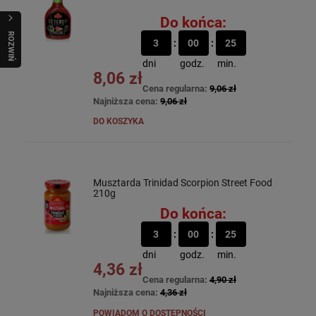
Do końca:
R
O
Z
W
I
Ń
O
B
I
3
00
25
dni
godz.
min.
8,06 zł
Cena regularna:
9,06 zł
Najniższa cena:
9,06 zł
DO KOSZYKA
Musztarda Trinidad Scorpion Street Food
210g
Do końca:
3
00
25
dni
godz.
min.
4,36 zł
Cena regularna:
4,90 zł
Najniższa cena:
4,36 zł
POWIADOM O DOSTĘPNOŚCI