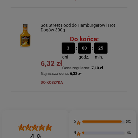
Sos Street Food do Hamburgerów i Hot
Dogów 300g
Do końca:
3
00
25
dni
godz.
min.
6,32 zł
Cena regularna:
7,10 zł
Najniższa cena:
6,32 zł
DO KOSZYKA
5
95%
4
5%
4.9