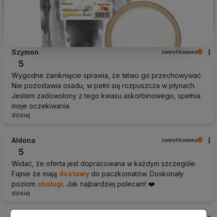
Szymon
zweryfikowano
5
Wygodne zamknięcie sprawia, że łatwo go przechowywać.
Nie pozostawia osadu, w pełni się rozpuszcza w płynach.
Jestem zadowolony z tego kwasu askorbinowego, spełnia
moje oczekiwania.
dzisiaj
Aldona
zweryfikowano
5
Widać, że oferta jest dopracowana w każdym szczególe.
Fajnie że mają
dostawy
do paczkomatów. Doskonały
poziom
obsługi
. Jak najbardziej polecam! ❤️
dzisiaj