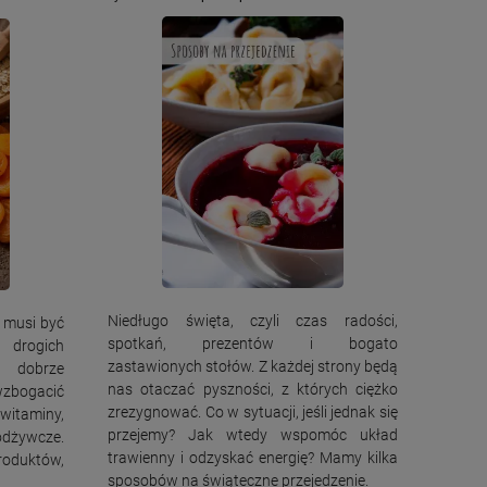
Niedługo święta, czyli czas radości,
 musi być
spotkań, prezentów i bogato
 drogich
zastawionych stołów. Z każdej strony będą
a dobrze
nas otaczać pyszności, z których ciężko
zbogacić
zrezygnować. Co w sytuacji, jeśli jednak się
itaminy,
przejemy? Jak wtedy wspomóc układ
odżywcze.
trawienny i odzyskać energię? Mamy kilka
roduktów,
sposobów na świąteczne przejedzenie.