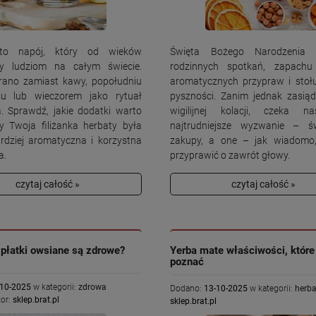
to napój, który od wieków
Święta Bożego Narodzenia
zy ludziom na całym świecie.
rodzinnych spotkań, zapachu 
 rano zamiast kawy, popołudniu
aromatycznych przypraw i stoł
su lub wieczorem jako rytuał
pyszności. Zanim jednak zasią
a. Sprawdź, jakie dodatki warto
wigilijnej kolacji, czeka n
y Twoja filiżanka herbaty była
najtrudniejsze wyzwanie – św
ardziej aromatyczna i korzystna
zakupy, a one – jak wiadomo,
a.
przyprawić o zawrót głowy.
czytaj całość »
czytaj całość »
płatki owsiane są zdrowe?
Yerba mate właściwości, które
poznać
-10-2025
w kategorii:
zdrowa
Dodano:
13-10-2025
w kategorii:
herba
or:
sklep.brat.pl
sklep.brat.pl