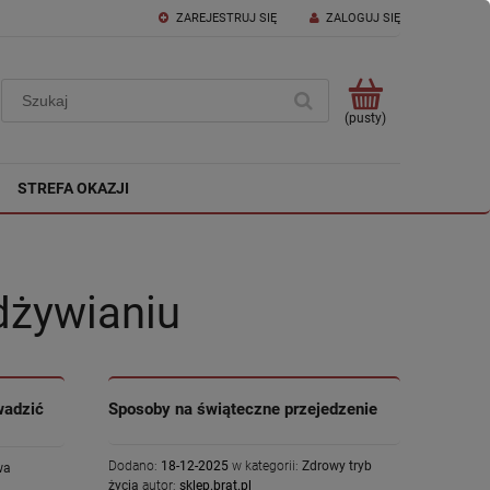
ZAREJESTRUJ SIĘ
ZALOGUJ SIĘ
(pusty)
STREFA OKAZJI
dżywianiu
wadzić
Sposoby na świąteczne przejedzenie
Dodano:
18-12-2025
w kategorii:
Zdrowy tryb
wa
życia
autor:
sklep.brat.pl