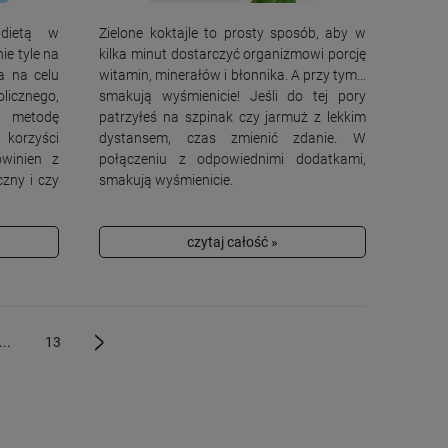
 dietą w
Zielone koktajle to prosty sposób, aby w
ie tyle na
kilka minut dostarczyć organizmowi porcję
a na celu
witamin, minerałów i błonnika. A przy tym…
cznego,
smakują wyśmienicie! Jeśli do tej pory
o metodę
patrzyłeś na szpinak czy jarmuż z lekkim
 korzyści
dystansem, czas zmienić zdanie. W
winien z
połączeniu z odpowiednimi dodatkami,
czny i czy
smakują wyśmienicie.
czytaj całość »
...
13
»