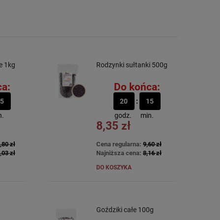
ne 1kg
Rodzynki sułtanki 500g
a:
Do końca:
5
20
15
n.
godz.
min.
8,35 zł
,80 zł
Cena regularna:
9,60 zł
,03 zł
Najniższa cena:
8,16 zł
DO KOSZYKA
Goździki całe 100g