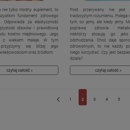
o nie tylko modny suplement, to
Post przerywany nie jest
szystkim fundament zdrowego
tradycyjnym rozumieniu. Polega n
u. Odpowiada za elastyczność
tym, co jemy, ale kiedy jemy. M
rężystość stawów i prawidłową
poprawę zdrowia metaboli
adu kostno mięśniowego. Jego
niektórzy stosują go jak
a z wiekiem maleje. W tym
odchudzania. Choć daje sporo
 przyjrzymy się bliżej jego
zdrowotnych, to nie każdy po
 właściwościom oraz źródłom.
niego korzystać. Czy jest bezpie
działa?
czytaj całość »
czytaj całość »
1
2
3
4
5
«