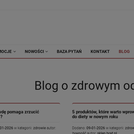
MOCJE
NOWOŚCI
BAZA PYTAŃ
KONTAKT
BLOG
Blog o zdrowym o
wdę pomaga zrzucić
5 produktów, które warto wpro
y?
do diety w nowym roku
-01-2026
w kategorii:
zdrowie
autor:
Dodano:
09-01-2026
w kategorii:
zdro
żywność
autor:
sklep.brat.pl