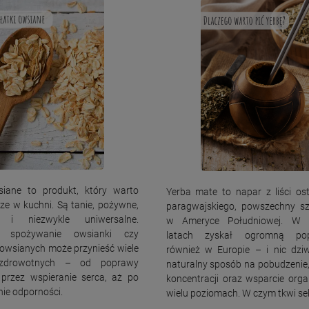
siane to produkt, który warto
Yerba mate to napar z liści os
ze w kuchni. Są tanie, pożywne,
paragwajskiego, powszechny sz
e i niezwykle uniwersalne.
w Ameryce Południowej. W o
e spożywanie owsianki czy
latach zyskał ogromną pop
owsianych może przynieść wiele
również w Europie – i nic dzi
 zdrowotnych – od poprawy
naturalny sposób na pobudzenie
, przez wspieranie serca, aż po
koncentracji oraz wsparcie org
ie odporności.
wielu poziomach. W czym tkwi se