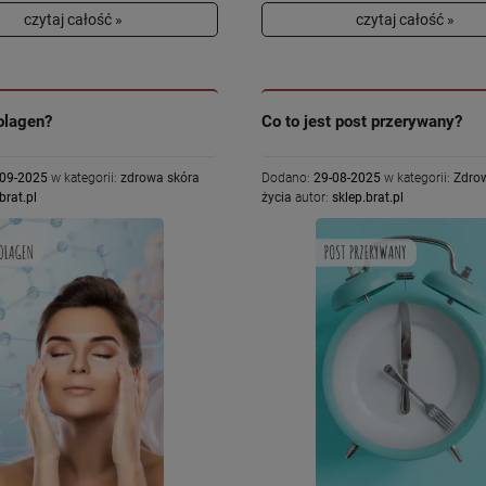
czytaj całość »
czytaj całość »
olagen?
Co to jest post przerywany?
-09-2025
w kategorii:
zdrowa skóra
Dodano:
29-08-2025
w kategorii:
Zdrow
brat.pl
życia
autor:
sklep.brat.pl