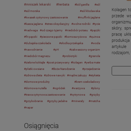
mniszek lekarski
herbata
ból gardła
sól
Kolagen t
sól morska
sól kłodawska
przede w
kwasek cytrynowy zastosowanie
muffinki jaglane
organizm
kasza jaglana
stres oksydacyjny
wolne rodniki
tycie
skóry, sp
nadwaga
od czego tyjemy
niedobór potasu
pączki
pracę ukł
fit pączki
pieczone pączki
komosa ryżowa
quinoa
produkcj
dubajska czekolada
słodka przekąska
woda
artykule
nawodnienie
pH
zakwaszony organizm
rodzajom,
niedobór magnezu
probiotyki
granola
zielone koktajle
post przerywany
kolagen
yerba mate
płatki owsiane
Boże Narodzenie
przejedzenie
zdrowa dieta
zdrowe nawyki
mądre zakupy
etykieta
domowe produkty
krem czekoladowy
domowa nutella
ogródek
warzywa
plony
trawa cytrynowa zastosowanie
cytrynowa
grzyby
grzybobranie
grzyby jadalne
minerały
matcha
napar
Osiągnięcia