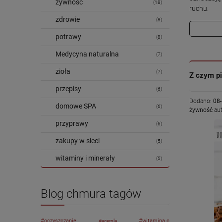
żywność
(18)
ruchu.
zdrowie
(8)
potrawy
(8)
Medycyna naturalna
(7)
zioła
(7)
Z czym pi
przepisy
(6)
Dodano:
08
domowe SPA
(6)
żywność
aut
przyprawy
(6)
zakupy w sieci
(5)
witaminy i minerały
(5)
Blog chmura tagów
oczyszczanie
witamina c
acerola