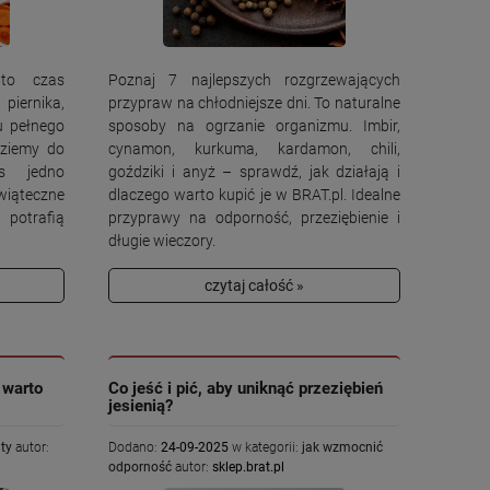
 to czas
Poznaj 7 najlepszych rozgrzewających
piernika,
przypraw na chłodniejsze dni. To naturalne
u pełnego
sposoby na ogrzanie organizmu. Imbir,
dziemy do
cynamon, kurkuma, kardamon, chili,
as jedno
goździki i anyż – sprawdź, jak działają i
iąteczne
dlaczego warto kupić je w BRAT.pl. Idealne
 potrafią
przyprawy na odporność, przeziębienie i
długie wieczory.
czytaj całość »
 warto
Co jeść i pić, aby uniknąć przeziębień
jesienią?
ty
autor:
Dodano:
24-09-2025
w kategorii:
jak wzmocnić
odporność
autor:
sklep.brat.pl