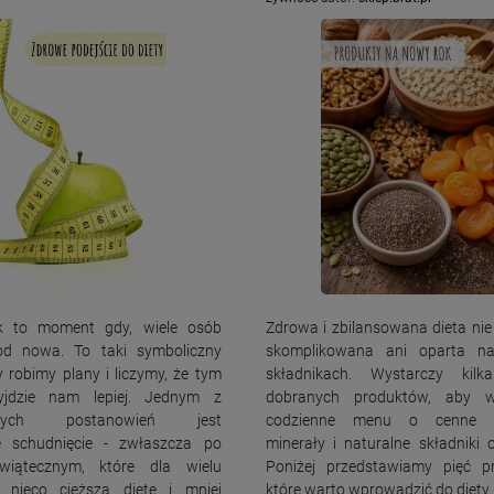
 to moment gdy, wiele osób
Zdrowa i zbilansowana dieta nie
od nowa. To taki symboliczny
skomplikowana ani oparta na
y robimy plany i liczymy, że tym
składnikach. Wystarczy kilk
jdzie nam lepiej. Jednym z
dobranych produktów, aby w
tszych postanowień jest
codzienne menu o cenne w
e schudnięcie - zwłaszcza po
minerały i naturalne składniki 
świątecznym, które dla wielu
Poniżej przedstawiamy pięć p
 nieco cięższą dietę i mniej
które warto wprowadzić do diety.