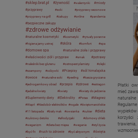
sklep.brat.pl
żywność
miody
walentynki
przyprawy
soki
przyprawy sezonowe
przyprawy na grill
zakupy
online
pandemia
bezpieczne zakupy
zdrowe odżywianie
naturalne kosmetyki
kosmetyki
rytuały poranne
skóra
higiena jamy ustnej
komfort
spa
domowe spa
naturalne zioła i przyprawy
właściwości ziół i przypraw
potrawy
smak
naleśniki bez glutenu
ostropest plamisty
olejki
Przepisy
sól himalajska
szampony
odżywki
owoce
naturalne soki
peeling
kasza gryczana
przepis
zdrowe
jednogarnkowy obiad
estragon
Płatki ow
mieć zaws
jadalne kwiaty
kwiaty
kwiaty do jedzenia
naturaln
Suplementy diety
Elektrolity
Magnez
Potas
Regularn
Wapń
Niedobór elektrolitów
rogale
świętomarcińskie
wypieków 
dieta
11 listopada
biały mak
owsianka
cukier
korzyści
cukrowy detoks
afrodyzjaki
domowy chleb
trawienia
weganizm
dieta bez mięsa
weganie
styl życia
wzmocnien
ruch to zdrowie
święta
być fit
być aktywnym