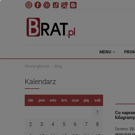
MENU
PRO
Strona główna
Blog
Kalendarz
nie
pon
wto
śro
czw
pią
sob
1
Co napra
kilogram
2
3
4
5
6
7
8
Dodano:
22
sklep.brat.pl