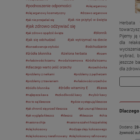
podnoszenie odporności
olej arganowy
olej arganowy kosmetyczny
drzewo arganowe
jak nie przytyć w święta
jak nie przejadać się
Herbata 
jak zdrowo odżywiać się
towarzys
błonnik
jak zdrowo spędzić święta
Pijemy ją
jak się odchudzać
jak wytrzymać na diecie
dla relak
odchudzanie
konsekwencje otyłości
wyciszeni
źródła błonnika
zielona herbata
krzem
wybrać, b
właściwości krzemu
woda krzemowa
źródła krzemu
jeszcze b
dlaczego warto jeść orzechy
orzechówka
dla zdrowi
problemy z nerkami
problemy z pęcherzem
problemy z trawieniem
właściwości orzechów
źródło witaminy E
kawa
źródło błonnika
najlepsza kawa
szkodliwość kawy
wybór kawy
co to są kleszcze
gdzie występują kleszcze
jak chronić się przed kleszcza
jak usunąć kleszcza
Dlaczego 
jak wygląda kleszcz
kleszcz
kleszcze
chia
nasiona chija
nasiona szałwii hiszpańskiej
Dodano:
28
olej kokosowy
rodzaje oleju kokosowego
żywność
aut
olej kokosowy nierafinowany
olej kokosowy rafinowany