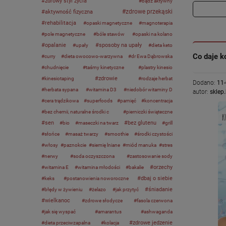
zdrowy styl życia
bądź aktywny
zdrowe przekąski
aktywność fizyczna
rehabilitacja
opaski magnetyczne
magnoterapia
pole magnetyczne
bóle stawów
opaski na kolano
opalanie
sposoby na upały
upały
dieta keto
Co daje k
curry
dieta owocowo-warzywna
dr Ewa Dąbrowska
chudnięcie
taśmy kinetyczne
plastry kinesio
zdrowie
kinesiotaping
rodzaje herbat
Dodano:
11
herbata sypana
witamina D3
niedobór witaminy D
autor:
sklep.
cera trądzikowa
superfoods
pamięć
koncentracja
bez chemii, naturalne środki c
pierniczki świąteczne
sen
bez glutenu
bio
maseczki na twarz
grill
słońce
masaż twarzy
smoothie
środki czystości
włosy
paznokcie
siemię lniane
miód manuka
stres
nerwy
soda oczyszczona
zastosowanie sody
orzechy
witamina E
witamina młodości
bakalie
dbaj o siebie
keks
postanowienia noworoczne
śniadanie
błędy w żywieniu
żelazo
jak przytyć
wielkanoc
zdrowe słodycze
fasola czerwona
jak się wyspać
amarantus
ashwaganda
zdrowe jedzenie
dieta przeciwzapalna
kolacja