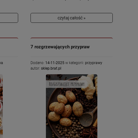
czytaj całość »
7 rozgrzewających przypraw
wa
Dodano:
14-11-2025
w kategorii:
przyprawy
autor:
sklep.brat.pl