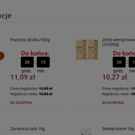
cje
Papryka słodka 500g
Złote siemię lnia
(2x500g)
Do końca:
Do końc
20
15
20
1
godz.
min.
godz.
mi
11,09 zł
10,27 zł
Cena regularna:
12,90 zł
Cena regularna:
11
Najniższa cena:
10,84 zł
Najniższa cena:
10
DO KOSZYKA
DO KOSZYKA
Żurawina cała 1kg
Siemię lniane 1kg