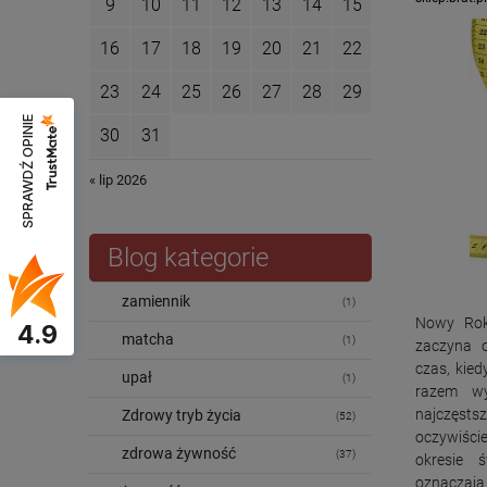
9
10
11
12
13
14
15
16
17
18
19
20
21
22
23
24
25
26
27
28
29
SPRAWDŹ OPINIE
30
31
« lip 2026
Blog kategorie
zamiennik
(1)
Nowy Rok
4.9
matcha
(1)
zaczyna 
czas, kied
upał
(1)
razem wy
najczęs
Zdrowy tryb życia
(52)
oczywiści
zdrowa żywność
(37)
okresie 
oznaczają